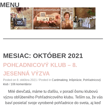
MENU
SKIP
TO
MESIAC:
OKTÓBER 2021
CONTENT
POHĽADNICOVÝ KLUB – 8.
JESENNÁ VÝZVA
Posted on
8. októbra 2021
/ Posted in
Cardmaking
,
Inšpirácie
,
Pohľadnicový
klub
/
106 komentárov
Milé dievčatá, máme tu ďalšiu, v poradí ôsmu klubovú
výzvu obľúbeného Pohľadnicového klubu. Teším sa, že vás
baví posielať svoje vyrobené pohľadnice do sveta, aj keď