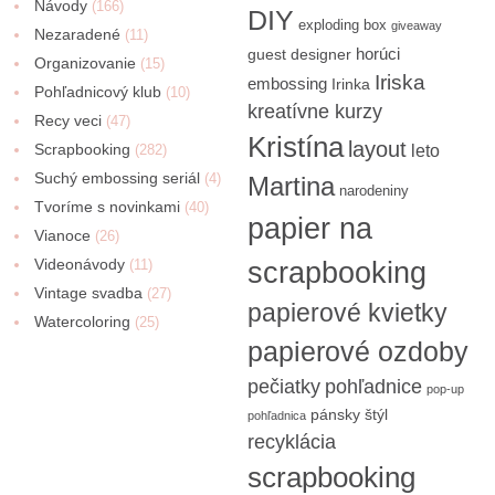
Návody
(166)
DIY
exploding box
giveaway
Nezaradené
(11)
horúci
guest designer
Organizovanie
(15)
Iriska
embossing
Irinka
Pohľadnicový klub
(10)
kreatívne kurzy
Recy veci
(47)
Kristína
layout
Scrapbooking
(282)
leto
Suchý embossing seriál
(4)
Martina
narodeniny
Tvoríme s novinkami
(40)
papier na
Vianoce
(26)
Videonávody
scrapbooking
(11)
Vintage svadba
(27)
papierové kvietky
Watercoloring
(25)
papierové ozdoby
pečiatky
pohľadnice
pop-up
pánsky štýl
pohľadnica
recyklácia
scrapbooking