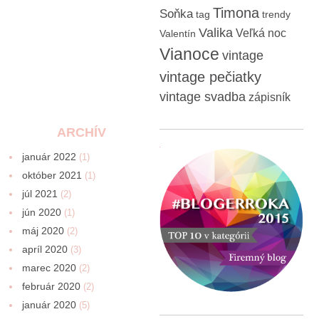
Timona
Soňka
tag
trendy
Valika
Veľká noc
Valentín
Vianoce
vintage
vintage pečiatky
vintage svadba
zápisník
ARCHÍV
január 2022
(1)
október 2021
(1)
júl 2021
(2)
jún 2020
(1)
máj 2020
(2)
apríl 2020
(3)
marec 2020
(2)
február 2020
(2)
január 2020
(5)