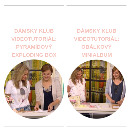
DÁMSKY KLUB
DÁMSKY KLUB
VIDEOTUTORIÁL:
VIDEOTUTORIÁL:
PYRAMÍDOVÝ
OBÁLKOVÝ
EXPLODING BOX
MINIALBUM