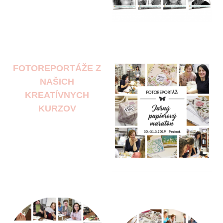
FOTOREPORTÁŽE Z
NAŠICH
KREATÍVNYCH
KURZOV