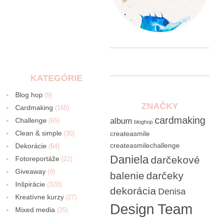
KATEGÓRIE
Blog hop
(9)
ZNAČKY
Cardmaking
(165)
cardmaking
Challenge
album
(65)
bloghop
Clean & simple
(30)
createasmile
createasmilechallenge
Dekorácie
(64)
Daniela
darčekové
Fotoreportáže
(22)
Giveaway
(9)
balenie
darčeky
Inšpirácie
(320)
dekorácia
Denisa
Kreatívne kurzy
(27)
Design Team
Mixed media
(25)