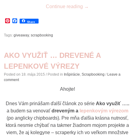
Continue reading
→
Pinterest
Facebook
Share
Tags:
giveaway
,
scrapbooking
AKO VYUŽIŤ … DREVENÉ A
LEPENKOVÉ VÝREZY
Posted on
18. mája 2015
/ Posted in
Inšpirácie
,
Scrapbooking
/
Leave a
comment
Ahojte!
Dnes Vám prinášam ďalší článok zo série
Ako využiť …..
a budem sa venovať
dreveným
a
lepenkovým výrezom
(po anglicky chipboards). Pre mňa ďalšia krásna nutnosť,
ktorá nesmie chýbať na takmer žiadnom mojom projekte a
viem, že aj kolegyne – scraperky ich vo veľkom množstve