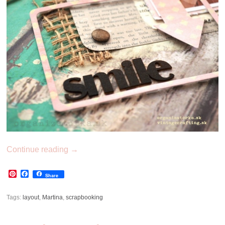
Continue reading
→
Pinterest
Facebook
Share
Tags:
layout
,
Martina
,
scrapbooking