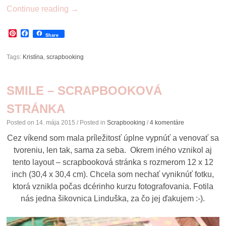
Continue reading
→
Pinterest
Facebook
Share
Tags:
Kristína
,
scrapbooking
SMILE – SCRAPBOOKOVÁ
STRÁNKA
Posted on
14. mája 2015
/ Posted in
Scrapbooking
/
4 komentáre
Cez víkend som mala príležitosť úplne vypnúť a venovať sa
tvoreniu, len tak, sama za seba. Okrem iného vznikol aj
tento layout – scrapbooková stránka s rozmerom 12 x 12
inch (30,4 x 30,4 cm). Chcela som nechať vyniknúť fotku,
ktorá vznikla počas dcérinho kurzu fotografovania. Fotila
nás jedna šikovnica Linduška, za čo jej ďakujem :-).