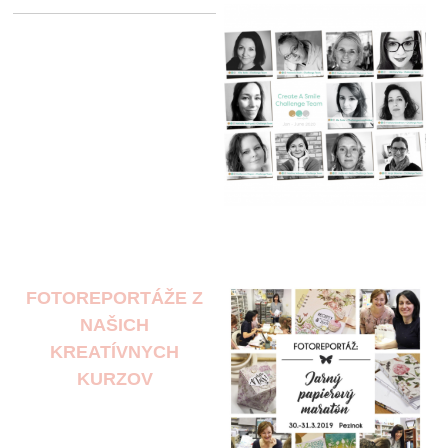
FOTOREPORTÁŽE Z
NAŠICH
KREATÍVNYCH
KURZOV