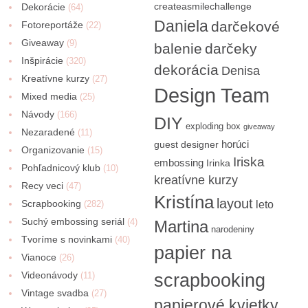
createasmilechallenge
Dekorácie
(64)
Daniela
darčekové
Fotoreportáže
(22)
Giveaway
(9)
balenie
darčeky
Inšpirácie
(320)
dekorácia
Denisa
Kreatívne kurzy
(27)
Design Team
Mixed media
(25)
Návody
(166)
DIY
exploding box
giveaway
Nezaradené
(11)
horúci
guest designer
Organizovanie
(15)
Iriska
embossing
Irinka
Pohľadnicový klub
(10)
kreatívne kurzy
Recy veci
(47)
Kristína
layout
Scrapbooking
(282)
leto
Suchý embossing seriál
(4)
Martina
narodeniny
Tvoríme s novinkami
(40)
papier na
Vianoce
(26)
Videonávody
scrapbooking
(11)
Vintage svadba
(27)
papierové kvietky