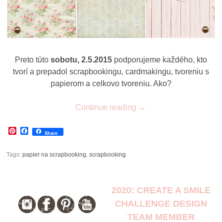
Preto túto
sobotu, 2.5.2015
podporujeme každého, kto
tvorí a prepadol scrapbookingu, cardmakingu, tvoreniu s
papierom a celkovo tvoreniu. Ako?
Continue reading
→
Pinterest
Facebook
Share
Tags:
papier na scrapbooking
,
scrapbooking
2020: CREATE A SMILE
CHALLENGE DESIGN
TEAM MEMBER