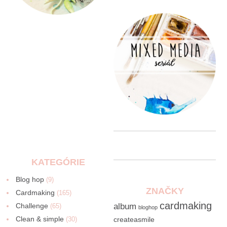
KATEGÓRIE
Blog hop
(9)
ZNAČKY
Cardmaking
(165)
cardmaking
Challenge
album
(65)
bloghop
Clean & simple
(30)
createasmile