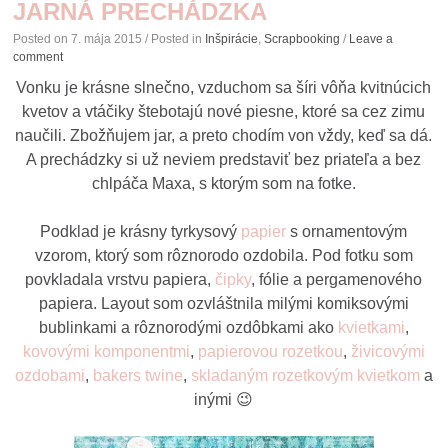
JARNÁ PRECHÁDZKA
Posted on
7. mája 2015
/ Posted in
Inšpirácie
,
Scrapbooking
/
Leave a
comment
Vonku je krásne slnečno, vzduchom sa šíri vôňa kvitnúcich
kvetov a vtáčiky štebotajú nové piesne, ktoré sa cez zimu
naučili. Zbožňujem jar, a preto chodím von vždy, keď sa dá.
A prechádzky si už neviem predstaviť bez priateľa a bez
chlpáča Maxa, s ktorým som na fotke.
Podklad je krásny tyrkysový
papier
s ornamentovým
vzorom, ktorý som rôznorodo ozdobila. Pod fotku som
povkladala vrstvu papiera,
čipky
, fólie a pergamenového
papiera. Layout som ozvláštnila milými komiksovými
bublinkami a rôznorodými ozdôbkami ako
kvietkami
,
kovovými komponentmi
,
papierovou rozetkou
,
živicovými
ozdobami
,
bakers twine
,
skladaným rozetkovým kvietkom
a
inými 😉