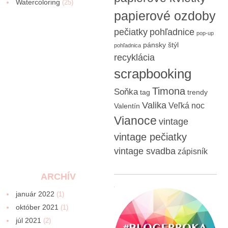
Watercoloring
(25)
papierové ozdoby
pečiatky
pohľadnice
pop-up
pánsky štýl
pohľadnica
recyklácia
scrapbooking
Timona
Soňka
tag
trendy
Valika
Veľká noc
Valentín
Vianoce
vintage
vintage pečiatky
vintage svadba
zápisník
ARCHÍV
január 2022
(1)
október 2021
(1)
júl 2021
(2)