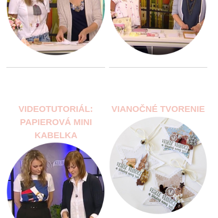
VIDEOTUTORIÁL:
VIANOČNÉ TVORENIE
PAPIEROVÁ MINI
KABELKA