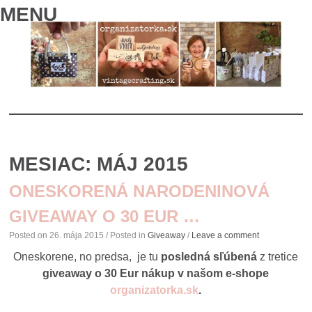
MENU
SKIP
TO
MESIAC:
MÁJ 2015
CONTENT
ONESKORENÁ NARODENINOVÁ
GIVEAWAY O 30 EUR …
Posted on
26. mája 2015
/ Posted in
Giveaway
/
Leave a comment
Oneskorene, no predsa, je tu
posledná sľúbená
z tretice
giveaway o 30 Eur nákup v našom e-shope
organizatorka.sk
.