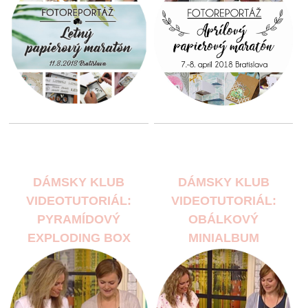
DÁMSKY KLUB
DÁMSKY KLUB
VIDEOTUTORIÁL:
VIDEOTUTORIÁL:
PYRAMÍDOVÝ
OBÁLKOVÝ
EXPLODING BOX
MINIALBUM