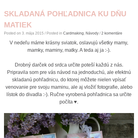
SKLADANÁ POHĽADNICA KU DŇU
MATIEK
Posted on
3. mája 2015
/ Posted in
Cardmaking
,
Návody
/
2 komentáre
V nedeľu máme krásny sviatok, oslavujú všetky mamy,
mamky, maminy, matky. A teda aj ja :-).
Drobný darček od srdca určite poteší každú z nás.
Pripravila som pre vás návod na jednoduchú, ale efektnú
skladanú pohľadnicu, do ktorej môžete nielen vpísať
venovanie pre svoju maminu, ale aj vložiť fotografie, alebo
lístok do divadla :-). Ručne vyrobená pohľadnica sa určite
počíta ♥.