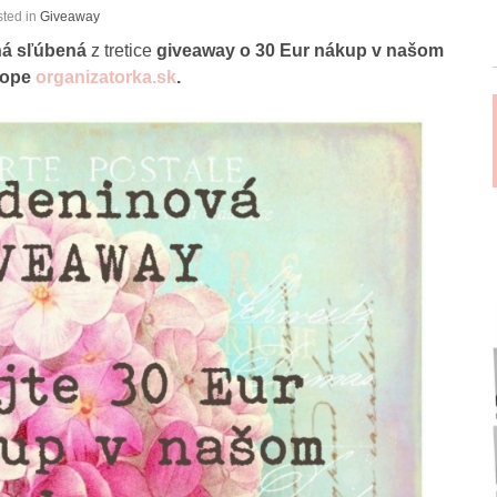
sted in
Giveaway
ná sľúbená
z tretice
giveaway o 30 Eur nákup v našom
hope
organizatorka.sk
.