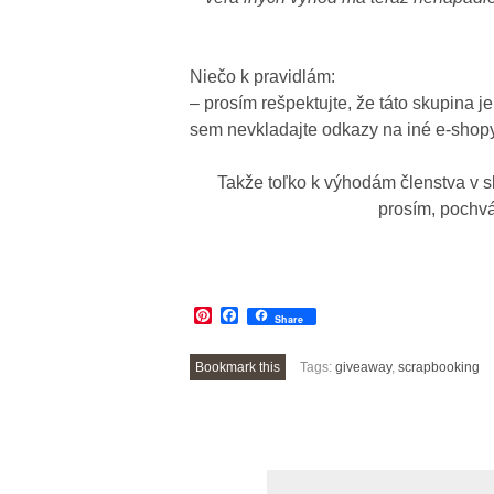
Niečo k pravidlám:
– prosím rešpektujte, že táto skupina 
sem nevkladajte odkazy na iné e-sho
Takže toľko k výhodám členstva v sk
prosím, pochváľ
Pinterest
Facebook
Share
Bookmark this
Tags:
giveaway
,
scrapbooking
POST
NAVIGATION