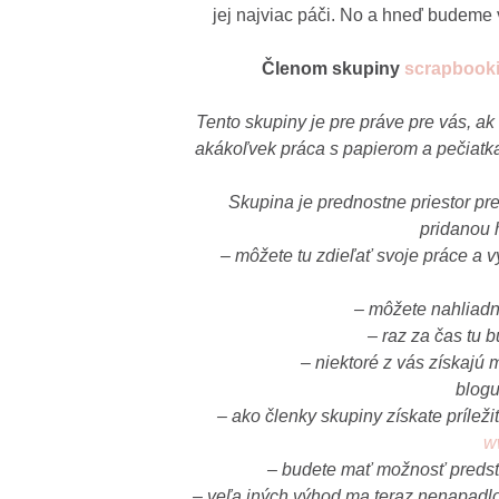
jej najviac páči. No a hneď budeme v
Členom skupiny
scrapbooki
Tento skupiny je pre práve pre vás, a
a
kákoľvek práca s papierom a pečiatka
Skupina je prednostne priestor p
pridanou 
– môžete tu zdieľať svoje práce a 
– môžete nahliadn
– raz za čas tu 
– niektoré z vás získajú
blog
– ako členky skupiny získate príle
w
– budete mať možnosť predsta
– veľa iných výhod ma teraz nenapadlo, a