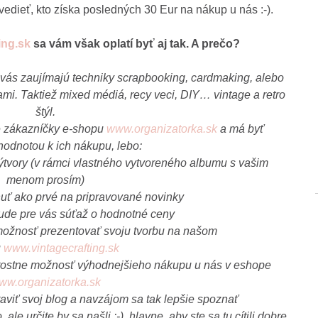
edieť, kto získa posledných 30 Eur na nákup u nás :-).
ng.sk
sa vám však oplatí byť aj tak. A prečo?
k vás zaujímajú techniky scrapbooking, cardmaking, alebo
mi. Taktiež mixed médiá, recy veci, DIY… vintage a retro
štýl.
re zákazníčky e-shopu
www.organizatorka.sk
a má byť
hodnotou k ich nákupu, lebo:
výtvory (v rámci vlastného vytvoreného albumu s vašim
menom prosím)
uť ako prvé na pripravované novinky
bude pre vás súťaž o hodnotné ceny
 možnosť prezentovať svoju tvorbu na našom
u
www.vintagecrafting.sk
žitostne možnosť výhodnejšieho nákupu u nás v eshope
ww.organizatorka.sk
viť svoj blog a navzájom sa tak lepšie spoznať
le určite by sa našli :-). hlavne, aby ste sa tu cítili dobre