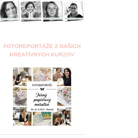
FOTOREPORTÁŽE Z NAŠICH
KREATÍVNYCH KURZOV