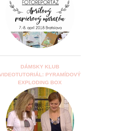
DÁMSKY KLUB
VIDEOTUTORIÁL: PYRAMÍDOVÝ
EXPLODING BOX