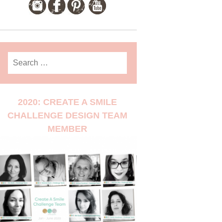
Search
for:
2020: CREATE A SMILE
CHALLENGE DESIGN TEAM
MEMBER