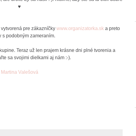
♥
je vytvorená pre zákazníčky
www.organizatorka.sk
a preto
py s podobným zameraním.
upine. Teraz už len prajem krásne dni plné tvorenia a
te sa svojimi dielkami aj nám :-).
Martina Valešová