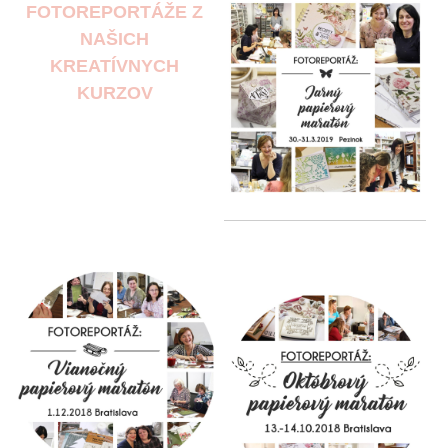
FOTOREPORTÁŽE Z
NAŠICH
KREATÍVNYCH
KURZOV