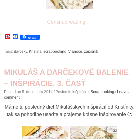
Continue reading
→
Pinterest
Facebook
Share
Tags:
darčeky
,
Kristína
,
scrapbooking
,
Vianoce
,
zápisník
MIKULÁŠ A DARČEKOVÉ BALENIE
– INŠPIRÁCIE, 3. ČASŤ
Posted on
5. decembra 2014
/ Posted in
Inšpirácie
,
Scrapbooking
/
Leave a
comment
Máme tu posledný diel Mikulášskych inšpirácií od Kristínky,
tak sa pohodlne usaďte a prajeme krásne inšpirovanie 🙂