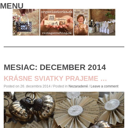
MENU
SKIP
TO
MESIAC:
DECEMBER 2014
CONTENT
KRÁSNE SVIATKY PRAJEME …
Posted on
26. decembra 2014
/ Posted in
Nezaradené
/
Leave a comment