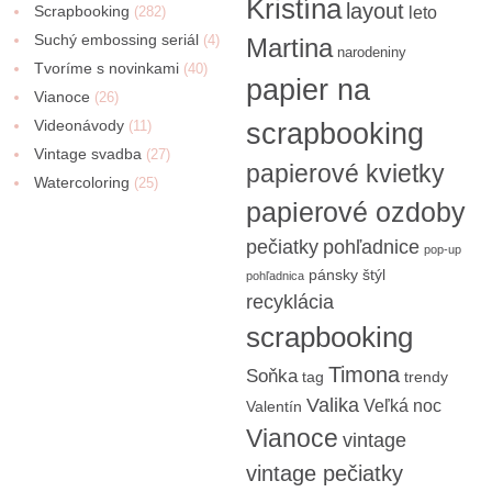
Kristína
layout
Scrapbooking
(282)
leto
Suchý embossing seriál
(4)
Martina
narodeniny
Tvoríme s novinkami
(40)
papier na
Vianoce
(26)
Videonávody
scrapbooking
(11)
Vintage svadba
(27)
papierové kvietky
Watercoloring
(25)
papierové ozdoby
pečiatky
pohľadnice
pop-up
pánsky štýl
pohľadnica
recyklácia
scrapbooking
Timona
Soňka
tag
trendy
Valika
Veľká noc
Valentín
Vianoce
vintage
vintage pečiatky