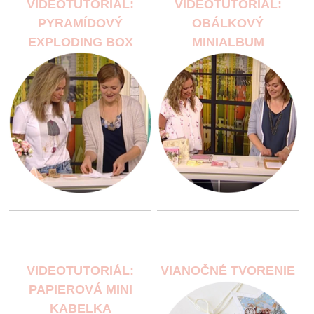
VIDEOTUTORIÁL:
VIDEOTUTORIÁL:
PYRAMÍDOVÝ
OBÁLKOVÝ
EXPLODING BOX
MINIALBUM
VIDEOTUTORIÁL:
VIANOČNÉ TVORENIE
PAPIEROVÁ MINI
KABELKA