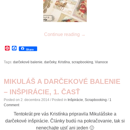
Continue reading
→
Pinterest
Facebook
Share
Tags:
darčekové balenie
,
darčeky
,
Kristína
,
scrapbooking
,
Vianoce
MIKULÁŠ A DARČEKOVÉ BALENIE
– INŠPIRÁCIE, 1. ČASŤ
Posted on
2. decembra 2014
/ Posted in
Inšpirácie
,
Scrapbooking
/
1
Comment
Tentokrát pre vás Kristínka pripravila Mikulášske a
darčekové inšpirácie. Články budú na pokračovanie, tak si
nenechajte ujsť ani jeden 🙂