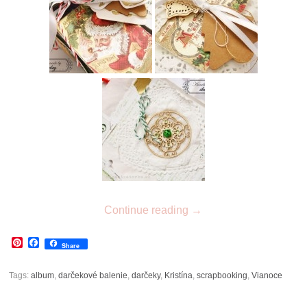
Continue reading
→
Pinterest
Facebook
Share
Tags:
album
,
darčekové balenie
,
darčeky
,
Kristína
,
scrapbooking
,
Vianoce