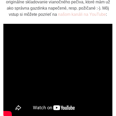
originálne skladovanie vianočného pečiva, ktoré mám už
ako správna gazdinka napečené, resp. požičané :-). Môj
vstup si môžete pozrieť na
našom kanáli na YouTube
: