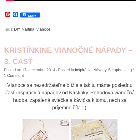
Pinterest
Facebook
Share
Tags:
DIY
,
Martina
,
Vianoce
KRISTÍNKINE VIANOČNÉ NÁPADY –
3. ČASŤ
Posted on
17. decembra 2014
/ Posted in
Inšpirácie
,
Návody
,
Scrapbooking
/
1 Comment
Vianoce sa nezadržateľne blížia a tak tu máme poslednú
časť inšpirácií a nápadov od Kristínky. Pohodová vianočná
hudba, zapálená sviečka a kávička k tomu, nech sa
príjemne číta :-).