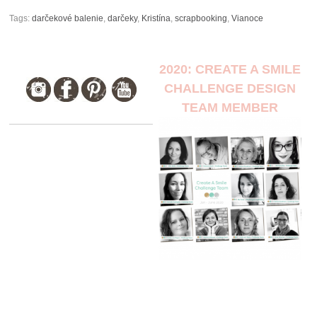
Tags:
darčekové balenie
,
darčeky
,
Kristína
,
scrapbooking
,
Vianoce
2020: CREATE A SMILE
CHALLENGE DESIGN
TEAM MEMBER