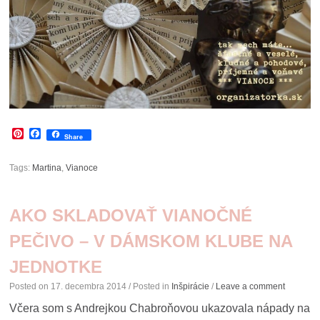
Pinterest
Facebook
Share
Tags:
Martina
,
Vianoce
AKO SKLADOVAŤ VIANOČNÉ
PEČIVO – V DÁMSKOM KLUBE NA
JEDNOTKE
Posted on
17. decembra 2014
/ Posted in
Inšpirácie
/
Leave a comment
Včera som s Andrejkou Chabroňovou ukazovala nápady na