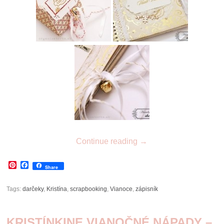
Continue reading
→
Pinterest
Facebook
Share
Tags:
darčeky
,
Kristína
,
scrapbooking
,
Vianoce
,
zápisník
KRISTÍNKINE VIANOČNÉ NÁPADY –