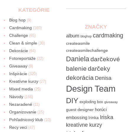
KATEGÓRIE
Blog hop
(9)
ZNAČKY
Cardmaking
(165)
cardmaking
Challenge
album
(65)
bloghop
Clean & simple
(30)
createasmile
createasmilechallenge
Dekorácie
(64)
Daniela
darčekové
Fotoreportáže
(22)
Giveaway
(9)
balenie
darčeky
Inšpirácie
(320)
dekorácia
Denisa
Kreatívne kurzy
(27)
Design Team
Mixed media
(25)
Návody
(166)
DIY
exploding box
giveaway
Nezaradené
(11)
horúci
guest designer
Organizovanie
(15)
Iriska
embossing
Irinka
Pohľadnicový klub
(10)
kreatívne kurzy
Recy veci
(47)