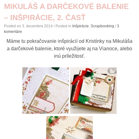
MIKULÁŠ A DARČEKOVÉ BALENIE
– INŠPIRÁCIE, 2. ČASŤ
Posted on
3. decembra 2014
/ Posted in
Inšpirácie
,
Scrapbooking
/
3
komentáre
Máme tu pokračovanie inšpirácií od Kristínky na Mikuláša
a darčekové balenie, ktoré využijete aj na Vianoce, alebo
inú príležitosť.