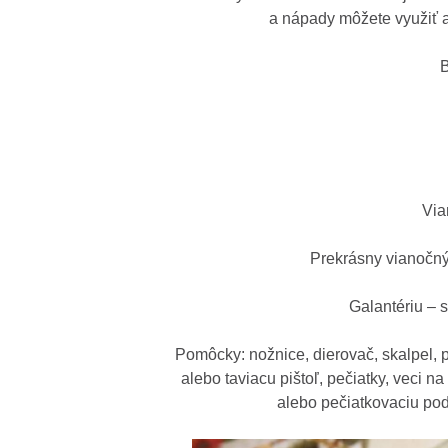
a nápady môžete využiť a
B
Via
Prekrásny vianočný
Galantériu – 
Pomôcky: nožnice, dierovač, skalpel, p
alebo taviacu pištoľ, pečiatky, veci 
alebo pečiatkovaciu pod