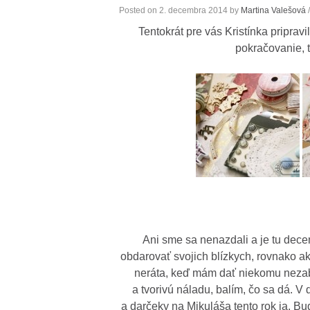
Posted on
2. decembra 2014
by
Martina Valešová
/
Tentokrát pre vás Kristínka pripra
pokračovanie, t
Ani sme sa nenazdali a je tu dece
obdarovať svojich blízkych, rovnako a
neráta, keď mám dať niekomu nezab
a tvorivú náladu, balím, čo sa dá. 
a darčeky na Mikuláša tento rok ja. Bu