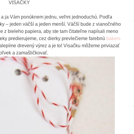
VISAČKY
ek a ja Vám ponúknem jednu, veľmi jednoduchú. Podľa
eky – jeden väčší a jeden menší. Väčší bude z vianočného
z bieleho papiera, aby ste tam čitateľne napísali meno
ky predierujeme, cez dierky prevlečieme farebnú
bakers
lepíme drevený výrez a je to! Visačku môžeme priviazať
ľvek a zamašličkovať.