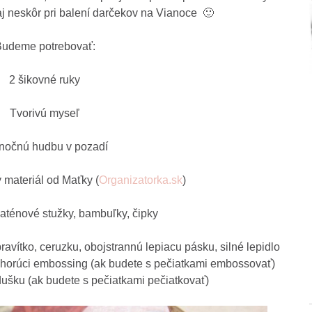
j neskôr pri balení darčekov na Vianoce 🙂
udeme potrebovať:
2 šikovné ruky
Tvorivú myseľ
nočnú hudbu v pozadí
 materiál od Maťky (
Organizatorka.sk
)
saténové stužky, bambuľky, čipky
ravítko, ceruzku, obojstrannú lepiacu pásku, silné lepidlo
na horúci embossing (ak budete s pečiatkami embossovať)
ušku (ak budete s pečiatkami pečiatkovať)