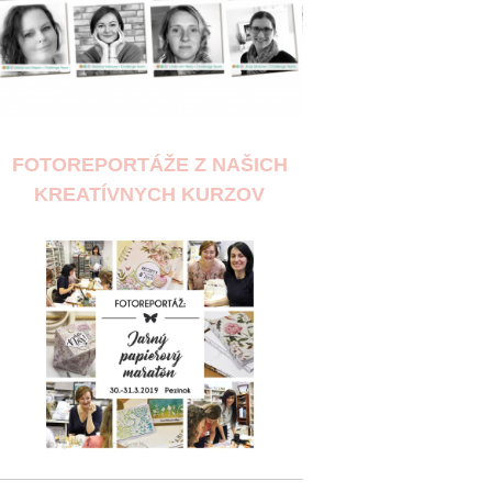
FOTOREPORTÁŽE Z NAŠICH
KREATÍVNYCH KURZOV