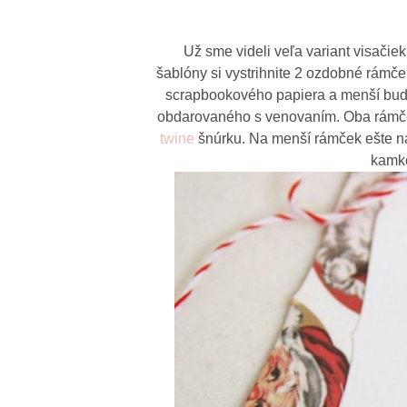
Už sme videli veľa variant visači
šablóny si vystrihnite 2 ozdobné rámč
scrapbookového papiera a menší bude 
obdarovaného s venovaním. Oba rámče
twine
šnúrku. Na menší rámček ešte na
kamko