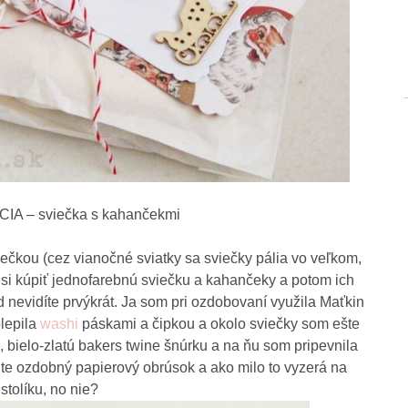
A – sviečka s kahančekmi
ečkou (cez vianočné sviatky sa sviečky pália vo veľkom,
čí si kúpiť jednofarebnú sviečku a kahančeky a potom ich
 nevidíte prvýkrát. Ja som pri ozdobovaní využila Maťkin
lepila
washi
páskami a čipkou a okolo sviečky som ešte
bielo-zlatú bakers twine šnúrku a na ňu som pripevnila
jte ozdobný papierový obrúsok a ako milo to vyzerá na
stolíku, no nie?