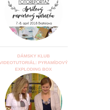
DÁMSKY KLUB
VIDEOTUTORIÁL: PYRAMÍDOVÝ
EXPLODING BOX