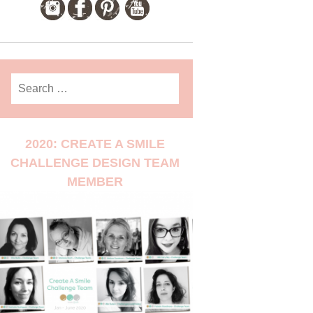
Search
for:
2020: CREATE A SMILE
CHALLENGE DESIGN TEAM
MEMBER