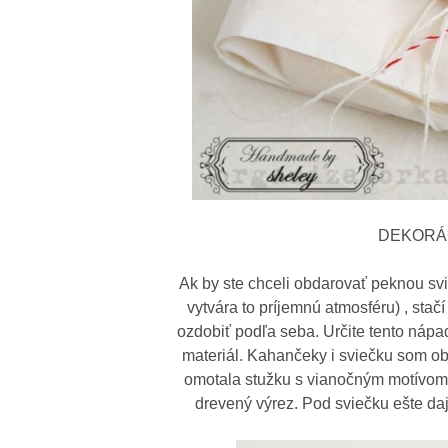
DEKORÁCI
Ak by ste chceli obdarovať peknou svi
vytvára to príjemnú atmosféru) , sta
ozdobiť podľa seba. Určite tento nápad
materiál. Kahančeky i sviečku som ob
omotala stužku s vianočným motívom, 
drevený výrez. Pod sviečku ešte da