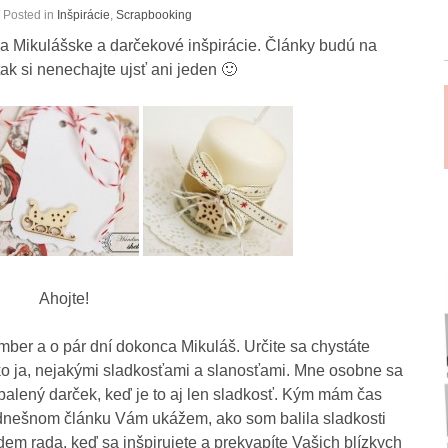
 Posted in
Inšpirácie
,
Scrapbooking
vila Mikulášske a darčekové inšpirácie. Články budú na
ak si nenechajte ujsť ani jeden 🙂
Ahojte!
mber a o pár dní dokonca Mikuláš. Určite sa chystáte
ko ja, nejakými sladkosťami a slanosťami. Mne osobne sa
alený darček, keď je to aj len sladkosť. Kým mám čas
V dnešnom článku Vám ukážem, ako som balila sladkosti
dem rada, keď sa inšpirujete a prekvapíte Vašich blízkych