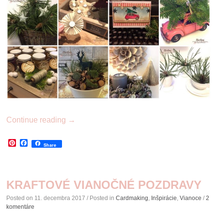
Continue reading
→
Pinterest
Facebook
Share
KRAFTOVÉ VIANOČNÉ POZDRAVY
Posted on
11. decembra 2017
/ Posted in
Cardmaking
,
Inšpirácie
,
Vianoce
/
2
komentáre