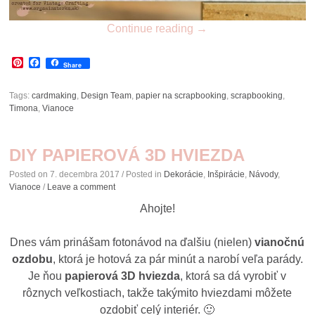
Continue reading
→
Pinterest
Facebook
Share
Tags:
cardmaking
,
Design Team
,
papier na scrapbooking
,
scrapbooking
,
Timona
,
Vianoce
DIY PAPIEROVÁ 3D HVIEZDA
Posted on
7. decembra 2017
/ Posted in
Dekorácie
,
Inšpirácie
,
Návody
,
Vianoce
/
Leave a comment
Ahojte!
Dnes vám prinášam fotonávod na ďalšiu (nielen)
vianočnú
ozdobu
, ktorá je hotová za pár minút a narobí veľa parády.
Je ňou
papierová 3D hviezda
, ktorá sa dá vyrobiť v
rôznych veľkostiach, takže takýmito hviezdami môžete
ozdobiť celý interiér. 🙂