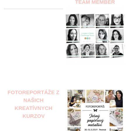
TEAM MEMBER
FOTOREPORTÁŽE Z
NAŠICH
KREATÍVNYCH
KURZOV