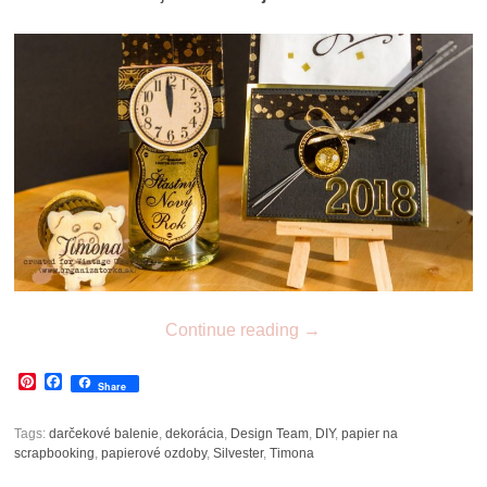
Continue reading
→
Pinterest
Facebook
Share
Tags:
darčekové balenie
,
dekorácia
,
Design Team
,
DIY
,
papier na
scrapbooking
,
papierové ozdoby
,
Silvester
,
Timona