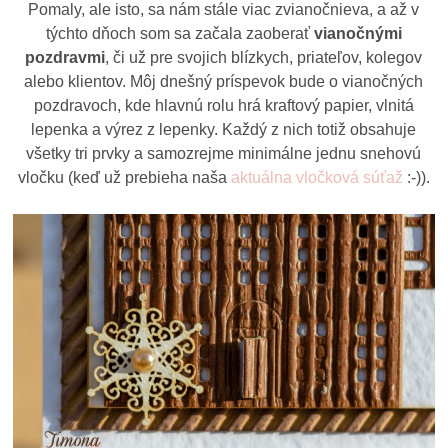
Pomaly, ale isto, sa nám stále viac zvianočnieva, a až v
týchto dňoch som sa začala zaoberať
vianočnými
pozdravmi
, či už pre svojich blízkych, priateľov, kolegov
alebo klientov. Môj dnešný príspevok bude o vianočných
pozdravoch, kde hlavnú rolu hrá kraftový papier, vlnitá
lepenka a výrez z lepenky. Každý z nich totiž obsahuje
všetky tri prvky a samozrejme minimálne jednu snehovú
vločku (keď už prebieha naša
aktuálna vločková súťaž
:-)).