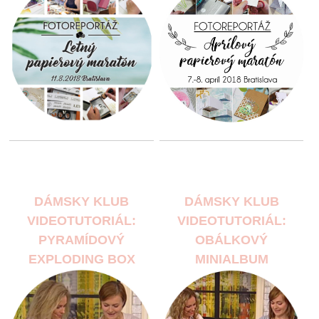
DÁMSKY KLUB
DÁMSKY KLUB
VIDEOTUTORIÁL:
VIDEOTUTORIÁL:
PYRAMÍDOVÝ
OBÁLKOVÝ
EXPLODING BOX
MINIALBUM