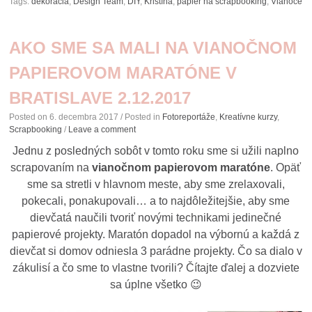
Tags:
dekorácia
,
Design Team
,
DIY
,
Kristína
,
papier na scrapbooking
,
Vianoce
AKO SME SA MALI NA VIANOČNOM
PAPIEROVOM MARATÓNE V
BRATISLAVE 2.12.2017
Posted on
6. decembra 2017
/ Posted in
Fotoreportáže
,
Kreatívne kurzy
,
Scrapbooking
/
Leave a comment
Jednu z posledných sobôt v tomto roku sme si užili naplno
scrapovaním na
vianočnom papierovom maratóne
. Opäť
sme sa stretli v hlavnom meste, aby sme zrelaxovali,
pokecali, ponakupovali… a to najdôležitejšie, aby sme
dievčatá naučili tvoriť novými technikami jedinečné
papierové projekty. Maratón dopadol na výbornú a každá z
dievčat si domov odniesla 3 parádne projekty. Čo sa dialo v
zákulisí a čo sme to vlastne tvorili? Čítajte ďalej a dozviete
sa úplne všetko 😉