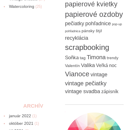
papierové kvietky
Watercoloring
(25)
papierové ozdoby
pečiatky
pohľadnice
pop-up
pánsky štýl
pohľadnica
recyklácia
scrapbooking
Timona
Soňka
tag
trendy
Valika
Veľká noc
Valentín
Vianoce
vintage
vintage pečiatky
vintage svadba
zápisník
ARCHÍV
január 2022
(1)
október 2021
(1)