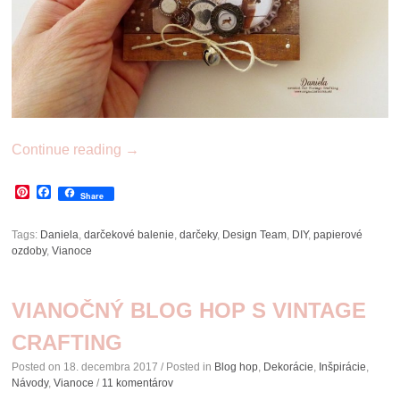
Continue reading
→
Pinterest
Facebook
Share
Tags:
Daniela
,
darčekové balenie
,
darčeky
,
Design Team
,
DIY
,
papierové
ozdoby
,
Vianoce
VIANOČNÝ BLOG HOP S VINTAGE
CRAFTING
Posted on
18. decembra 2017
/ Posted in
Blog hop
,
Dekorácie
,
Inšpirácie
,
Návody
,
Vianoce
/
11 komentárov