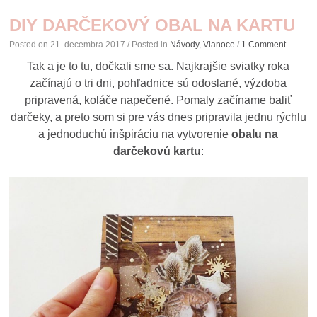
DIY DARČEKOVÝ OBAL NA KARTU
Posted on
21. decembra 2017
/ Posted in
Návody
,
Vianoce
/
1 Comment
Tak a je to tu, dočkali sme sa. Najkrajšie sviatky roka
začínajú o tri dni, pohľadnice sú odoslané, výzdoba
pripravená, koláče napečené. Pomaly začíname baliť
darčeky, a preto som si pre vás dnes pripravila jednu rýchlu
a jednoduchú inšpiráciu na vytvorenie
obalu na
darčekovú kartu
: