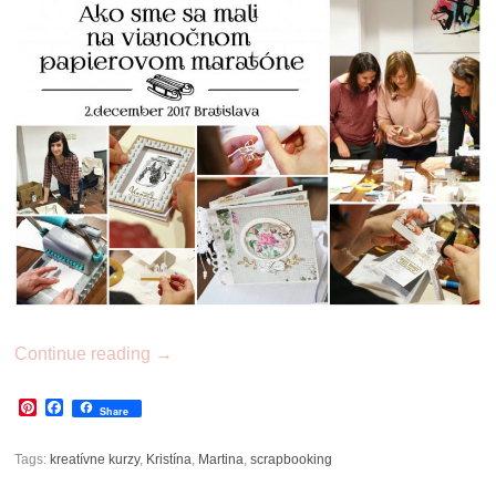
Continue reading
→
Pinterest
Facebook
Share
Tags:
kreatívne kurzy
,
Kristína
,
Martina
,
scrapbooking