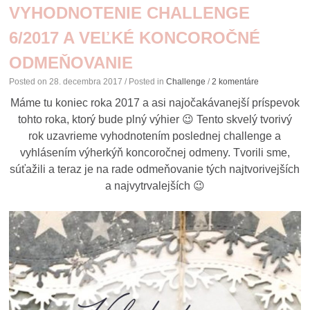
VYHODNOTENIE CHALLENGE
6/2017 A VEĽKÉ KONCOROČNÉ
ODMEŇOVANIE
Posted on
28. decembra 2017
/ Posted in
Challenge
/
2 komentáre
Máme tu koniec roka 2017 a asi najočakávanejší príspevok
tohto roka, ktorý bude plný výhier 😉 Tento skvelý tvorivý
rok uzavrieme vyhodnotením poslednej challenge a
vyhlásením výherkýň koncoročnej odmeny. Tvorili sme,
súťažili a teraz je na rade odmeňovanie tých najtvorivejších
a najvytrvalejších 😉