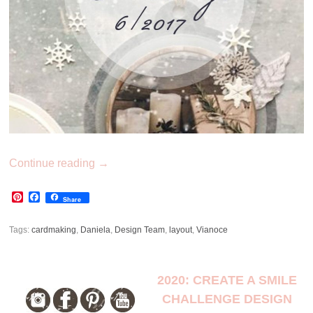
Continue reading
→
Pinterest
Facebook
Share
Tags:
cardmaking
,
Daniela
,
Design Team
,
layout
,
Vianoce
2020: CREATE A SMILE
CHALLENGE DESIGN