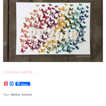
Continue reading
→
Pinterest
Facebook
Share
Tags:
Martina
,
tvorenie