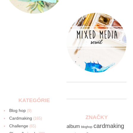
KATEGÓRIE
Blog hop
(9)
ZNAČKY
Cardmaking
(165)
cardmaking
Challenge
album
(65)
bloghop