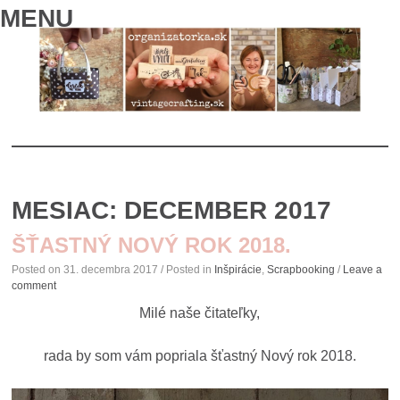
MENU
SKIP
TO
MESIAC:
DECEMBER 2017
CONTENT
ŠŤASTNÝ NOVÝ ROK 2018.
Posted on
31. decembra 2017
/ Posted in
Inšpirácie
,
Scrapbooking
/
Leave a
comment
Milé naše čitateľky,
rada by som vám popriala šťastný Nový rok 2018.