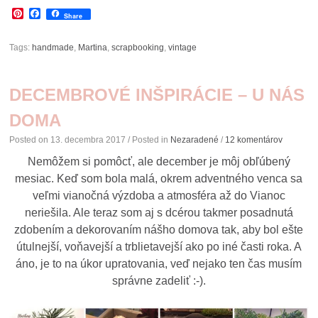
Pinterest
Facebook
Share
Tags:
handmade
,
Martina
,
scrapbooking
,
vintage
DECEMBROVÉ INŠPIRÁCIE – U NÁS
DOMA
Posted on
13. decembra 2017
/ Posted in
Nezaradené
/
12 komentárov
Nemôžem si pomôcť, ale december je môj obľúbený
mesiac. Keď som bola malá, okrem adventného venca sa
veľmi vianočná výzdoba a atmosféra až do Vianoc
neriešila. Ale teraz som aj s dcérou takmer posadnutá
zdobením a dekorovaním nášho domova tak, aby bol ešte
útulnejší, voňavejší a trblietavejší ako po iné časti roka. A
áno, je to na úkor upratovania, veď nejako ten čas musím
správne zadeliť :-).