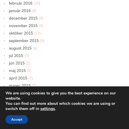
február 2016
(10)
január 2016
(9)
december 2015
(9)
november 2015
(9)
október 2015
(12)
september 2015
(9)
august 2015
(4)
júl 2015
(3)
jún 2015
(2)
máj 2015
(6)
apríl 2015
(7)
marec 2015
(5)
We are using cookies to give you the best experience on our
február 2015
(4)
website.
január 2015
(3)
You can find out more about which cookies we are using or
december 2014
(7)
switch them off in
settings
.
november 2014
(4)
Accept
október 2014
(4)