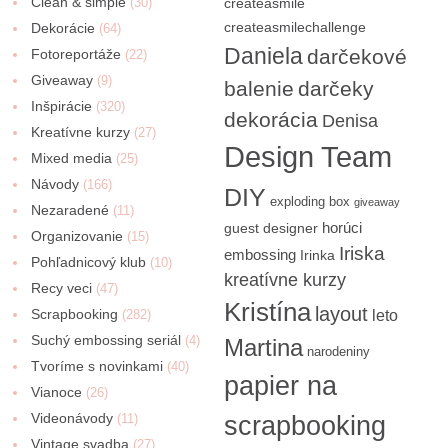
Clean & simple
(30)
createasmile
createasmilechallenge
Dekorácie
(64)
Daniela
darčekové
Fotoreportáže
(22)
Giveaway
(9)
balenie
darčeky
Inšpirácie
(320)
dekorácia
Denisa
Kreatívne kurzy
(27)
Design Team
Mixed media
(25)
Návody
(166)
DIY
exploding box
giveaway
Nezaradené
(11)
horúci
guest designer
Organizovanie
(15)
Iriska
embossing
Irinka
Pohľadnicový klub
(10)
kreatívne kurzy
Recy veci
(47)
Kristína
layout
Scrapbooking
(282)
leto
Suchý embossing seriál
(4)
Martina
narodeniny
Tvoríme s novinkami
(40)
papier na
Vianoce
(26)
Videonávody
scrapbooking
(11)
Vintage svadba
(27)