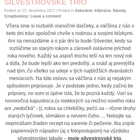
SILVESTROVSKÉ TRIO
Posted on
25. decembra 2017
/ Posted in
Dekorácie
,
Inšpirácie
,
Návody
,
Scrapbooking
/
Leave a comment
Včera sme si rozbalili vianočné darčeky, a väčšina z nás v
tieto dni trávi spoločné chvíle s rodinou a svojimi blízkymi.
Ani sa nenazdáme a o pár dní tu bude Silvester, kedy sa
rozlúčime so starým rokom a zároveň oslávime príchod
roka nového. Každý sa aspoň trochu teší na ten nový rok
a dúfa, že bude lepší ako ten predošlý, a snáď aj premýšľa
nad tým, čo všetko sa udeje v tých najbližších dvanástich
mesiacoch. Na túto oslavu sa väčšina z nás aj nejakým
spôsobom pripravuje. Je v podstate jedno, kedy začnú tie
prípravy, no som si úplne istá, že to pozná každý. Varí sa
novoročná kapustnica (u niektorých sa možno nového roku
ani „nedočká” :-)), robia sa chlebíčky, pečú sa – rôzne druhy
slaných tyčiniek, slimákov a neviem čoho…. Nebojte sa,
neprinášam žiaden recept na varenie či pečenie. Iba zopár
papierových nápadov (aj s fotopostupom) na výzdobu
silvestrovskej tabule –
moje silvestrovské trio
.