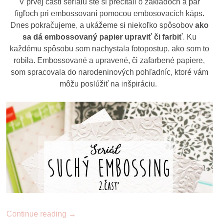
V prvej časti seriálu ste si prečítali o základoch a pár
fígľoch pri embossovaní pomocou embosovacích káps.
Dnes pokračujeme, a ukážeme si niekoľko spôsobov
ako
sa dá embossovaný papier upraviť či farbiť
. Ku
každému spôsobu som nachystala fotopostup, ako som to
robila. Embossované a upravené, či zafarbené papiere,
som spracovala do narodeninových pohľadníc, ktoré vám
môžu poslúžiť na inšpiráciu.
Continue reading
→