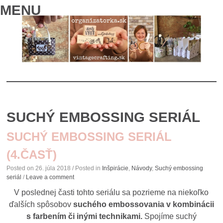
MENU
SKIP
TO
SUCHÝ EMBOSSING SERIÁL
CONTENT
SUCHÝ EMBOSSING SERIÁL
(4.ČASŤ)
Posted on
26. júla 2018
/ Posted in
Inšpirácie
,
Návody
,
Suchý embossing
seriál
/
Leave a comment
V poslednej časti tohto seriálu sa pozrieme na niekoľko
ďalších spôsobov
suchého embossovania v kombinácii
s farbením či inými technikami.
Spojíme suchý