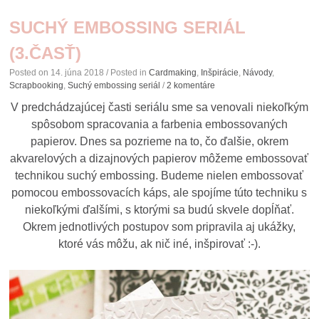
SUCHÝ EMBOSSING SERIÁL
(3.ČASŤ)
Posted on
14. júna 2018
/ Posted in
Cardmaking
,
Inšpirácie
,
Návody
,
Scrapbooking
,
Suchý embossing seriál
/
2 komentáre
V predchádzajúcej časti seriálu sme sa venovali niekoľkým
spôsobom spracovania a farbenia embossovaných
papierov. Dnes sa pozrieme na to, čo ďalšie, okrem
akvarelových a dizajnových papierov môžeme embossovať
technikou suchý embossing. Budeme nielen embossovať
pomocou embossovacích káps, ale spojíme túto techniku s
niekoľkými ďalšími, s ktorými sa budú skvele dopĺňať.
Okrem jednotlivých postupov som pripravila aj ukážky,
ktoré vás môžu, ak nič iné, inšpirovať :-).