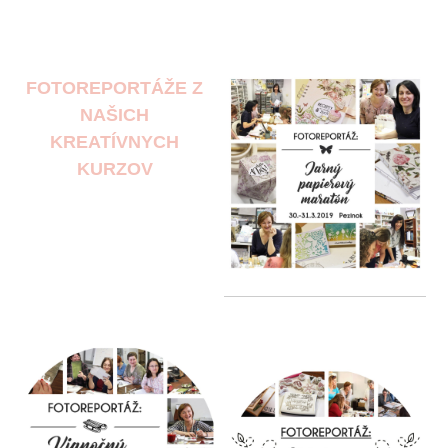
FOTOREPORTÁŽE Z
NAŠICH
KREATÍVNYCH
KURZOV