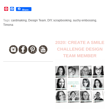
Pinterest
Facebook
Share
Tags:
cardmaking
,
Design Team
,
DIY
,
scrapbooking
,
suchy embossing
,
Timona
2020: CREATE A SMILE
CHALLENGE DESIGN
TEAM MEMBER