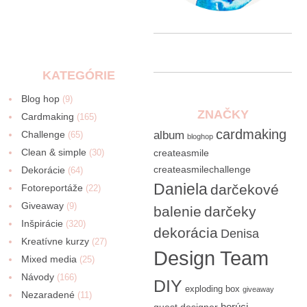
KATEGÓRIE
Blog hop
(9)
ZNAČKY
Cardmaking
(165)
cardmaking
Challenge
album
(65)
bloghop
Clean & simple
(30)
createasmile
createasmilechallenge
Dekorácie
(64)
Daniela
darčekové
Fotoreportáže
(22)
Giveaway
(9)
balenie
darčeky
Inšpirácie
(320)
dekorácia
Denisa
Kreatívne kurzy
(27)
Design Team
Mixed media
(25)
Návody
(166)
DIY
exploding box
giveaway
Nezaradené
(11)
horúci
guest designer