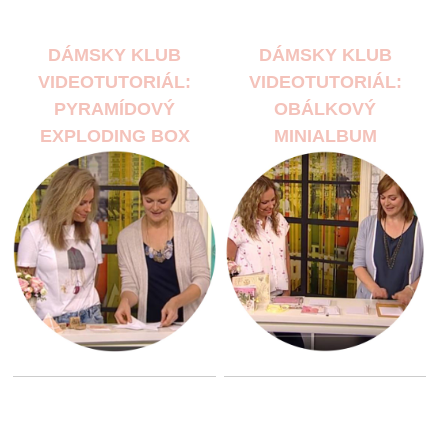
DÁMSKY KLUB
DÁMSKY KLUB
VIDEOTUTORIÁL:
VIDEOTUTORIÁL:
PYRAMÍDOVÝ
OBÁLKOVÝ
EXPLODING BOX
MINIALBUM