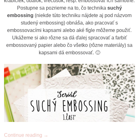
krabičiek, obálok, vrecúšok, resp. embossovať ich samotné.
Postupne sa pozrieme na to, čo technika
suchý
embossing
(niekde túto techniku nájdete aj pod názvom
studený embossing) obnáša, ako pracovať s
embossovacími kapsami alebo aké fígle môžeme použiť.
Ukážeme si ako rôzne sa dá ďalej spracovať a farbiť
embossovaný papier alebo čo všetko (rôzne materiály) sa
kapsami dá embossovať.
🙂
Continue reading
→