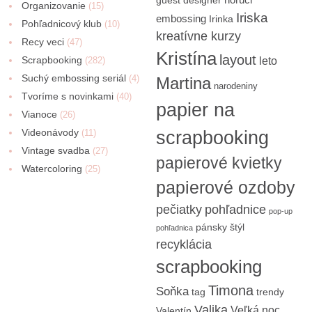
Organizovanie
(15)
Iriska
embossing
Irinka
Pohľadnicový klub
(10)
kreatívne kurzy
Recy veci
(47)
Kristína
layout
Scrapbooking
(282)
leto
Suchý embossing seriál
(4)
Martina
narodeniny
Tvoríme s novinkami
(40)
papier na
Vianoce
(26)
Videonávody
scrapbooking
(11)
Vintage svadba
(27)
papierové kvietky
Watercoloring
(25)
papierové ozdoby
pečiatky
pohľadnice
pop-up
pánsky štýl
pohľadnica
recyklácia
scrapbooking
Timona
Soňka
tag
trendy
Valika
Veľká noc
Valentín