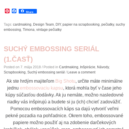
Pinterest
Facebook
Share
Tags:
cardmaking
,
Design Team
,
DIY
,
papier na scrapbooking
,
pečiatky
,
suchy
embossing
,
Timona
,
vintage pečiatky
SUCHÝ EMBOSSING SERIÁL
(1.ČASŤ)
Posted on
7. mája 2018
/ Posted in
Cardmaking
,
Inšpirácie
,
Návody
,
Scrapbooking
,
Suchý embossing seriál
/
Leave a comment
Ak ste hrdým majiteľom
Big Shotu
, určite máte minimálne
jednu
embossovaciu kapsu
, ktorá mohla byť v čase jeho
kúpy súčasťou dodávky. Ak ju nemáte, možno nasledovné
riadky vás inšpirujú a budete si ju (ich) chcieť zadovážiť.
Pomocou embossovacích káps sa dajú vytvoriť veľmi
pekné pozadia na pohľadnice. Okrem toho, embossované
papiere možno použiť aj na zdobenie darčekových