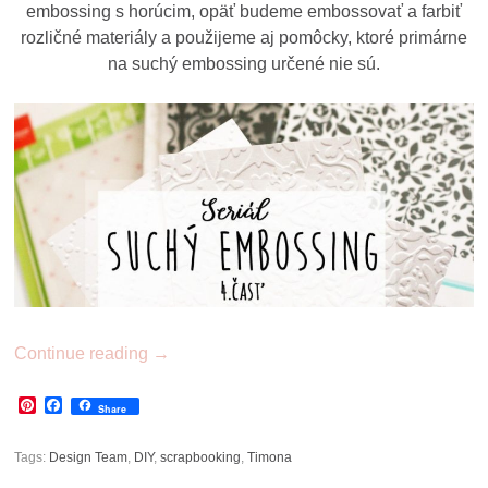
embossing s horúcim, opäť budeme embossovať a farbiť
rozličné materiály a použijeme aj pomôcky, ktoré primárne
na suchý embossing určené nie sú.
Continue reading
→
Pinterest
Facebook
Share
Tags:
Design Team
,
DIY
,
scrapbooking
,
Timona