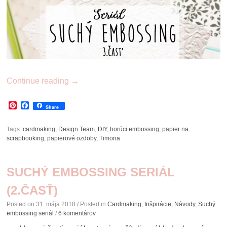
Continue reading
→
Pinterest
Facebook
Share
Tags:
cardmaking
,
Design Team
,
DIY
,
horúci embossing
,
papier na
scrapbooking
,
papierové ozdoby
,
Timona
SUCHÝ EMBOSSING SERIÁL
(2.ČASŤ)
Posted on
31. mája 2018
/ Posted in
Cardmaking
,
Inšpirácie
,
Návody
,
Suchý
embossing seriál
/
6 komentárov