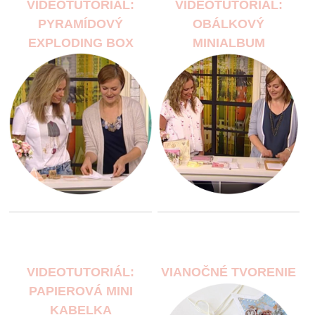
VIDEOTUTORIÁL:
VIDEOTUTORIÁL:
PYRAMÍDOVÝ
OBÁLKOVÝ
EXPLODING BOX
MINIALBUM
VIDEOTUTORIÁL:
VIANOČNÉ TVORENIE
PAPIEROVÁ MINI
KABELKA