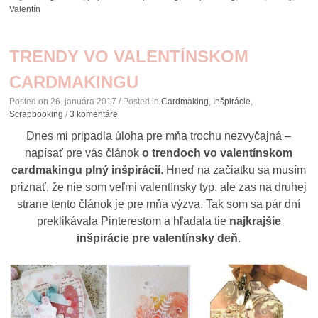
Valentín
TRENDY VO VALENTÍNSKOM
CARDMAKINGU
Posted on
26. januára 2017
/ Posted in
Cardmaking
,
Inšpirácie
,
Scrapbooking
/
3 komentáre
Dnes mi pripadla úloha pre mňa trochu nezvyčajná –
napísať pre vás článok
o trendoch vo valentínskom
cardmakingu plný inšpirácií
. Hneď na začiatku sa musím
priznať, že nie som veľmi valentínsky typ, ale zas na druhej
strane tento článok je pre mňa výzva. Tak som sa pár dní
preklikávala Pinterestom a hľadala tie
najkrajšie
inšpirácie pre valentínsky deň
.