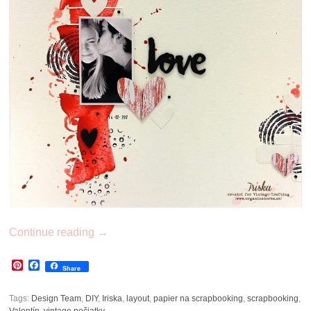
Continue reading
→
Pinterest
Facebook
Share
Tags:
Design Team
,
DIY
,
Iriska
,
layout
,
papier na scrapbooking
,
scrapbooking
,
Valentín
,
vintage pečiatky