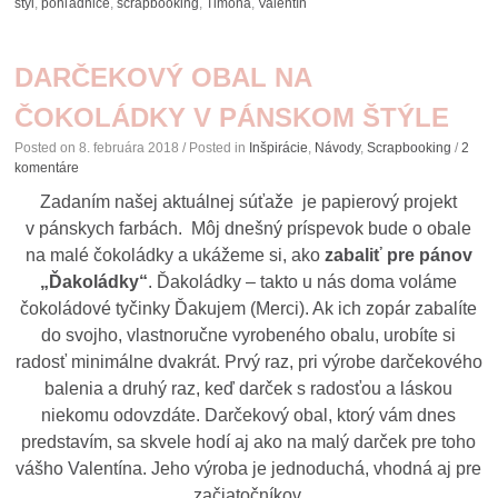
štýl
,
pohľadnice
,
scrapbooking
,
Timona
,
Valentín
DARČEKOVÝ OBAL NA
ČOKOLÁDKY V PÁNSKOM ŠTÝLE
Posted on
8. februára 2018
/ Posted in
Inšpirácie
,
Návody
,
Scrapbooking
/
2
komentáre
Zadaním našej aktuálnej súťaže je papierový projekt
v pánskych farbách. Môj dnešný príspevok bude o obale
na malé čokoládky a ukážeme si, ako
zabaliť pre pánov
„Ďakoládky“
. Ďakoládky – takto u nás doma voláme
čokoládové tyčinky Ďakujem (Merci). Ak ich zopár zabalíte
do svojho, vlastnoručne vyrobeného obalu, urobíte si
radosť minimálne dvakrát. Prvý raz, pri výrobe darčekového
balenia a druhý raz, keď darček s radosťou a láskou
niekomu odovzdáte. Darčekový obal, ktorý vám dnes
predstavím, sa skvele hodí aj ako na malý darček pre toho
vášho Valentína. Jeho výroba je jednoduchá, vhodná aj pre
začiatočníkov.