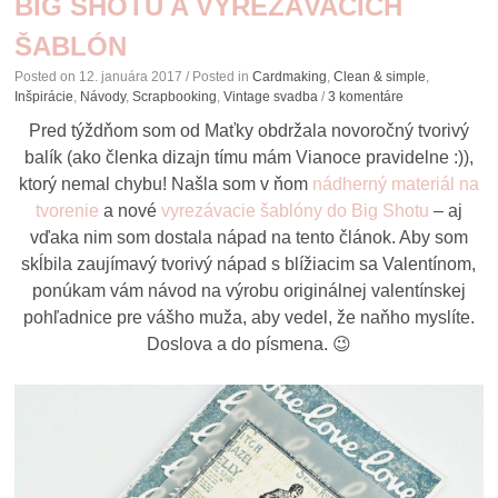
BIG SHOTU A VYREZÁVACÍCH
ŠABLÓN
Posted on
12. januára 2017
/ Posted in
Cardmaking
,
Clean & simple
,
Inšpirácie
,
Návody
,
Scrapbooking
,
Vintage svadba
/
3 komentáre
Pred týždňom som od Maťky obdržala novoročný tvorivý
balík (ako členka dizajn tímu mám Vianoce pravidelne :)),
ktorý nemal chybu! Našla som v ňom
nádherný materiál na
tvorenie
a nové
vyrezávacie šablóny do Big Shotu
– aj
vďaka nim som dostala nápad na tento článok. Aby som
skĺbila zaujímavý tvorivý nápad s blížiacim sa Valentínom,
ponúkam vám návod na výrobu originálnej valentínskej
pohľadnice pre vášho muža, aby vedel, že naňho myslíte.
Doslova a do písmena. 😉