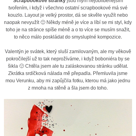
Scrapbookové stránky
jsou mým nejoblíbenějším
tvořením, i když i všechno ostatní scrapbookové má své
kouzlo. Layout je velký prostor, dá se skvěle využít nebo
naopak nevyužít 🙂 Někdy méně je více a líbí se mi styl, kdy
toho je na stránce spíše méně a o to více se musím snažit,
to něco málo poskládat do smysluplné kompozice.
Valentýn je svátek, který sluší zamilovaným, ale my věkově
pokročilejší už to tak neprožíváme, i když boboniéra by se
šikla 🙂 Chtěla jsem ale tu zaláskovanou stránku udělat.
Zkrátka srdíčková nálada mě přepadla. Přemluvila jsme
mou Verunku, aby mi zapůjčila fotku, kterou má jako jednu
z mnoha na stěně a šla jsem do toho.