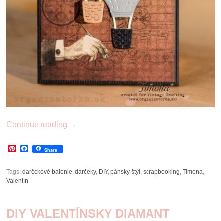
Continue reading
→
Pinterest
Facebook
Share
Tags:
darčekové balenie
,
darčeky
,
DIY
,
pánsky štýl
,
scrapbooking
,
Timona
,
Valentín
DIY VALENTÍNSKY DIAMANT