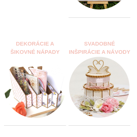
DEKORÁCIE A
SVADOBNÉ
ŠIKOVNÉ NÁPADY
INŠPIRÁCIE A NÁVODY