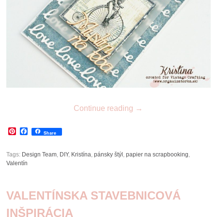
Continue reading
→
Pinterest
Facebook
Share
Tags:
Design Team
,
DIY
,
Kristína
,
pánsky štýl
,
papier na scrapbooking
,
Valentín
VALENTÍNSKA STAVEBNICOVÁ
INŠPIRÁCIA