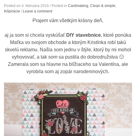
Posted on
4. februára 2016
/ Posted in
Cardmaking
,
Clean & simple
,
Inšpirácie
/
Leave a comment
Prajem vám všetkým krásny deň,
aj ja som si chcela vyskúšať
DIY stavebnice
, ktoré ponúka
Maťka vo svojom obchode a ktorým Kristínka robí takú
skvelú reklamu. Našla som jednu v štýle, ktorý by mi mohol
vyhovovať, a tak som sa pustila do dobrodružstva 🙂
Zamerala som sa hlavne na blížiaceho sa Valentína, ale
vyrobila som aj zopár narodeninových.