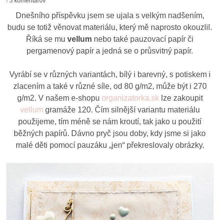
/
5 komentárov
Dnešního příspěvku jsem se ujala s velkým nadšením,
budu se totiž věnovat materiálu, který mě naprosto okouzlil.
Říká se mu
vellum
nebo také pauzovací papír či
pergamenový papír a jedná se o průsvitný papír.
Vyrábí se v různých variantách, bílý i barevný, s potiskem i
zlacením a také v různé síle, od 80 g/m2, může být i 270
g/m2. V našem e-shopu
organizatorka.sk
lze zakoupit
vellum
gramáže 120. Čím silnější variantu materiálu
použijeme, tím méně se nám kroutí, tak jako u použití
běžných papírů. Dávno pryč jsou doby, kdy jsme si jako
malé děti pomocí pauzáku „jen“ překreslovaly obrázky.