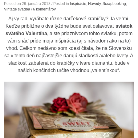
Posted on
29. januára 2018
/ Posted in
Inšpirácie
,
Návody
,
Scrapbooking
,
Vintage svadba
/
6 komentárov
Aj vy radi vyrábate rôzne darčekové krabičky? Ja veľmi.
Keďže približne o dva týždne bude svet oslavovať
sviatok
svätého Valentína
, a ste priaznivcom tohto sviatku, potom
vám snáď príde moja inšpirácia (aj s návodom ako na to)
vhod. Celkom nedávno som kdesi čítala, že na Slovensku
sa v tento deň najčastejšie darujú sladkosti a/alebo kvety. A
sladkosť zabalená do krabičky v tvare diamantu, bude v
našich končinách určite vhodnou „valentínkou“.