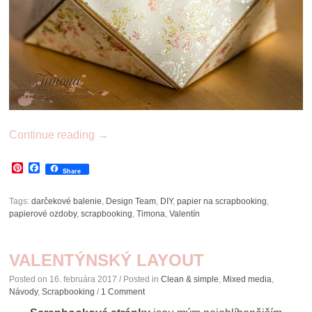
Continue reading
→
Pinterest
Facebook
Share
Tags:
darčekové balenie
,
Design Team
,
DIY
,
papier na scrapbooking
,
papierové ozdoby
,
scrapbooking
,
Timona
,
Valentín
VALENTÝNSKÝ LAYOUT
Posted on
16. februára 2017
/ Posted in
Clean & simple
,
Mixed media
,
Návody
,
Scrapbooking
/
1 Comment