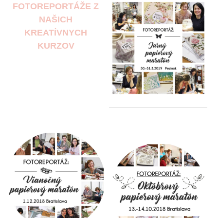
FOTOREPORTÁŽE Z
NAŠICH
KREATÍVNYCH
KURZOV