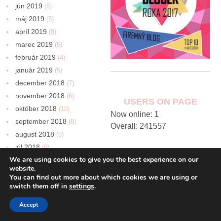
jún 2019
(6)
máj 2019
(5)
apríl 2019
(8)
marec 2019
(5)
február 2019
(4)
január 2019
(5)
december 2018
(7)
november 2018
(6)
USERS ON PAGE
október 2018
(10)
Now online: 1
september 2018
(8)
Overall: 241557
august 2018
(8)
júl 2018
(9)
We are using cookies to give you the best experience on our
jún 2018
(7)
website.
máj 2018
(9)
You can find out more about which cookies we are using or
apríl 2018
switch them off in
settings
.
(10)
marec 2018
(8)
Accept
február 2018
(8)