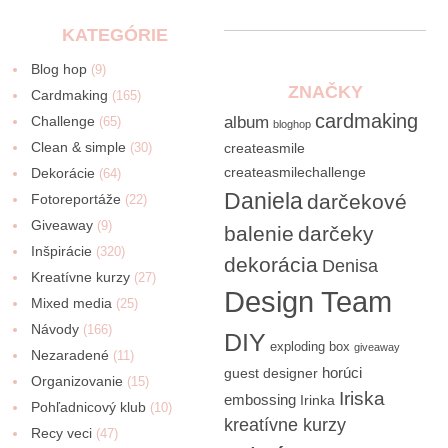
KATEGÓRIE
Blog hop
(9)
ZNAČKY
Cardmaking
(165)
cardmaking
Challenge
album
(65)
bloghop
Clean & simple
(30)
createasmile
createasmilechallenge
Dekorácie
(64)
Daniela
darčekové
Fotoreportáže
(22)
Giveaway
(9)
balenie
darčeky
Inšpirácie
(320)
dekorácia
Denisa
Kreatívne kurzy
(27)
Design Team
Mixed media
(25)
Návody
(166)
DIY
exploding box
giveaway
Nezaradené
(11)
horúci
guest designer
Organizovanie
(15)
Iriska
embossing
Irinka
Pohľadnicový klub
(10)
kreatívne kurzy
Recy veci
(47)