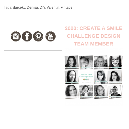
Tags:
darčeky
,
Denisa
,
DIY
,
Valentín
,
vintage
2020: CREATE A SMILE
CHALLENGE DESIGN
TEAM MEMBER