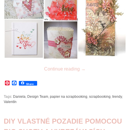
Continue reading
→
Pinterest
Facebook
Share
Tags:
Daniela
,
Design Team
,
papier na scrapbooking
,
scrapbooking
,
trendy
,
Valentín
DIY VLASTNÉ POZADIE POMOCOU