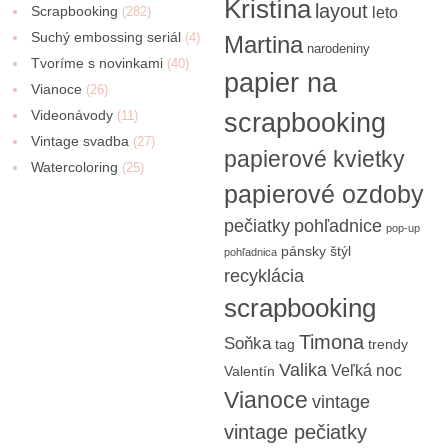
Kristína
layout
Scrapbooking
(282)
leto
Suchý embossing seriál
(4)
Martina
narodeniny
Tvoríme s novinkami
(40)
papier na
Vianoce
(26)
Videonávody
scrapbooking
(11)
Vintage svadba
(27)
papierové kvietky
Watercoloring
(25)
papierové ozdoby
pečiatky
pohľadnice
pop-up
pánsky štýl
pohľadnica
recyklácia
scrapbooking
Timona
Soňka
tag
trendy
Valika
Veľká noc
Valentín
Vianoce
vintage
vintage pečiatky