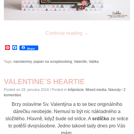
Continue reading
→
Pinterest
Facebook
Share
Tags:
narodeniny
,
papier na scrapbooking
,
Valentín
,
Valika
VALENTINE´S HEARTIE
Posted on
28. januára 2016
/ Posted in
Inšpirácie
,
Mixed media
,
Návody
/
2
komentáre
Brzy oslavíme Sv. Valentýna a to se bez originálního
dárečku neobejde. Nemusí to být nic nákladného a
složitého. Hlavně, když bude od srdce. A
srdíčko
ze srdce
to potěší dvojnásobne. Jedno takové tady dnes pro Vás
mám.