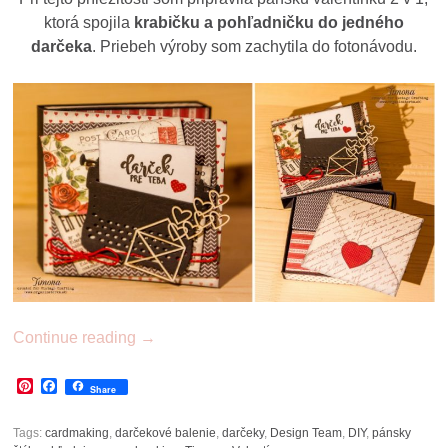
ktorá spojila
krabičku a pohľadničku do jedného
darčeka
. Priebeh výroby som zachytila do fotonávodu.
Continue reading
→
Pinterest
Facebook
Share
Tags:
cardmaking
,
darčekové balenie
,
darčeky
,
Design Team
,
DIY
,
pánsky