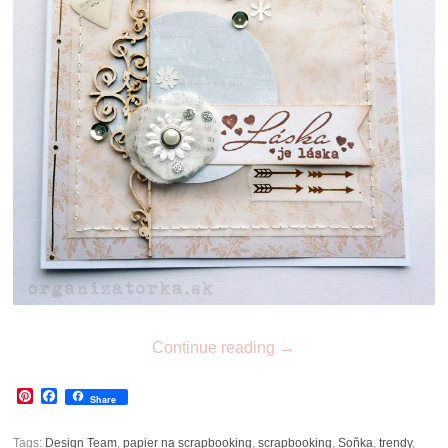
Continue reading
→
Pinterest
Facebook
Share
Tags:
Design Team
,
papier na scrapbooking
,
scrapbooking
,
Soňka
,
trendy
,