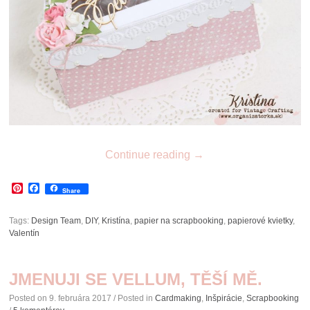
Continue reading
→
Pinterest
Facebook
Share
Tags:
Design Team
,
DIY
,
Kristína
,
papier na scrapbooking
,
papierové kvietky
,
Valentín
JMENUJI SE VELLUM, TĚŠÍ MĚ.
Posted on
9. februára 2017
/ Posted in
Cardmaking
,
Inšpirácie
,
Scrapbooking