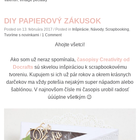
DIY PAPIEROVÝ ZÁKUSOK
Posted on
13. februára 2017
/ Posted in
Inšpirácie
,
Návody
,
Scrapbooking
,
Tvoríme s novinkami
/
1 Comment
Ahojte všetci!
Ako som už neraz spomínala,
časopisy Creativity od
Docrafts
sú skvelou inšpiráciou k scrapbookovému
tvoreniu. Kupujem si ich už pár rokov a okrem krásnych
darčekov ma vždy potešia nejakým super nápadom alebo
šablónou. V najnovšom čísle mi časopis urobil radosť
úúúplne všetkým 😉