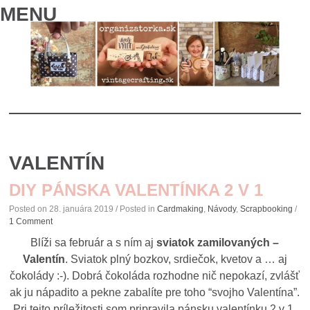
MENU
SKIP
TO
VALENTÍN
CONTENT
DIY PÁNSKA VALENTÍNKA 2 V 1
Posted on
28. januára 2019
/ Posted in
Cardmaking
,
Návody
,
Scrapbooking
/
1 Comment
Blíži sa február a s ním aj
sviatok zamilovaných –
Valentín
. Sviatok plný bozkov, srdiečok, kvetov a … aj
čokolády :-). Dobrá čokoláda rozhodne nič nepokazí, zvlášť
ak ju nápadito a pekne zabalíte pre toho “svojho Valentína”.
Pri tejto príležitosti som pripravila pánsku valentínku 2 v 1,