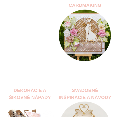
CARDMAKING
DEKORÁCIE A
SVADOBNÉ
ŠIKOVNÉ NÁPADY
INŠPIRÁCIE A NÁVODY