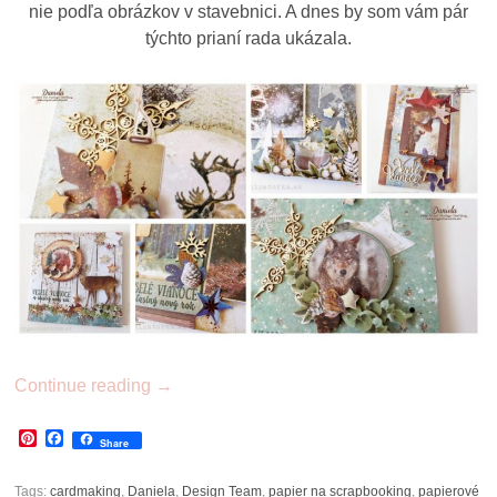
nie podľa obrázkov v stavebnici. A dnes by som vám pár
týchto prianí rada ukázala.
Continue reading
→
Pinterest
Facebook
Share
Tags:
cardmaking
,
Daniela
,
Design Team
,
papier na scrapbooking
,
papierové