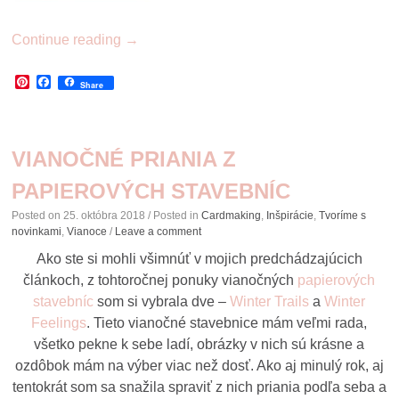
Continue reading
→
Pinterest
Facebook
Share
VIANOČNÉ PRIANIA Z
PAPIEROVÝCH STAVEBNÍC
Posted on
25. októbra 2018
/ Posted in
Cardmaking
,
Inšpirácie
,
Tvoríme s
novinkami
,
Vianoce
/
Leave a comment
Ako ste si mohli všimnúť v mojich predchádzajúcich
článkoch, z tohtoročnej ponuky vianočných
papierových
stavebníc
som si vybrala dve –
Winter Trails
a
Winter
Feelings
. Tieto vianočné stavebnice mám veľmi rada,
všetko pekne k sebe ladí, obrázky v nich sú krásne a
ozdôbok mám na výber viac než dosť. Ako aj minulý rok, aj
tentokrát som sa snažila spraviť z nich priania podľa seba a