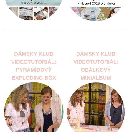
DÁMSKY KLUB
DÁMSKY KLUB
VIDEOTUTORIÁL:
VIDEOTUTORIÁL:
PYRAMÍDOVÝ
OBÁLKOVÝ
EXPLODING BOX
MINIALBUM