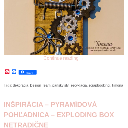
Continue reading
→
Pinterest
Facebook
Share
Tags:
dekorácia
,
Design Team
,
pánsky štýl
,
recyklácia
,
scrapbooking
,
Timona
INŠPIRÁCIA – PYRAMÍDOVÁ
POHĽADNICA – EXPLODING BOX
NETRADIČNE