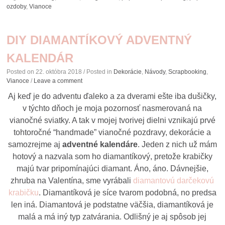
ozdoby
,
Vianoce
DIY DIAMANTÍKOVÝ ADVENTNÝ
KALENDÁR
Posted on
22. októbra 2018
/ Posted in
Dekorácie
,
Návody
,
Scrapbooking
,
Vianoce
/
Leave a comment
Aj keď je do adventu ďaleko a za dverami ešte iba dušičky,
v týchto dňoch je moja pozornosť nasmerovaná na
vianočné sviatky. A tak v mojej tvorivej dielni vznikajú prvé
tohtoročné “handmade” vianočné pozdravy, dekorácie a
samozrejme aj
adventné kalendáre
. Jeden z nich už mám
hotový a nazvala som ho diamantíkový, pretože krabičky
majú tvar pripomínajúci diamant. Áno, áno. Dávnejšie,
zhruba na Valentína, sme vyrábali
diamantovú darčekovú
krabičku
. Diamantíková je síce tvarom podobná, no predsa
len iná. Diamantová je podstatne väčšia, diamantíková je
malá a má iný typ zatvárania. Odlišný je aj spôsob jej