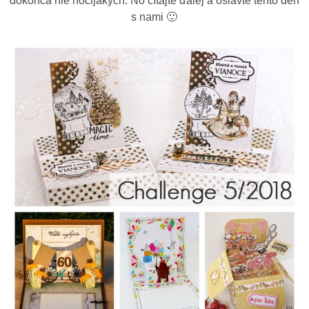
dokonca nie hocijakých. No čítajte ďalej a oslávte tento deň
s nami 🙂