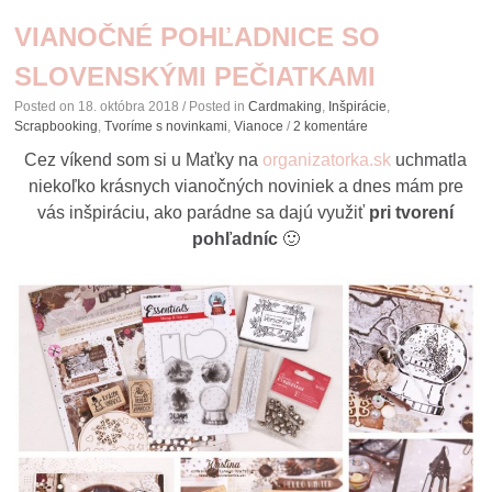
VIANOČNÉ POHĽADNICE SO
SLOVENSKÝMI PEČIATKAMI
Posted on
18. októbra 2018
/ Posted in
Cardmaking
,
Inšpirácie
,
Scrapbooking
,
Tvoríme s novinkami
,
Vianoce
/
2 komentáre
Cez víkend som si u Maťky na
organizatorka.sk
uchmatla
niekoľko krásnych vianočných noviniek a dnes mám pre
vás inšpiráciu, ako parádne sa dajú využiť
pri tvorení
pohľadníc
🙂