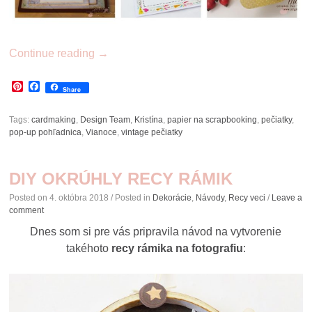
Continue reading
→
Pinterest
Facebook
Share
Tags:
cardmaking
,
Design Team
,
Kristína
,
papier na scrapbooking
,
pečiatky
,
pop-up pohľadnica
,
Vianoce
,
vintage pečiatky
DIY OKRÚHLY RECY RÁMIK
Posted on
4. októbra 2018
/ Posted in
Dekorácie
,
Návody
,
Recy veci
/
Leave a
comment
Dnes som si pre vás pripravila návod na vytvorenie
takéhoto
recy rámika na fotografiu
: