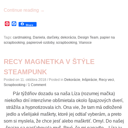
Continue reading
→
Pinterest
Facebook
Share
Tags:
cardmaking
,
Daniela
,
darčeky
,
dekorácia
,
Design Team
,
papier na
scrapbooking
,
papierové ozdoby
,
scrapbooking
,
Vianoce
RECY MAGNETKA V ŠTÝLE
STEAMPUNK
Posted on
11. októbra 2018
/ Posted in
Dekorácie
,
Inšpirácie
,
Recy veci
,
Scrapbooking
/
1 Comment
Pár týždňov dozadu sa naša Líza (rozumej mačka)
niekoľko dní intenzívne obšmietala okolo špajzových dverí,
strážila a hypnotizovala ich. Ona vie, že tam má odložené
jedlo a všelijaké maškrty, ktoré jej odtiaľ vyberám, a preto
som si myslela, že chce jesť alebo maškrtiť. Omyl. Do našej
špajze sa nasťahovala myš. Prvé, čo mi napadlo – Líza ju