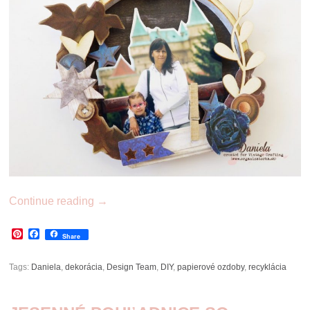
Continue reading
→
Pinterest
Facebook
Share
Tags:
Daniela
,
dekorácia
,
Design Team
,
DIY
,
papierové ozdoby
,
recyklácia