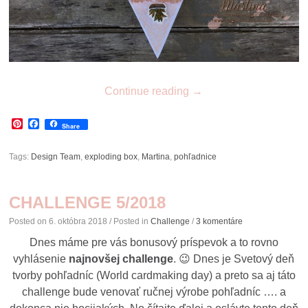
Continue reading
→
Pinterest
Facebook
Share
Tags:
Design Team
,
exploding box
,
Martina
,
pohľadnice
CHALLENGE 5/2018
Posted on
6. októbra 2018
/ Posted in
Challenge
/
3 komentáre
Dnes máme pre vás bonusový príspevok a to rovno
vyhlásenie
najnovšej challenge
. 😉 Dnes je Svetový deň
tvorby pohľadníc (World cardmaking day) a preto sa aj táto
challenge bude venovať ručnej výrobe pohľadníc …. a