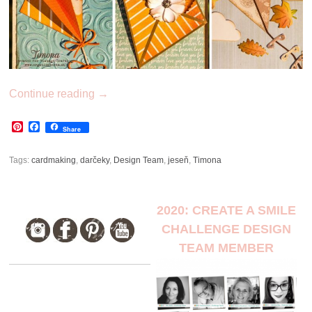
Continue reading
→
Pinterest
Facebook
Share
Tags:
cardmaking
,
darčeky
,
Design Team
,
jeseň
,
Timona
2020: CREATE A SMILE
CHALLENGE DESIGN
TEAM MEMBER