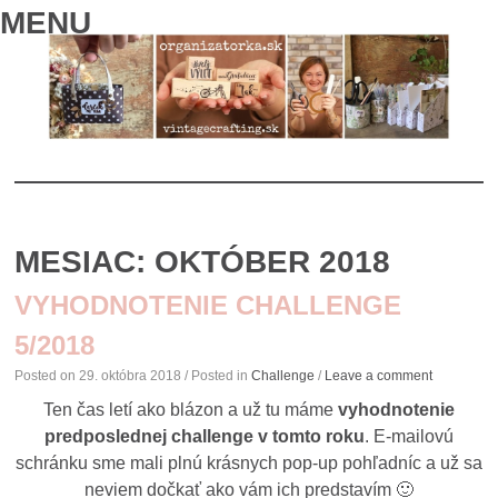
MENU
SKIP
TO
MESIAC:
OKTÓBER 2018
CONTENT
VYHODNOTENIE CHALLENGE
5/2018
Posted on
29. októbra 2018
/ Posted in
Challenge
/
Leave a comment
Ten čas letí ako blázon a už tu máme
vyhodnotenie
predposlednej challenge v tomto roku
. E-mailovú
schránku sme mali plnú krásnych pop-up pohľadníc a už sa
neviem dočkať ako vám ich predstavím 🙂