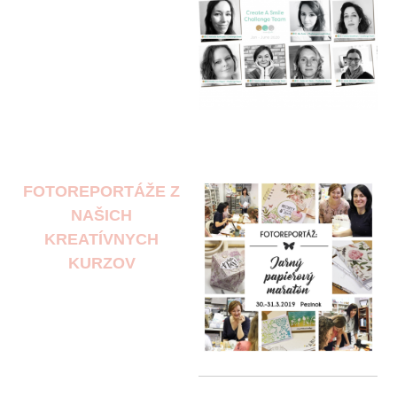
FOTOREPORTÁŽE Z
NAŠICH
KREATÍVNYCH
KURZOV