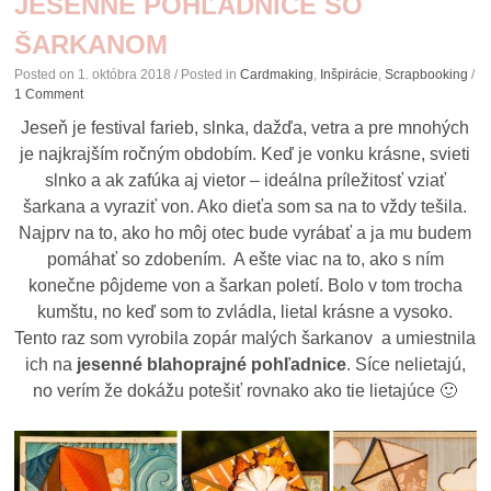
JESENNÉ POHĽADNICE SO
ŠARKANOM
Posted on
1. októbra 2018
/ Posted in
Cardmaking
,
Inšpirácie
,
Scrapbooking
/
1 Comment
Jeseň je festival farieb, slnka, dažďa, vetra a pre mnohých
je najkrajším ročným obdobím. Keď je vonku krásne, svieti
slnko a ak zafúka aj vietor – ideálna príležitosť vziať
šarkana a vyraziť von. Ako dieťa som sa na to vždy tešila.
Najprv na to, ako ho môj otec bude vyrábať a ja mu budem
pomáhať so zdobením.
A ešte viac na to, ako s ním
konečne pôjdeme von a šarkan poletí. Bolo v tom trocha
kumštu, no keď som to zvládla, lietal krásne a vysoko.
Tento raz som vyrobila zopár malých šarkanov a umiestnila
ich na
jesenné blahoprajné pohľadnice
. Síce nelietajú,
no verím že dokážu potešiť rovnako ako tie lietajúce 🙂