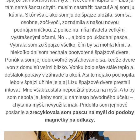
tam nemá šancu chytiť, musím nastražiť pascu! A aj som ju
kúpila. Skôr však, ako som ju do špajze uložila, som sa
osobne, zoči-voči, zoznámila s našou novou
podnájomníčkou. Z police na mňa hľadela veľkými
vystrašenými očami. No…, a bolo po ukladaní pasce.
Vybrala som zo špajze všetko, čím by sa mohla kŕmiť a
niekoľko dní som nechala pootvorené špajzové dvere.
Ponúkla som jej dobrovoľné vysťahovanie sa, keďže dvere
von z domu sú veľmi blízko. Vonku bolo ešte stále teplo a
dostatok potravy v záhrade a okolí. Asi to nejako pochopila,
lebo v špajzi už nie je a aj Lízu špajzové dvere prestali
iritovať. Mne však zostala nepoužitá pasca na myši. A to by
som nebola ja, keby som ju namiesto pôvodného účelu –
chytania myší, nevyužila inak. Pridelila som jej nové
poslanie a
zrecyklovala som pascu na myši do podoby
magnetky na odkazy
.