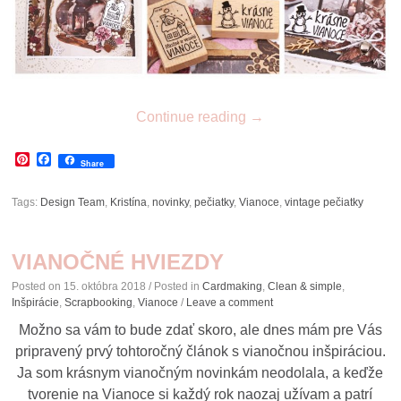
Continue reading
→
Pinterest
Facebook
Share
Tags:
Design Team
,
Kristína
,
novinky
,
pečiatky
,
Vianoce
,
vintage pečiatky
VIANOČNÉ HVIEZDY
Posted on
15. októbra 2018
/ Posted in
Cardmaking
,
Clean & simple
,
Inšpirácie
,
Scrapbooking
,
Vianoce
/
Leave a comment
Možno sa vám to bude zdať skoro, ale dnes mám pre Vás
pripravený prvý tohtoročný článok s vianočnou inšpiráciou.
Ja som krásnym vianočným novinkám neodolala, a keďže
tvorenie na Vianoce si každý rok naozaj užívam a patrí