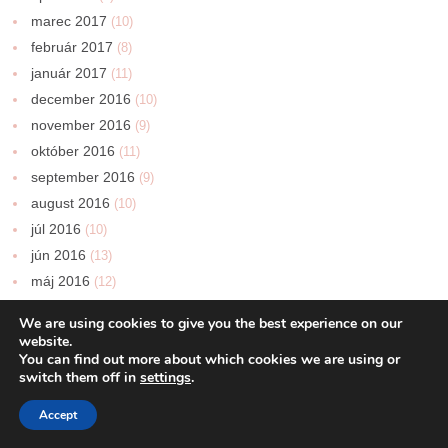
marec 2017
(10)
február 2017
(8)
január 2017
(11)
december 2016
(10)
november 2016
(9)
október 2016
(11)
september 2016
(9)
august 2016
(10)
júl 2016
(10)
jún 2016
(13)
máj 2016
(12)
apríl 2016
(12)
We are using cookies to give you the best experience on our
marec 2016
(11)
website.
You can find out more about which cookies we are using or
február 2016
(10)
switch them off in
settings
.
január 2016
(9)
december 2015
(9)
Accept
november 2015
(9)