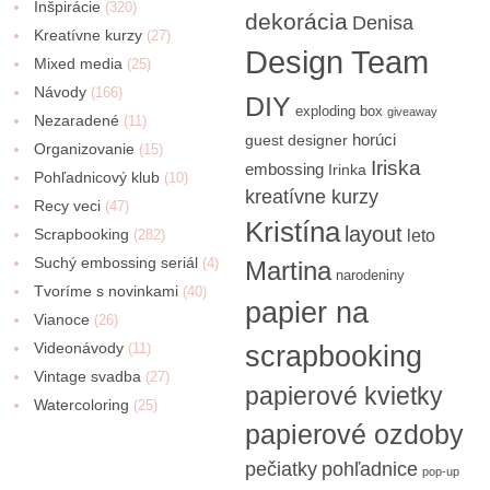
Inšpirácie
(320)
dekorácia
Denisa
Kreatívne kurzy
(27)
Design Team
Mixed media
(25)
Návody
(166)
DIY
exploding box
giveaway
Nezaradené
(11)
horúci
guest designer
Organizovanie
(15)
Iriska
embossing
Irinka
Pohľadnicový klub
(10)
kreatívne kurzy
Recy veci
(47)
Kristína
layout
Scrapbooking
(282)
leto
Suchý embossing seriál
(4)
Martina
narodeniny
Tvoríme s novinkami
(40)
papier na
Vianoce
(26)
Videonávody
scrapbooking
(11)
Vintage svadba
(27)
papierové kvietky
Watercoloring
(25)
papierové ozdoby
pečiatky
pohľadnice
pop-up