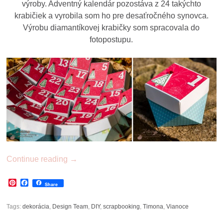
výroby. Adventný kalendár pozostáva z 24 takýchto
krabičiek a vyrobila som ho pre desaťročného synovca.
Výrobu diamantíkovej krabičky som spracovala do
fotopostupu.
Continue reading
→
Pinterest
Facebook
Share
Tags:
dekorácia
,
Design Team
,
DIY
,
scrapbooking
,
Timona
,
Vianoce