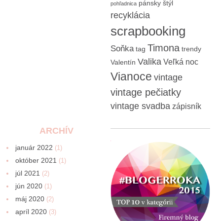
pánsky štýl
pohľadnica
recyklácia
scrapbooking
Timona
Soňka
tag
trendy
Valika
Veľká noc
Valentín
Vianoce
vintage
vintage pečiatky
vintage svadba
zápisník
ARCHÍV
január 2022
(1)
október 2021
(1)
júl 2021
(2)
jún 2020
(1)
máj 2020
(2)
apríl 2020
(3)