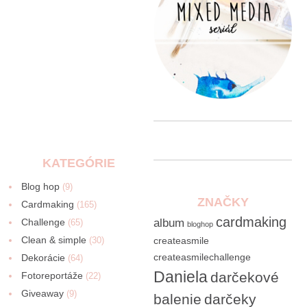
KATEGÓRIE
Blog hop
(9)
ZNAČKY
Cardmaking
(165)
cardmaking
Challenge
album
(65)
bloghop
Clean & simple
(30)
createasmile
createasmilechallenge
Dekorácie
(64)
Daniela
darčekové
Fotoreportáže
(22)
Giveaway
(9)
balenie
darčeky