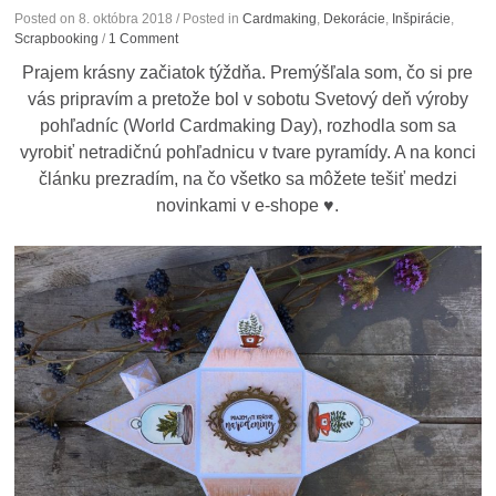
Posted on
8. októbra 2018
/ Posted in
Cardmaking
,
Dekorácie
,
Inšpirácie
,
Scrapbooking
/
1 Comment
Prajem krásny začiatok týždňa. Premýšľala som, čo si pre
vás pripravím a pretože bol v sobotu Svetový deň výroby
pohľadníc (World Cardmaking Day), rozhodla som sa
vyrobiť netradičnú pohľadnicu v tvare pyramídy. A na konci
článku prezradím, na čo všetko sa môžete tešiť medzi
novinkami v e-shope ♥.