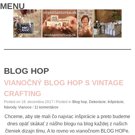
MENU
SKIP
TO
BLOG HOP
CONTENT
VIANOČNÝ BLOG HOP S VINTAGE
CRAFTING
Posted on
18. decembra 2017
/ Posted in
Blog hop
,
Dekorácie
,
Inšpirácie
,
Návody
,
Vianoce
/
11 komentárov
Chceme, aby ste mali čo najviac inšpirácie a preto budeme
dnes opäť skákať z nášho blogu na blog každej z našich
členiek dizajn tímu. A to rovno vo vianočnom BLOG HOPe.