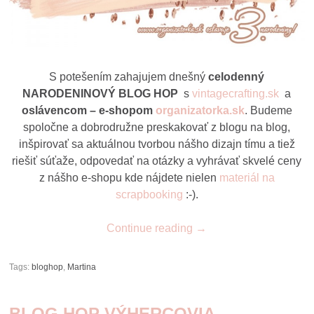
S potešením zahajujem dnešný
celodenný
NARODENINOVÝ BLOG HOP
s
vintagecrafting.sk
a
oslávencom – e-shopom
organizatorka.sk
. Budeme
spoločne a dobrodružne preskakovať z blogu na blog,
inšpirovať sa aktuálnou tvorbou nášho dizajn tímu a tiež
riešiť súťaže, odpovedať na otázky a vyhrávať skvelé ceny
z nášho e-shopu kde nájdete nielen
materiál na
scrapbooking
:-).
Continue reading
→
Tags:
bloghop
,
Martina
BLOG HOP VÝHERCOVIA