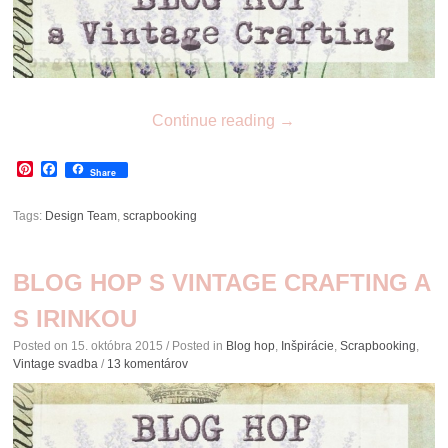
Continue reading
→
Pinterest
Facebook
Share
Tags:
Design Team
,
scrapbooking
BLOG HOP S VINTAGE CRAFTING A
S IRINKOU
Posted on
15. októbra 2015
/ Posted in
Blog hop
,
Inšpirácie
,
Scrapbooking
,
Vintage svadba
/
13 komentárov