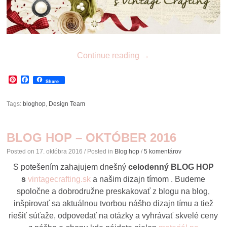
Continue reading
→
Pinterest
Facebook
Share
Tags:
bloghop
,
Design Team
BLOG HOP – OKTÓBER 2016
Posted on
17. októbra 2016
/ Posted in
Blog hop
/
5 komentárov
S potešením zahajujem dnešný
celodenný BLOG HOP
s
vintagecrafting.sk
a našim dizajn tímom . Budeme
spoločne a dobrodružne preskakovať z blogu na blog,
inšpirovať sa aktuálnou tvorbou nášho dizajn tímu a tiež
riešiť súťaže, odpovedať na otázky a vyhrávať skvelé ceny