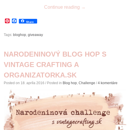
Continue reading
→
Pinterest
Facebook
Share
Tags:
bloghop
,
giveaway
NARODENINOVÝ BLOG HOP S
VINTAGE CRAFTING A
ORGANIZATORKA.SK
Posted on
18. apríla 2016
/ Posted in
Blog hop
,
Challenge
/
4 komentáre