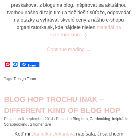
preskakovať z blogu na blog, inšpirovať sa aktuálnou
tvorbou nášho dizajn tímu a tiež riešiť súťaže, odpovedať
na otázky a vyhrávať skvelé ceny z nášho e-shopu
organizatorka.sk, kde nájdete nielen
materiál na
scrapbooking.
:-).
Continue reading
→
Pinterest
Facebook
Share
Tags:
Design Team
BLOG HOP TROCHU INAK –
DIFFERENT KIND OF BLOG HOP
Posted on
8. septembra 2014
/ Posted in
Blog hop
,
Cardmaking
,
Inšpirácie
,
Scrapbooking
/
2 komentáre
Keď mi
Danielka Dekanová
napísala, či sa chcem