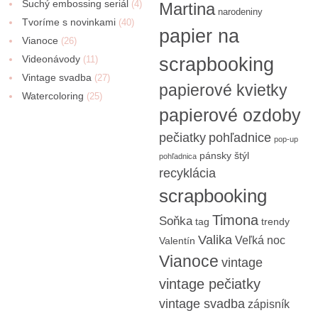
Suchý embossing seriál
(4)
Martina
narodeniny
Tvoríme s novinkami
(40)
papier na
Vianoce
(26)
Videonávody
scrapbooking
(11)
Vintage svadba
(27)
papierové kvietky
Watercoloring
(25)
papierové ozdoby
pečiatky
pohľadnice
pop-up
pánsky štýl
pohľadnica
recyklácia
scrapbooking
Timona
Soňka
tag
trendy
Valika
Veľká noc
Valentín
Vianoce
vintage
vintage pečiatky
vintage svadba
zápisník