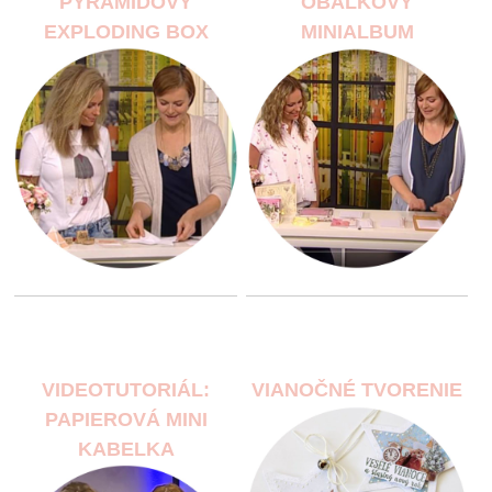
PYRAMÍDOVÝ
OBÁLKOVÝ
EXPLODING BOX
MINIALBUM
VIDEOTUTORIÁL:
VIANOČNÉ TVORENIE
PAPIEROVÁ MINI
KABELKA