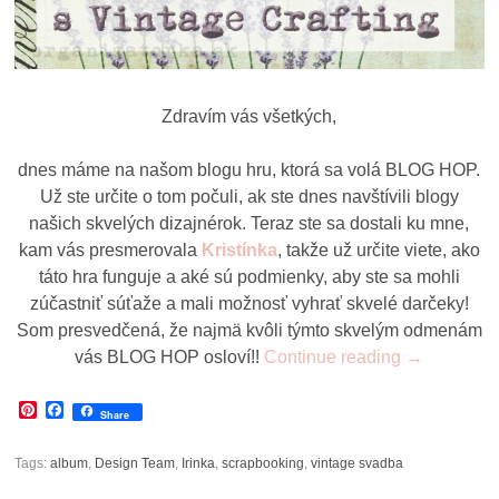
Zdravím vás všetkých,
dnes máme na našom blogu hru, ktorá sa volá BLOG HOP.
Už ste určite o tom počuli, ak ste dnes navštívili blogy
našich skvelých dizajnérok. Teraz ste sa dostali ku mne,
kam vás presmerovala
Kristínka
, takže už určite viete, ako
táto hra funguje a aké sú podmienky, aby ste sa mohli
zúčastniť súťaže a mali možnosť vyhrať skvelé darčeky!
Som presvedčená, že najmä kvôli týmto skvelým odmenám
vás BLOG HOP osloví!!
Continue reading
→
Pinterest
Facebook
Share
Tags:
album
,
Design Team
,
Irinka
,
scrapbooking
,
vintage svadba