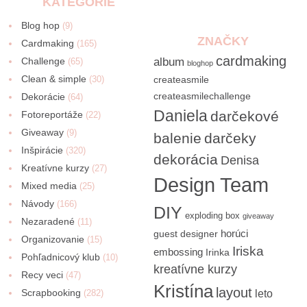
KATEGÓRIE
Blog hop
(9)
ZNAČKY
Cardmaking
(165)
cardmaking
Challenge
album
(65)
bloghop
Clean & simple
(30)
createasmile
createasmilechallenge
Dekorácie
(64)
Daniela
darčekové
Fotoreportáže
(22)
Giveaway
(9)
balenie
darčeky
Inšpirácie
(320)
dekorácia
Denisa
Kreatívne kurzy
(27)
Design Team
Mixed media
(25)
Návody
(166)
DIY
exploding box
giveaway
Nezaradené
(11)
horúci
guest designer
Organizovanie
(15)
Iriska
embossing
Irinka
Pohľadnicový klub
(10)
kreatívne kurzy
Recy veci
(47)
Kristína
layout
Scrapbooking
(282)
leto