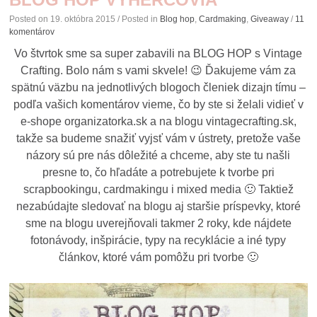
Posted on
19. októbra 2015
/ Posted in
Blog hop
,
Cardmaking
,
Giveaway
/
11
komentárov
Vo štvrtok sme sa super zabavili na BLOG HOP s Vintage
Crafting. Bolo nám s vami skvele! 😉 Ďakujeme vám za
spätnú väzbu na jednotlivých blogoch členiek dizajn tímu –
podľa vašich komentárov vieme, čo by ste si želali vidieť v
e-shope organizatorka.sk a na blogu vintagecrafting.sk,
takže sa budeme snažiť vyjsť vám v ústrety, pretože vaše
názory sú pre nás dôležité a chceme, aby ste tu našli
presne to, čo hľadáte a potrebujete k tvorbe pri
scrapbookingu, cardmakingu i mixed media 🙂 Taktiež
nezabúdajte sledovať na blogu aj staršie príspevky, ktoré
sme na blogu uverejňovali takmer 2 roky, kde nájdete
fotonávody, inšpirácie, typy na recyklácie a iné typy
článkov, ktoré vám pomôžu pri tvorbe 🙂