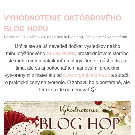
VYHODNOTENIE OKTÓBROVÉHO
BLOG HOPU
Posted on
27. októbra 2016
/ Posted in
Blog hop
,
Challenge
/
7 komentárov
Určite ste sa už nevedeli dočkať výsledkov nášho
minulotýždňového
BLOG HOPu
, prostredníctvom ktorého
ste mohli nielen nakuknúť na blogy členiek nášho dizajn
tímu, ale sa aj pokochať ich najnovšími projektmi
vytvorenými z materiálu od
www.organizatorka.sk
a súťažiť
o praktické ceny na tvorenie. O zábavu bolo postarané, ale
teraz sa ide odmeňovať 🙂