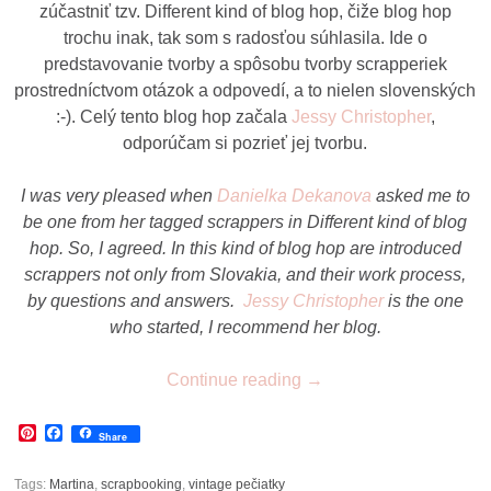
zúčastniť tzv. Different kind of blog hop, čiže blog hop
trochu inak, tak som s radosťou súhlasila. Ide o
predstavovanie tvorby a spôsobu tvorby scrapperiek
prostredníctvom otázok a odpovedí, a to nielen slovenských
:-). Celý tento blog hop začala
Jessy Christopher
,
odporúčam si pozrieť jej tvorbu.
I was very pleased when
Danielka Dekanova
asked me to
be one from her tagged scrappers in Different kind of blog
hop. So, I agreed. In this kind of blog hop are introduced
scrappers not only from Slovakia, and their work process,
by questions and answers.
Jessy Christopher
is the one
who started, I recommend her blog.
Continue reading
→
Pinterest
Facebook
Share
Tags:
Martina
,
scrapbooking
,
vintage pečiatky