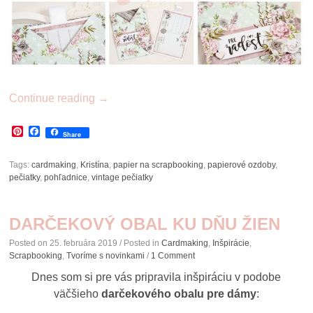
Continue reading
→
Pinterest
Facebook
Share
Tags:
cardmaking
,
Kristína
,
papier na scrapbooking
,
papierové ozdoby
,
pečiatky
,
pohľadnice
,
vintage pečiatky
DARČEKOVÝ OBAL KU DŇU ŽIEN
Posted on
25. februára 2019
/ Posted in
Cardmaking
,
Inšpirácie
,
Scrapbooking
,
Tvoríme s novinkami
/
1 Comment
Dnes som si pre vás pripravila inšpiráciu v podobe
väčšieho
darčekového obalu pre dámy
: