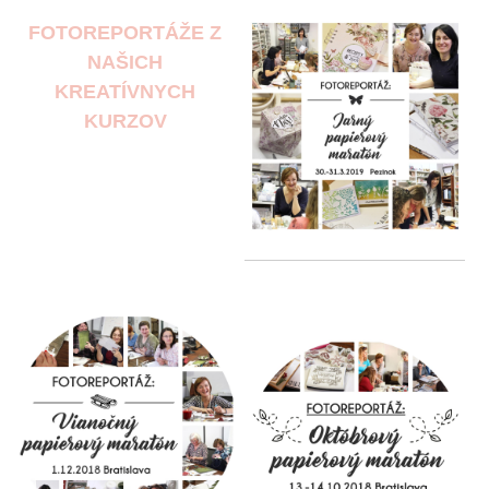
FOTOREPORTÁŽE Z
NAŠICH
KREATÍVNYCH
KURZOV