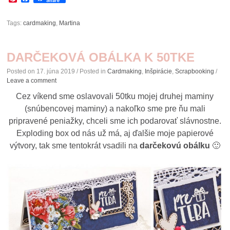
Share
Tags:
cardmaking
,
Martina
DARČEKOVÁ OBÁLKA K 50TKE
Posted on
17. júna 2019
/ Posted in
Cardmaking
,
Inšpirácie
,
Scrapbooking
/
Leave a comment
Cez víkend sme oslavovali 50tku mojej druhej maminy
(snúbencovej maminy) a nakoľko sme pre ňu mali
pripravené peniažky, chceli sme ich podarovať slávnostne.
Exploding box od nás už má, aj ďalšie moje papierové
výtvory, tak sme tentokrát vsadili na
darčekovú obálku
🙂