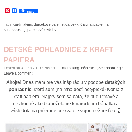
Pinterest
Facebook
Share
Tags:
cardmaking
,
darčekové balenie
,
darčeky
,
Kristína
,
papier na
scrapbooking
,
papierové ozdoby
DETSKÉ POHĽADNICE Z KRAFT
PAPIERA
Posted on
3. júna 2019
/ Posted in
Cardmaking
,
Inšpirácie
,
Scrapbooking
/
Leave a comment
Ahojte! Dnes mám pre vás inšpiráciu v podobe
detských
pohľadníc
, ktoré som (na mňa dosť netypické) tvorila z
kraft papiera. Najprv som sa bála, že budú tmavé a
nevhodné ako blahoželanie k narodeniu bábätka a
výsledok ma príjemne prekvapil svojou nežnosťou 🙂