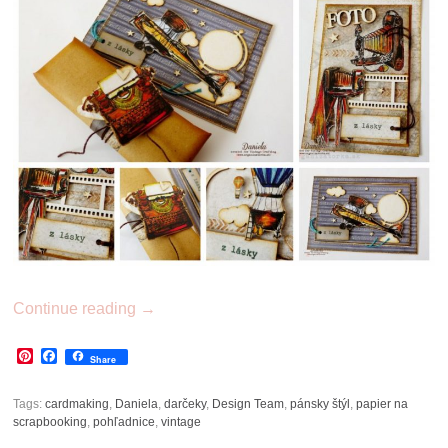
Continue reading
→
Pinterest
Facebook
Share
Tags:
cardmaking
,
Daniela
,
darčeky
,
Design Team
,
pánsky štýl
,
papier na
scrapbooking
,
pohľadnice
,
vintage