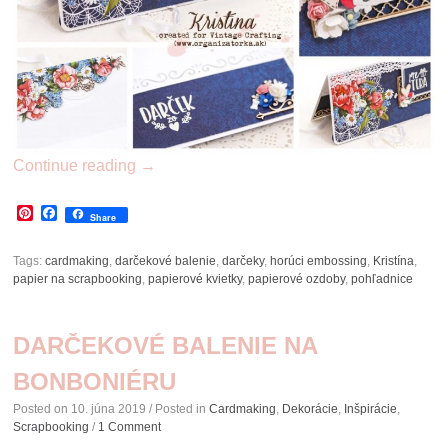
Continue reading
→
Pinterest
Facebook
Share
Tags:
cardmaking
,
darčekové balenie
,
darčeky
,
horúci embossing
,
Kristína
,
papier na scrapbooking
,
papierové kvietky
,
papierové ozdoby
,
pohľadnice
DARČEKOVÉ BALENIE NA
BONBONIÉRU
Posted on
10. júna 2019
/ Posted in
Cardmaking
,
Dekorácie
,
Inšpirácie
,
Scrapbooking
/
1 Comment