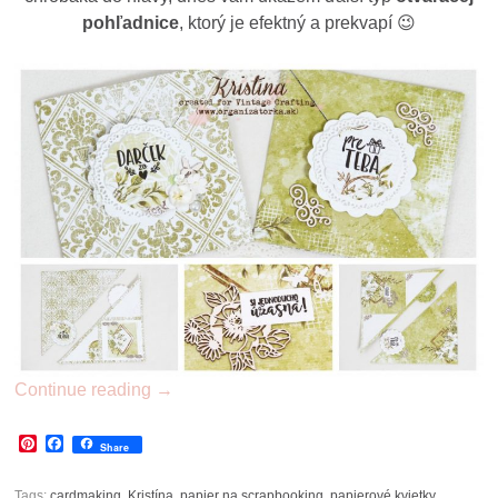
pohľadnice
, ktorý je efektný a prekvapí 😉
Continue reading
→
Pinterest
Facebook
Share
Tags:
cardmaking
,
Kristína
,
papier na scrapbooking
,
papierové kvietky
,