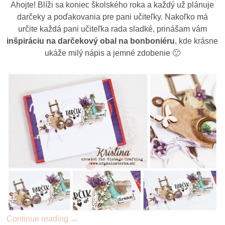
Ahojte! Blíži sa koniec školského roka a každý už plánuje
darčeky a poďakovania pre pani učiteľky. Nakoľko má
určite každá pani učiteľka rada sladké, prinášam vám
inšpiráciu na darčekový obal na bonboniéru
, kde krásne
ukáže milý nápis a jemné zdobenie 🙂
Continue reading
→