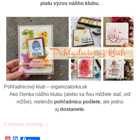
piatu výzvu nášho klubu.
Pohľadnicový klub – organizatorka.sk
Ako členka nášho klubu (alebo sa ňou môžete stať, viď
nižšie), nielenže
pohľadnicu pošlete
, ale jednu
aj
dostanete.
Continue reading
→
Pinterest
Facebook