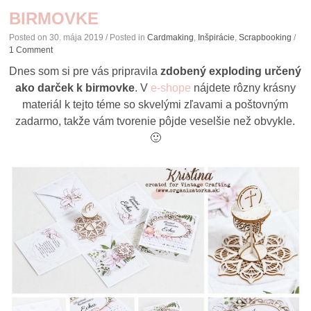
BIRMOVKE
Posted on
30. mája 2019
/ Posted in
Cardmaking
,
Inšpirácie
,
Scrapbooking
/
1 Comment
Dnes som si pre vás pripravila
zdobený exploding určený
ako darček k birmovke
. V
e-shope
nájdete rôzny krásny
materiál k tejto téme so skvelými zľavami a poštovným
zadarmo, takže vám tvorenie pôjde veselšie než obvykle.
🙂