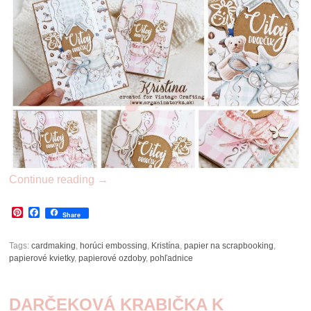
Continue reading
→
Pinterest
Facebook
Share
Tags:
cardmaking
,
horúci embossing
,
Kristína
,
papier na scrapbooking
,
papierové kvietky
,
papierové ozdoby
,
pohľadnice
DARČEKOVÁ KRABIČKA K