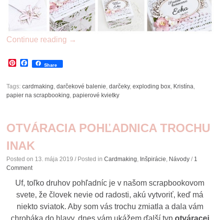
Continue reading
→
Pinterest
Facebook
Share
Tags:
cardmaking
,
darčekové balenie
,
darčeky
,
exploding box
,
Kristína
,
papier na scrapbooking
,
papierové kvietky
OTVÁRACIA POHĽADNICA TROCHU
INAK
Posted on
13. mája 2019
/ Posted in
Cardmaking
,
Inšpirácie
,
Návody
/
1
Comment
Uf, toľko druhov pohľadníc je v našom scrapbookovom
svete, že človek nevie od radosti, akú vytvoriť, keď má
niekto sviatok. Aby som vás trochu zmiatla a dala vám
chrobáka do hlavy, dnes vám ukážem ďalší typ
otváracej