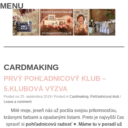
MENU
SKIP
TO
CARDMAKING
CONTENT
PRVÝ POHĽADNICOVÝ KLUB –
5.KLUBOVÁ VÝZVA
Posted on
25. septembra 2019
/ Posted in
Cardmaking
,
Pohľadnicový klub
/
Leave a comment
Milé moje, jeseň nás už poctila svojou prítomnosťou,
krásnymi farbami a opadanými listami. Preto je najvyšší čas
spraviť si
pohľadnicovú radosť ♥. Máme tu v poradí už