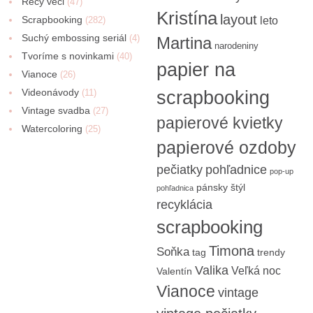
Recy veci
(47)
Kristína
layout
Scrapbooking
(282)
leto
Suchý embossing seriál
(4)
Martina
narodeniny
Tvoríme s novinkami
(40)
papier na
Vianoce
(26)
Videonávody
scrapbooking
(11)
Vintage svadba
(27)
papierové kvietky
Watercoloring
(25)
papierové ozdoby
pečiatky
pohľadnice
pop-up
pánsky štýl
pohľadnica
recyklácia
scrapbooking
Timona
Soňka
tag
trendy
Valika
Veľká noc
Valentín
Vianoce
vintage