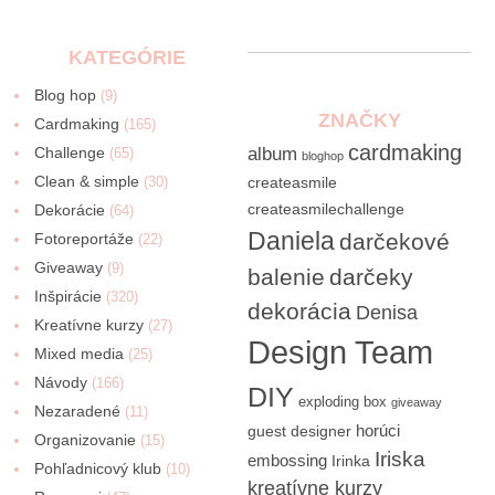
KATEGÓRIE
Blog hop
(9)
ZNAČKY
Cardmaking
(165)
cardmaking
Challenge
album
(65)
bloghop
Clean & simple
(30)
createasmile
createasmilechallenge
Dekorácie
(64)
Daniela
darčekové
Fotoreportáže
(22)
Giveaway
(9)
balenie
darčeky
Inšpirácie
(320)
dekorácia
Denisa
Kreatívne kurzy
(27)
Design Team
Mixed media
(25)
Návody
(166)
DIY
exploding box
giveaway
Nezaradené
(11)
horúci
guest designer
Organizovanie
(15)
Iriska
embossing
Irinka
Pohľadnicový klub
(10)
kreatívne kurzy