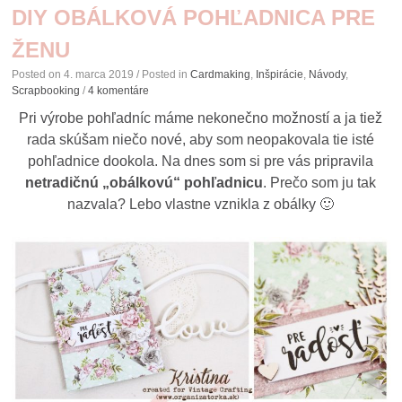
DIY OBÁLKOVÁ POHĽADNICA PRE
ŽENU
Posted on
4. marca 2019
/ Posted in
Cardmaking
,
Inšpirácie
,
Návody
,
Scrapbooking
/
4 komentáre
Pri výrobe pohľadníc máme nekonečno možností a ja tiež
rada skúšam niečo nové, aby som neopakovala tie isté
pohľadnice dookola. Na dnes som si pre vás pripravila
netradičnú „obálkovú“ pohľadnicu
. Prečo som ju tak
nazvala? Lebo vlastne vznikla z obálky 🙂