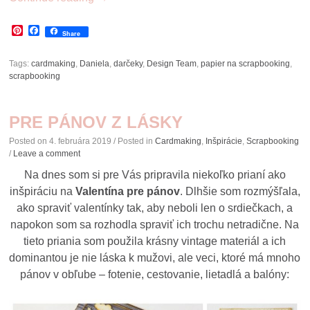
Pinterest
Facebook
Share
Tags:
cardmaking
,
Daniela
,
darčeky
,
Design Team
,
papier na scrapbooking
,
scrapbooking
PRE PÁNOV Z LÁSKY
Posted on
4. februára 2019
/ Posted in
Cardmaking
,
Inšpirácie
,
Scrapbooking
/
Leave a comment
Na dnes som si pre Vás pripravila niekoľko prianí ako
inšpiráciu na
Valentína pre pánov
. Dlhšie som rozmýšľala,
ako spraviť valentínky tak, aby neboli len o srdiečkach, a
napokon som sa rozhodla spraviť ich trochu netradične. Na
tieto priania som použila krásny vintage materiál a ich
dominantou je nie láska k mužovi, ale veci, ktoré má mnoho
pánov v obľube – fotenie, cestovanie, lietadlá a balóny: