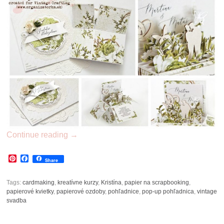
Continue reading
→
Pinterest
Facebook
Share
Tags:
cardmaking
,
kreatívne kurzy
,
Kristína
,
papier na scrapbooking
,
papierové kvietky
,
papierové ozdoby
,
pohľadnice
,
pop-up pohľadnica
,
vintage
svadba