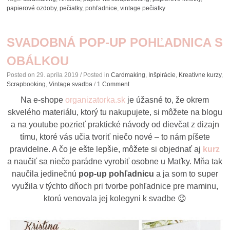
papierové ozdoby
,
pečiatky
,
pohľadnice
,
vintage pečiatky
SVADOBNÁ POP-UP POHĽADNICA S
OBÁLKOU
Posted on
29. apríla 2019
/ Posted in
Cardmaking
,
Inšpirácie
,
Kreatívne kurzy
,
Scrapbooking
,
Vintage svadba
/
1 Comment
Na e-shope
organizatorka.sk
je úžasné to, že okrem
skvelého materiálu, ktorý tu nakupujete, si môžete na blogu
a na youtube pozrieť praktické návody od dievčat z dizajn
tímu, ktoré vás učia tvoriť niečo nové – to nám píšete
pravidelne. A čo je ešte lepšie, môžete si objednať aj
kurz
a naučiť sa niečo parádne vyrobiť osobne u Maťky. Mňa tak
naučila jedinečnú
pop-up pohľadnicu
a ja som to super
využila v týchto dňoch pri tvorbe pohľadnice pre maminu,
ktorú venovala jej kolegyni k svadbe 😉