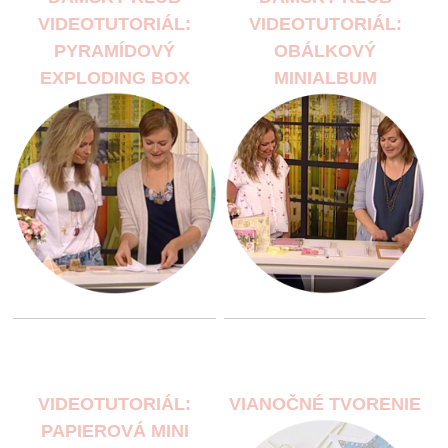
VIDEOTUTORIÁL:
VIDEOTUTORIÁL:
PYRAMÍDOVÝ
OBÁLKOVÝ
EXPLODING BOX
MINIALBUM
VIDEOTUTORIÁL:
VIANOČNÉ TVORENIE
PAPIEROVÁ MINI