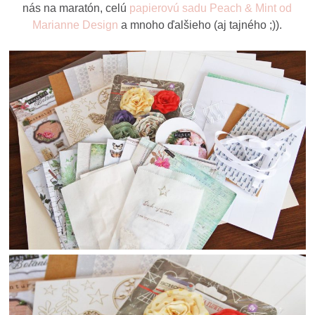
nás na maratón, celú
papierovú sadu Peach & Mint od
Marianne Design
a mnoho ďalšieho (aj tajného ;)).