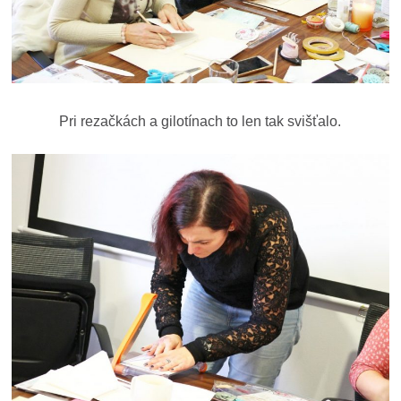
Pri rezačkách a gilotínach to len tak svišťalo.