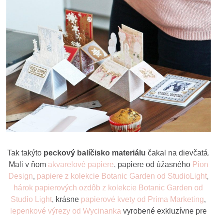
Tak takýto
peckový balíčisko materiálu
čakal na dievčatá.
Mali v ňom
akvarelové papiere
, papiere od úžasného
Pion
Design
,
papiere z kolekcie Botanic Garden od StudioLight
,
hárok papierových ozdôb z kolekcie Botanic Garden od
Studio Light
, krásne
papierové kvety od Prima Marketing
,
lepenkové výrezy od Wycinanka
vyrobené exkluzívne pre