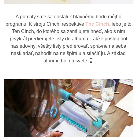
A pomaly sme sa dostali k hlavnému bodu môjho
programu. K stroju Cinch, respektíve
The Cinch
, lebo je to
Ten Cinch, do ktorého sa zamilujete hneď, ako s ním
prvýkrát predierujete listy do albumu. Takže postup bol
nasledovný: všetky listy predierovať, správne na seba
naskladať, nahodiť na ne špirálu a stlačiť ju. A základ
albumu bol na svete 🙂