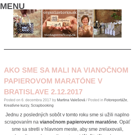
MENU
SKIP
TO
AKO SME SA MALI NA VIANOČNOM
CONTENT
PAPIEROVOM MARATÓNE V
BRATISLAVE 2.12.2017
Posted on
6. decembra 2017
by
Martina Valešová
/ Posted in
Fotoreportáže
,
Kreatívne kurzy
,
Scrapbooking
Jednu z posledných sobôt v tomto roku sme si užili naplno
scrapovaním na
vianočnom papierovom maratóne
. Opäť
sme sa stretli v hlavnom meste, aby sme zrelaxovali,