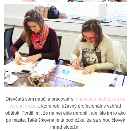
Dievčatá som naučila pracovať s
rýhovacou podložkou na
výrobu obálok
, ktorá robí úžasný profesionálny vzhľad
obálok. Tvrdili mi, že na nej ešte nerobili, ale išlo im to ako
po masle. Taká šikovná je tá podložka, že sa s ňou človek
ihneď stotožní.