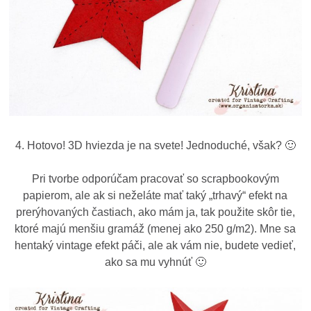
4. Hotovo! 3D hviezda je na svete! Jednoduché, však? 🙂
Pri tvorbe odporúčam pracovať so scrapbookovým
papierom, ale ak si neželáte mať taký „trhavý“ efekt na
prerýhovaných častiach, ako mám ja, tak použite skôr tie,
ktoré majú menšiu gramáž (menej ako 250 g/m2). Mne sa
hentaký vintage efekt páči, ale ak vám nie, budete vedieť,
ako sa mu vyhnúť 🙂