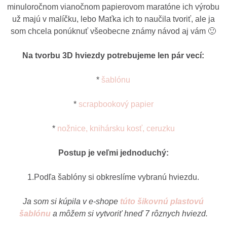
minuloročnom vianočnom papierovom maratóne ich výrobu
už majú v malíčku, lebo Maťka ich to naučila tvoriť, ale ja
som chcela ponúknuť všeobecne známy návod aj vám 🙂
Na tvorbu 3D hviezdy potrebujeme len pár vecí:
*
šablónu
*
scrapbookový papier
*
nožnice, knihársku kosť, ceruzku
Postup je veľmi jednoduchý:
1.Podľa šablóny si obkreslíme vybranú hviezdu.
Ja som si kúpila v e-shope
túto šikovnú plastovú
šablónu
a môžem si vytvoriť hneď 7 rôznych hviezd.