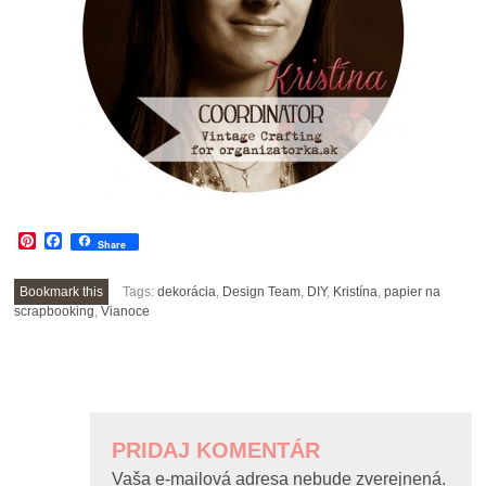
Pinterest
Facebook
Share
Bookmark this
Tags:
dekorácia
,
Design Team
,
DIY
,
Kristína
,
papier na
scrapbooking
,
Vianoce
POST
NAVIGATION
PRIDAJ KOMENTÁR
Vaša e-mailová adresa nebude zverejnená.