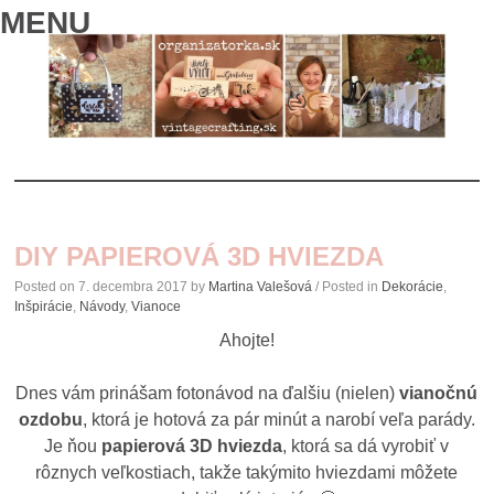
MENU
SKIP
TO
DIY PAPIEROVÁ 3D HVIEZDA
CONTENT
Posted on
7. decembra 2017
by
Martina Valešová
/ Posted in
Dekorácie
,
Inšpirácie
,
Návody
,
Vianoce
Ahojte!
Dnes vám prinášam fotonávod na ďalšiu (nielen)
vianočnú
ozdobu
, ktorá je hotová za pár minút a narobí veľa parády.
Je ňou
papierová 3D hviezda
, ktorá sa dá vyrobiť v
rôznych veľkostiach, takže takýmito hviezdami môžete