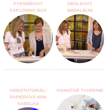
PYRAMÍDOVÝ
OBÁLKOVÝ
EXPLODING BOX
MINIALBUM
VIDEOTUTORIÁL:
VIANOČNÉ TVORENIE
PAPIEROVÁ MINI
KABELKA