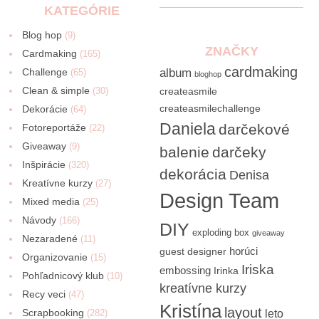
KATEGÓRIE
Blog hop
(9)
ZNAČKY
Cardmaking
(165)
cardmaking
Challenge
album
(65)
bloghop
Clean & simple
(30)
createasmile
createasmilechallenge
Dekorácie
(64)
Daniela
darčekové
Fotoreportáže
(22)
Giveaway
(9)
balenie
darčeky
Inšpirácie
(320)
dekorácia
Denisa
Kreatívne kurzy
(27)
Design Team
Mixed media
(25)
Návody
(166)
DIY
exploding box
giveaway
Nezaradené
(11)
horúci
guest designer
Organizovanie
(15)
Iriska
embossing
Irinka
Pohľadnicový klub
(10)
kreatívne kurzy
Recy veci
(47)
Kristína
layout
Scrapbooking
(282)
leto