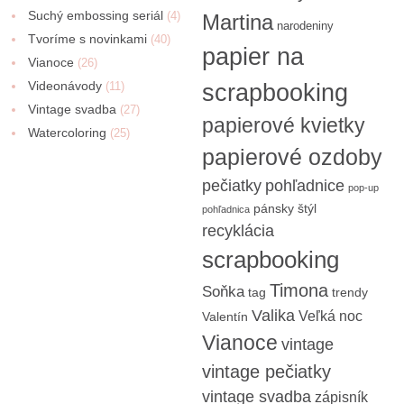
Suchý embossing seriál
(4)
Martina
narodeniny
Tvoríme s novinkami
(40)
papier na
Vianoce
(26)
Videonávody
scrapbooking
(11)
Vintage svadba
(27)
papierové kvietky
Watercoloring
(25)
papierové ozdoby
pečiatky
pohľadnice
pop-up
pánsky štýl
pohľadnica
recyklácia
scrapbooking
Timona
Soňka
tag
trendy
Valika
Veľká noc
Valentín
Vianoce
vintage
vintage pečiatky
vintage svadba
zápisník