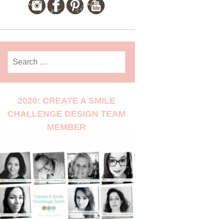
Search
for:
2020: CREATE A SMILE
CHALLENGE DESIGN TEAM
MEMBER