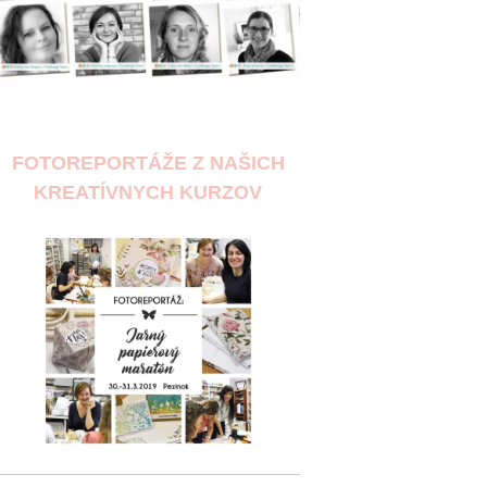
FOTOREPORTÁŽE Z NAŠICH
KREATÍVNYCH KURZOV