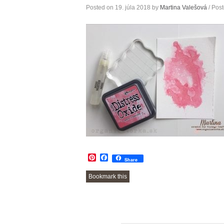
Posted on
19. júla 2018
by
Martina Valešová
/ Post
Pinterest
Facebook
Share
Bookmark this
POST