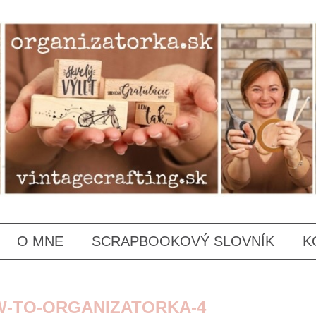
SKIP
O MNE
SCRAPBOOKOVÝ SLOVNÍK
K
TO
CONTENT
W-TO-ORGANIZATORKA-4