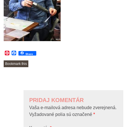
Pinterest
Facebook
Share
Bookmark this
POST
NAVIGATION
PRIDAJ KOMENTÁR
Vaša e-mailová adresa nebude zverejnená.
Vyžadované polia sú označené
*