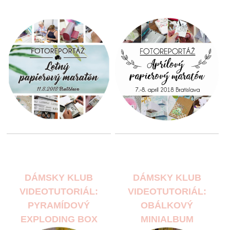
DÁMSKY KLUB
DÁMSKY KLUB
VIDEOTUTORIÁL:
VIDEOTUTORIÁL:
PYRAMÍDOVÝ
OBÁLKOVÝ
EXPLODING BOX
MINIALBUM