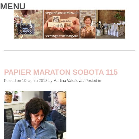
MENU
SKIP
TO
PAPIER MARATON SOBOTA 115
CONTENT
Posted on
10. apríla 2018
by
Martina Valešová
/ Posted in