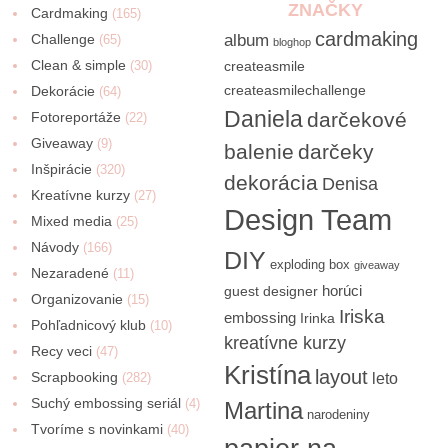
ZNAČKY
Cardmaking
(165)
cardmaking
Challenge
album
(65)
bloghop
Clean & simple
(30)
createasmile
createasmilechallenge
Dekorácie
(64)
Daniela
darčekové
Fotoreportáže
(22)
Giveaway
(9)
balenie
darčeky
Inšpirácie
(320)
dekorácia
Denisa
Kreatívne kurzy
(27)
Design Team
Mixed media
(25)
Návody
(166)
DIY
exploding box
giveaway
Nezaradené
(11)
horúci
guest designer
Organizovanie
(15)
Iriska
embossing
Irinka
Pohľadnicový klub
(10)
kreatívne kurzy
Recy veci
(47)
Kristína
layout
Scrapbooking
(282)
leto
Suchý embossing seriál
(4)
Martina
narodeniny
Tvoríme s novinkami
(40)