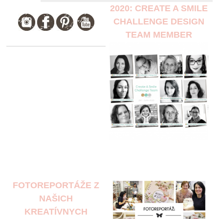
2020: CREATE A SMILE
CHALLENGE DESIGN
TEAM MEMBER
FOTOREPORTÁŽE Z
NAŠICH
KREATÍVNYCH