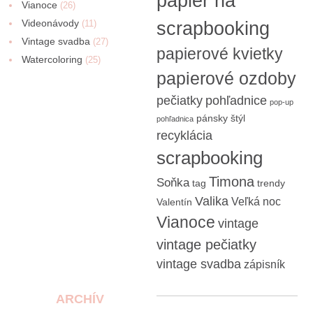
papier na
Vianoce
(26)
Videonávody
scrapbooking
(11)
Vintage svadba
(27)
papierové kvietky
Watercoloring
(25)
papierové ozdoby
pečiatky
pohľadnice
pop-up
pánsky štýl
pohľadnica
recyklácia
scrapbooking
Timona
Soňka
tag
trendy
Valika
Veľká noc
Valentín
Vianoce
vintage
vintage pečiatky
vintage svadba
zápisník
ARCHÍV