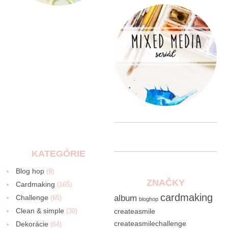
KATEGÓRIE
Blog hop
(9)
ZNAČKY
Cardmaking
(165)
cardmaking
Challenge
album
(65)
bloghop
Clean & simple
(30)
createasmile
createasmilechallenge
Dekorácie
(64)