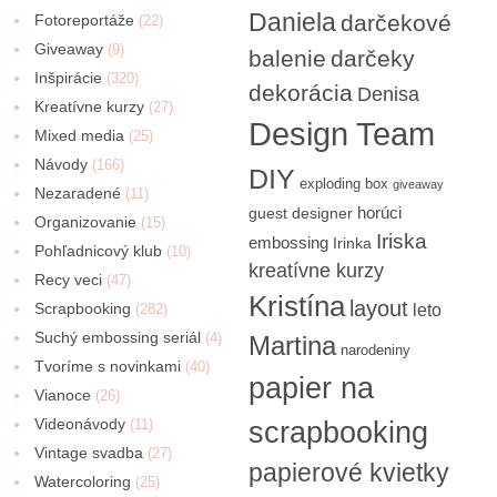
Daniela
darčekové
Fotoreportáže
(22)
Giveaway
(9)
balenie
darčeky
Inšpirácie
(320)
dekorácia
Denisa
Kreatívne kurzy
(27)
Design Team
Mixed media
(25)
Návody
(166)
DIY
exploding box
giveaway
Nezaradené
(11)
horúci
guest designer
Organizovanie
(15)
Iriska
embossing
Irinka
Pohľadnicový klub
(10)
kreatívne kurzy
Recy veci
(47)
Kristína
layout
Scrapbooking
(282)
leto
Suchý embossing seriál
(4)
Martina
narodeniny
Tvoríme s novinkami
(40)
papier na
Vianoce
(26)
Videonávody
scrapbooking
(11)
Vintage svadba
(27)
papierové kvietky
Watercoloring
(25)