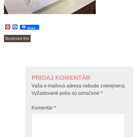
Pinterest
Facebook
Share
Bookmark this
POST
NAVIGATION
PRIDAJ KOMENTÁR
Vaša e-mailová adresa nebude zverejnená.
Vyžadované polia sú označené
*
Komentár
*