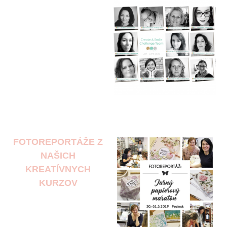
FOTOREPORTÁŽE Z
NAŠICH
KREATÍVNYCH
KURZOV