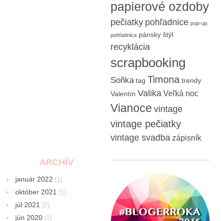
papierové ozdoby
pečiatky
pohľadnice
pop-up
pánsky štýl
pohľadnica
recyklácia
scrapbooking
Timona
Soňka
tag
trendy
Valika
Veľká noc
Valentín
Vianoce
vintage
vintage pečiatky
vintage svadba
zápisník
ARCHÍV
január 2022
(1)
október 2021
(1)
júl 2021
(2)
jún 2020
(1)