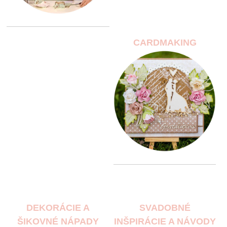
CARDMAKING
DEKORÁCIE A
SVADOBNÉ
ŠIKOVNÉ NÁPADY
INŠPIRÁCIE A NÁVODY