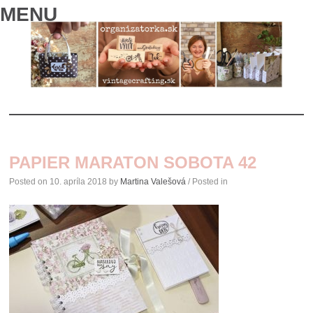
MENU
SKIP
TO
PAPIER MARATON SOBOTA 42
CONTENT
Posted on
10. apríla 2018
by
Martina Valešová
/ Posted in