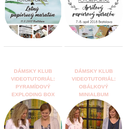
DÁMSKY KLUB
DÁMSKY KLUB
VIDEOTUTORIÁL:
VIDEOTUTORIÁL:
PYRAMÍDOVÝ
OBÁLKOVÝ
EXPLODING BOX
MINIALBUM