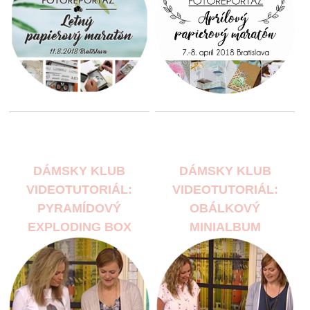
DÁMSKY KLUB
DÁMSKY KLUB
VIDEOTUTORIÁL:
VIDEOTUTORIÁL:
PYRAMÍDOVÝ
OBÁLKOVÝ
EXPLODING BOX
MINIALBUM