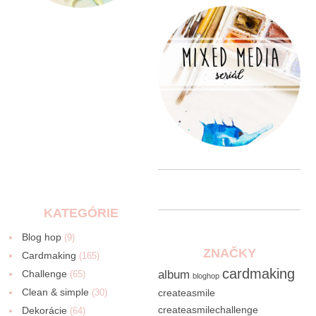
KATEGÓRIE
Blog hop
(9)
ZNAČKY
Cardmaking
(165)
cardmaking
Challenge
album
(65)
bloghop
Clean & simple
(30)
createasmile
createasmilechallenge
Dekorácie
(64)