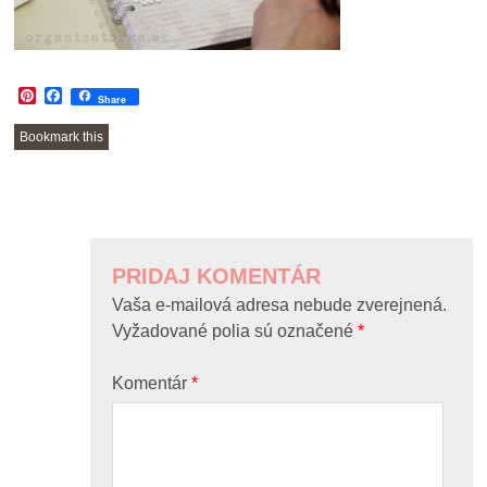
Pinterest
Facebook
Share
Bookmark this
POST
NAVIGATION
PRIDAJ KOMENTÁR
Vaša e-mailová adresa nebude zverejnená.
Vyžadované polia sú označené
*
Komentár
*