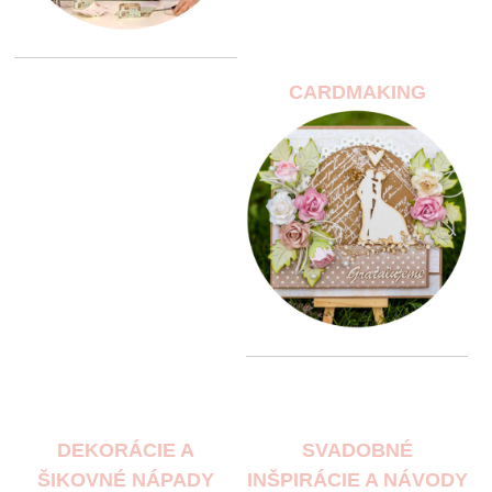
CARDMAKING
DEKORÁCIE A
SVADOBNÉ
ŠIKOVNÉ NÁPADY
INŠPIRÁCIE A NÁVODY