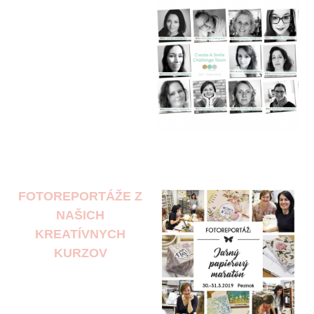
FOTOREPORTÁŽE Z
NAŠICH
KREATÍVNYCH
KURZOV