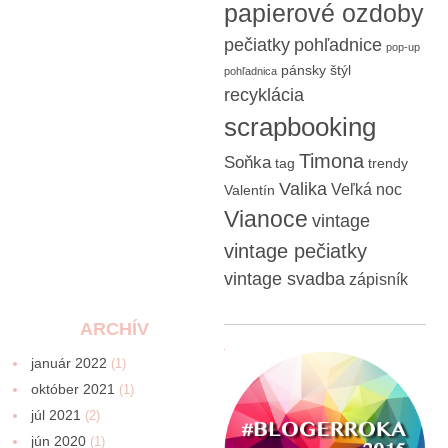
papierové ozdoby
pečiatky
pohľadnice
pop-up
pánsky štýl
pohľadnica
recyklácia
scrapbooking
Timona
Soňka
tag
trendy
Valika
Veľká noc
Valentín
Vianoce
vintage
vintage pečiatky
vintage svadba
zápisník
ARCHÍV
január 2022
(1)
október 2021
(1)
júl 2021
(2)
jún 2020
(1)