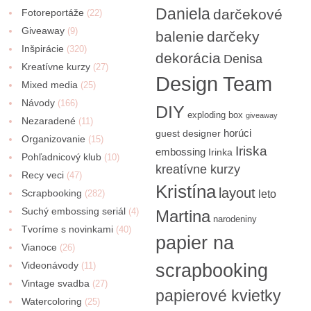
Daniela
darčekové
Fotoreportáže
(22)
Giveaway
(9)
balenie
darčeky
Inšpirácie
(320)
dekorácia
Denisa
Kreatívne kurzy
(27)
Design Team
Mixed media
(25)
Návody
(166)
DIY
exploding box
giveaway
Nezaradené
(11)
horúci
guest designer
Organizovanie
(15)
Iriska
embossing
Irinka
Pohľadnicový klub
(10)
kreatívne kurzy
Recy veci
(47)
Kristína
layout
Scrapbooking
(282)
leto
Suchý embossing seriál
(4)
Martina
narodeniny
Tvoríme s novinkami
(40)
papier na
Vianoce
(26)
Videonávody
scrapbooking
(11)
Vintage svadba
(27)
papierové kvietky
Watercoloring
(25)