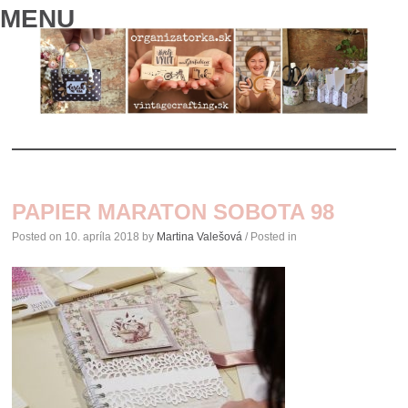
MENU
SKIP
TO
PAPIER MARATON SOBOTA 98
CONTENT
Posted on
10. apríla 2018
by
Martina Valešová
/ Posted in