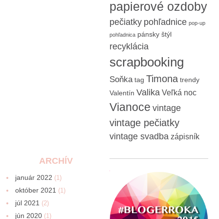
papierové ozdoby
pečiatky
pohľadnice
pop-up
pánsky štýl
pohľadnica
recyklácia
scrapbooking
Timona
Soňka
tag
trendy
Valika
Veľká noc
Valentín
Vianoce
vintage
vintage pečiatky
vintage svadba
zápisník
ARCHÍV
január 2022
(1)
október 2021
(1)
júl 2021
(2)
jún 2020
(1)