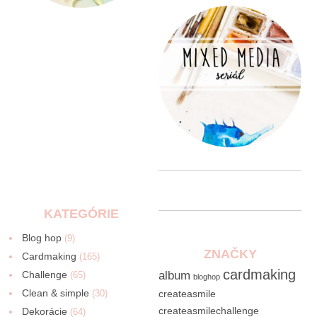
KATEGÓRIE
Blog hop
(9)
ZNAČKY
Cardmaking
(165)
cardmaking
Challenge
album
(65)
bloghop
Clean & simple
(30)
createasmile
createasmilechallenge
Dekorácie
(64)