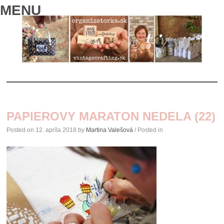
MENU
SKIP
TO
PAPIEROVY MARATON NEDELA (22)
CONTENT
Posted on
12. apríla 2018
by
Martina Valešová
/ Posted in