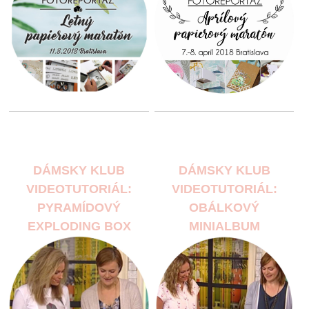
DÁMSKY KLUB
DÁMSKY KLUB
VIDEOTUTORIÁL:
VIDEOTUTORIÁL:
PYRAMÍDOVÝ
OBÁLKOVÝ
EXPLODING BOX
MINIALBUM