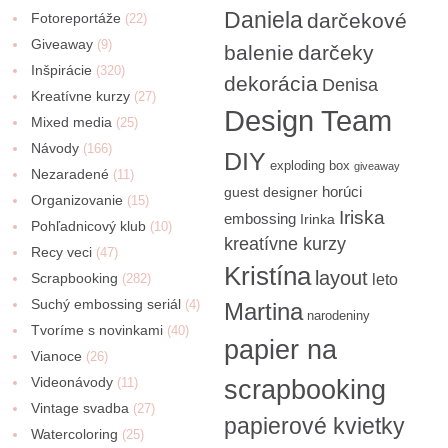
Daniela
darčekové
Fotoreportáže
(22)
Giveaway
(9)
balenie
darčeky
Inšpirácie
(320)
dekorácia
Denisa
Kreatívne kurzy
(27)
Design Team
Mixed media
(25)
Návody
(166)
DIY
exploding box
giveaway
Nezaradené
(11)
horúci
guest designer
Organizovanie
(15)
Iriska
embossing
Irinka
Pohľadnicový klub
(10)
kreatívne kurzy
Recy veci
(47)
Kristína
layout
Scrapbooking
(282)
leto
Suchý embossing seriál
(4)
Martina
narodeniny
Tvoríme s novinkami
(40)
papier na
Vianoce
(26)
Videonávody
scrapbooking
(11)
Vintage svadba
(27)
papierové kvietky
Watercoloring
(25)