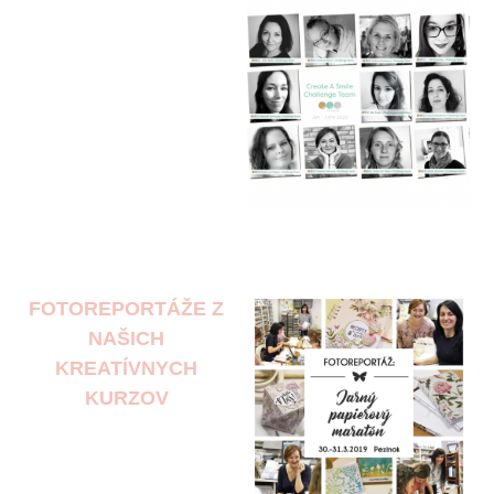
FOTOREPORTÁŽE Z
NAŠICH
KREATÍVNYCH
KURZOV