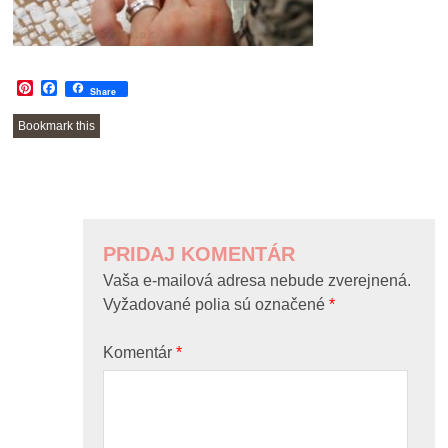
Pinterest
Facebook
Share
Bookmark this
POST
NAVIGATION
PRIDAJ KOMENTÁR
Vaša e-mailová adresa nebude zverejnená.
Vyžadované polia sú označené
*
Komentár
*