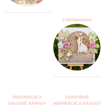
CARDMAKING
DEKORÁCIE A
SVADOBNÉ
ŠIKOVNÉ NÁPADY
INŠPIRÁCIE A NÁVODY