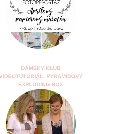
DÁMSKY KLUB
VIDEOTUTORIÁL: PYRAMÍDOVÝ
EXPLODING BOX