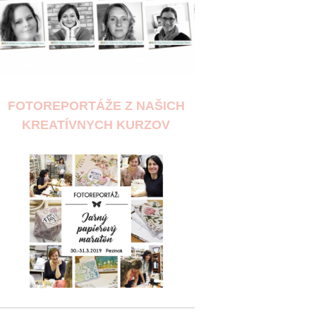
FOTOREPORTÁŽE Z NAŠICH
KREATÍVNYCH KURZOV