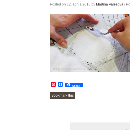
Posted on
12. apríla 2018
by
Martina Valešová
/ Po
Pinterest
Facebook
Share
Bookmark this
POST
NAVIGATION