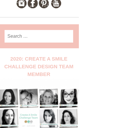
Search
for:
2020: CREATE A SMILE
CHALLENGE DESIGN TEAM
MEMBER