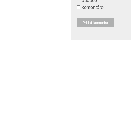
budúce
komentáre.