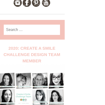
Search
for:
2020: CREATE A SMILE
CHALLENGE DESIGN TEAM
MEMBER