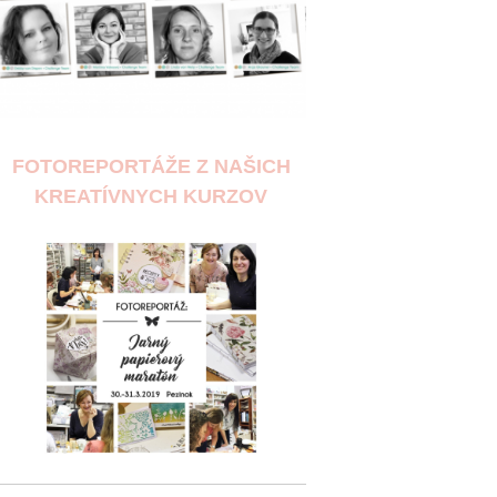
FOTOREPORTÁŽE Z NAŠICH
KREATÍVNYCH KURZOV