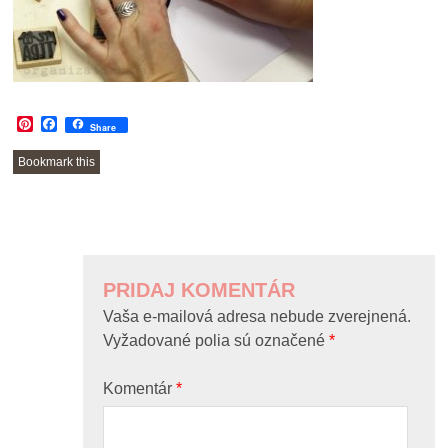
Pinterest
Facebook
Share
Bookmark this
POST
NAVIGATION
PRIDAJ KOMENTÁR
Vaša e-mailová adresa nebude zverejnená.
Vyžadované polia sú označené
*
Komentár
*