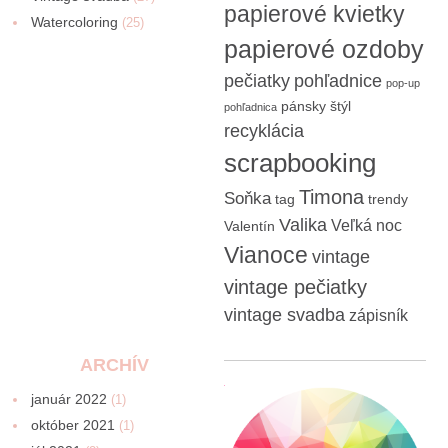
papierové kvietky
Watercoloring
(25)
papierové ozdoby
pečiatky
pohľadnice
pop-up
pánsky štýl
pohľadnica
recyklácia
scrapbooking
Timona
Soňka
tag
trendy
Valika
Veľká noc
Valentín
Vianoce
vintage
vintage pečiatky
vintage svadba
zápisník
ARCHÍV
január 2022
(1)
október 2021
(1)