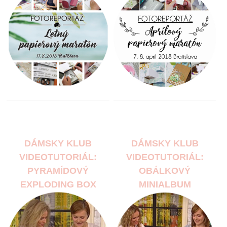
DÁMSKY KLUB
DÁMSKY KLUB
VIDEOTUTORIÁL:
VIDEOTUTORIÁL:
PYRAMÍDOVÝ
OBÁLKOVÝ
EXPLODING BOX
MINIALBUM