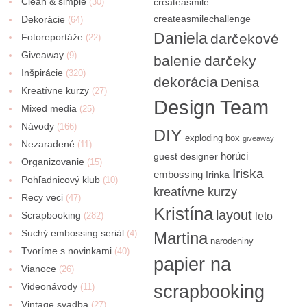
Clean & simple
(30)
createasmile
createasmilechallenge
Dekorácie
(64)
Daniela
darčekové
Fotoreportáže
(22)
Giveaway
(9)
balenie
darčeky
Inšpirácie
(320)
dekorácia
Denisa
Kreatívne kurzy
(27)
Design Team
Mixed media
(25)
Návody
(166)
DIY
exploding box
giveaway
Nezaradené
(11)
horúci
guest designer
Organizovanie
(15)
Iriska
embossing
Irinka
Pohľadnicový klub
(10)
kreatívne kurzy
Recy veci
(47)
Kristína
layout
Scrapbooking
(282)
leto
Suchý embossing seriál
(4)
Martina
narodeniny
Tvoríme s novinkami
(40)
papier na
Vianoce
(26)
Videonávody
scrapbooking
(11)
Vintage svadba
(27)