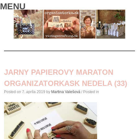
MENU
SKIP
TO
JARNY PAPIEROVY MARATON
CONTENT
ORGANIZATORKASK NEDELA (33)
Posted on
7. apríla 2019
by
Martina Valešová
/ Posted in