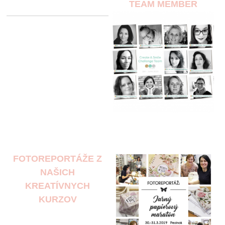
TEAM MEMBER
FOTOREPORTÁŽE Z
NAŠICH
KREATÍVNYCH
KURZOV