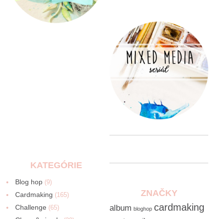
KATEGÓRIE
Blog hop
(9)
ZNAČKY
Cardmaking
(165)
cardmaking
Challenge
album
(65)
bloghop