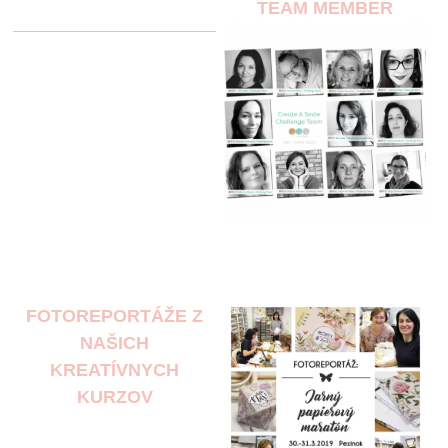
TEAM MEMBER
FOTOREPORTÁŽE Z
NAŠICH
KREATÍVNYCH
KURZOV