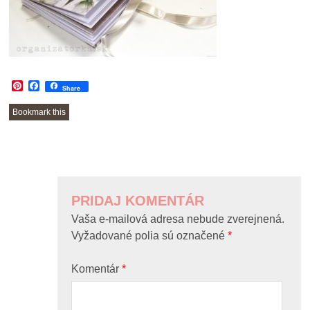
Pinterest
Facebook
Share
Bookmark this
POST
NAVIGATION
PRIDAJ KOMENTÁR
Vaša e-mailová adresa nebude zverejnená.
Vyžadované polia sú označené
*
Komentár
*