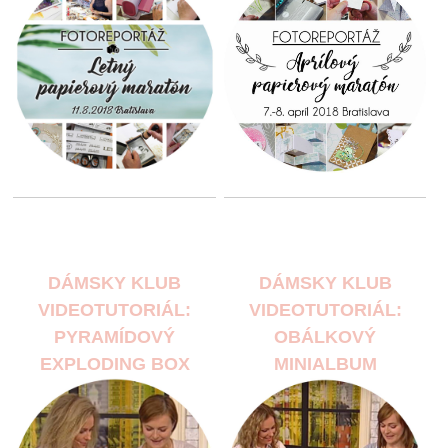
DÁMSKY KLUB
DÁMSKY KLUB
VIDEOTUTORIÁL:
VIDEOTUTORIÁL:
PYRAMÍDOVÝ
OBÁLKOVÝ
EXPLODING BOX
MINIALBUM