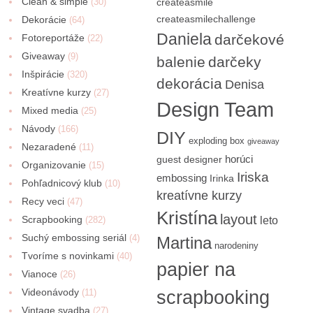
Clean & simple
(30)
createasmile
createasmilechallenge
Dekorácie
(64)
Daniela
darčekové
Fotoreportáže
(22)
Giveaway
(9)
balenie
darčeky
Inšpirácie
(320)
dekorácia
Denisa
Kreatívne kurzy
(27)
Design Team
Mixed media
(25)
Návody
(166)
DIY
exploding box
giveaway
Nezaradené
(11)
horúci
guest designer
Organizovanie
(15)
Iriska
embossing
Irinka
Pohľadnicový klub
(10)
kreatívne kurzy
Recy veci
(47)
Kristína
layout
Scrapbooking
(282)
leto
Suchý embossing seriál
(4)
Martina
narodeniny
Tvoríme s novinkami
(40)
papier na
Vianoce
(26)
Videonávody
scrapbooking
(11)
Vintage svadba
(27)