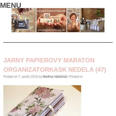
MENU
SKIP
TO
JARNY PAPIEROVY MARATON
CONTENT
ORGANIZATORKASK NEDELA (47)
Posted on
7. apríla 2019
by
Martina Valešová
/ Posted in