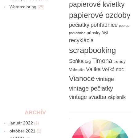
papierové kvietky
Watercoloring
(25)
papierové ozdoby
pečiatky
pohľadnice
pop-up
pánsky štýl
pohľadnica
recyklácia
scrapbooking
Timona
Soňka
tag
trendy
Valika
Veľká noc
Valentín
Vianoce
vintage
vintage pečiatky
vintage svadba
zápisník
ARCHÍV
január 2022
(1)
október 2021
(1)