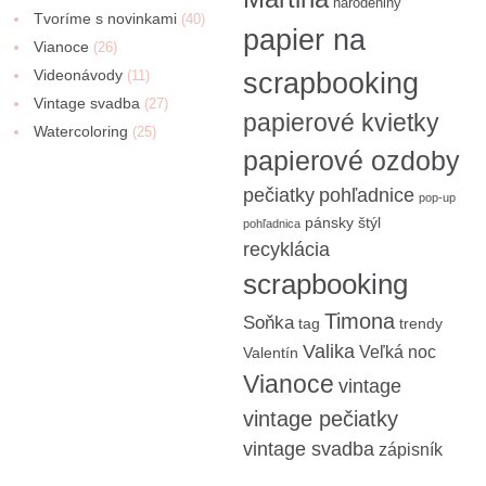
narodeniny
Tvoríme s novinkami
(40)
papier na
Vianoce
(26)
Videonávody
scrapbooking
(11)
Vintage svadba
(27)
papierové kvietky
Watercoloring
(25)
papierové ozdoby
pečiatky
pohľadnice
pop-up
pánsky štýl
pohľadnica
recyklácia
scrapbooking
Timona
Soňka
tag
trendy
Valika
Veľká noc
Valentín
Vianoce
vintage
vintage pečiatky
vintage svadba
zápisník