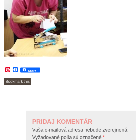
Pinterest
Facebook
Share
Bookmark this
POST
NAVIGATION
PRIDAJ KOMENTÁR
Vaša e-mailová adresa nebude zverejnená.
Vyžadované polia sú označené
*