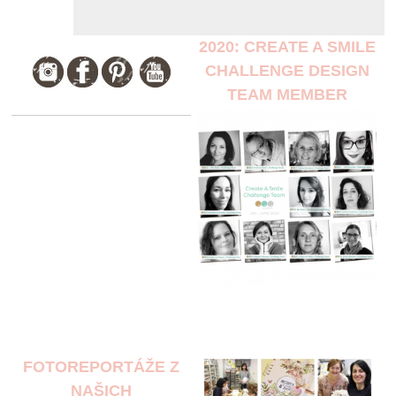
2020: CREATE A SMILE
CHALLENGE DESIGN
TEAM MEMBER
FOTOREPORTÁŽE Z
NAŠICH