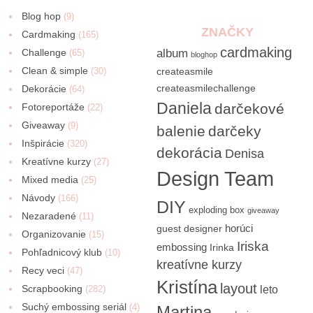
Blog hop
(9)
ZNAČKY
Cardmaking
(165)
cardmaking
Challenge
album
(65)
bloghop
Clean & simple
(30)
createasmile
createasmilechallenge
Dekorácie
(64)
Daniela
darčekové
Fotoreportáže
(22)
Giveaway
(9)
balenie
darčeky
Inšpirácie
(320)
dekorácia
Denisa
Kreatívne kurzy
(27)
Design Team
Mixed media
(25)
Návody
(166)
DIY
exploding box
giveaway
Nezaradené
(11)
horúci
guest designer
Organizovanie
(15)
Iriska
embossing
Irinka
Pohľadnicový klub
(10)
kreatívne kurzy
Recy veci
(47)
Kristína
layout
Scrapbooking
(282)
leto
Suchý embossing seriál
(4)
Martina