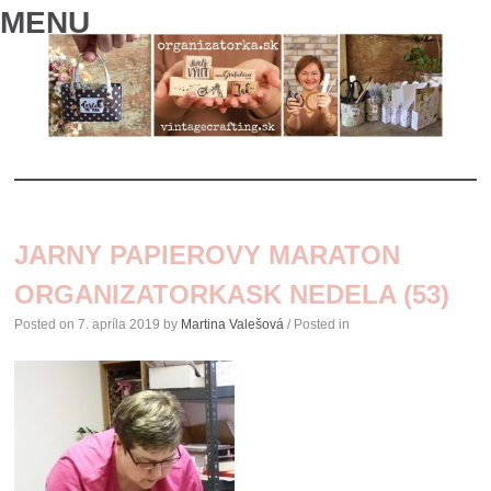
MENU
SKIP
TO
JARNY PAPIEROVY MARATON
CONTENT
ORGANIZATORKASK NEDELA (53)
Posted on
7. apríla 2019
by
Martina Valešová
/ Posted in