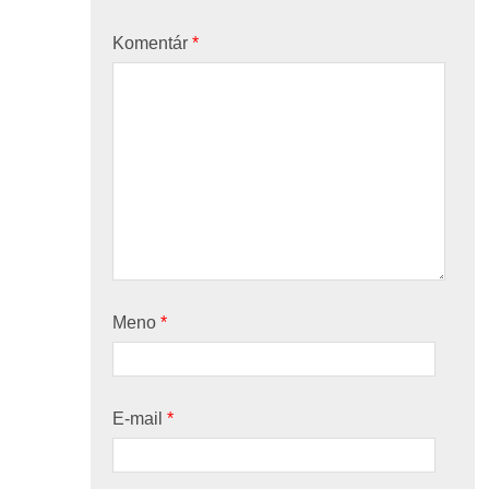
Komentár
*
Meno
*
E-mail
*