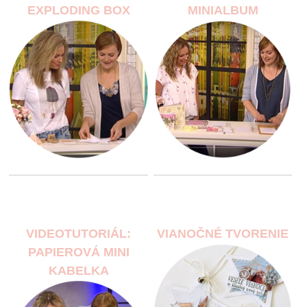
EXPLODING BOX
MINIALBUM
VIDEOTUTORIÁL:
VIANOČNÉ TVORENIE
PAPIEROVÁ MINI
KABELKA