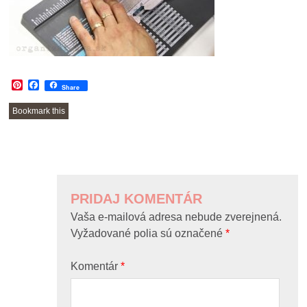
Pinterest
Facebook
Share
Bookmark this
POST
NAVIGATION
PRIDAJ KOMENTÁR
Vaša e-mailová adresa nebude zverejnená.
Vyžadované polia sú označené
*
Komentár
*