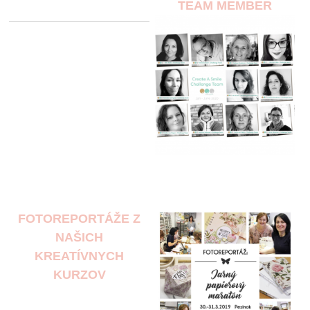
TEAM MEMBER
FOTOREPORTÁŽE Z
NAŠICH
KREATÍVNYCH
KURZOV