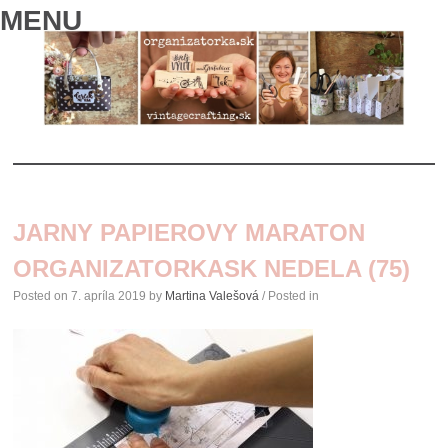
MENU
SKIP
TO
JARNY PAPIEROVY MARATON
CONTENT
ORGANIZATORKASK NEDELA (75)
Posted on
7. apríla 2019
by
Martina Valešová
/ Posted in