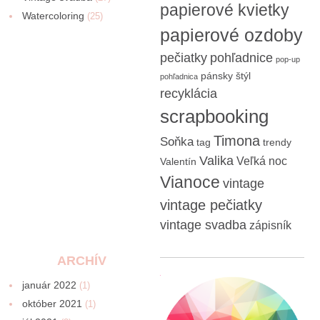
papierové kvietky
Watercoloring
(25)
papierové ozdoby
pečiatky
pohľadnice
pop-up
pánsky štýl
pohľadnica
recyklácia
scrapbooking
Timona
Soňka
tag
trendy
Valika
Veľká noc
Valentín
Vianoce
vintage
vintage pečiatky
vintage svadba
zápisník
ARCHÍV
január 2022
(1)
október 2021
(1)