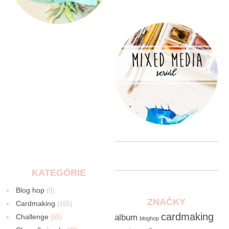
KATEGÓRIE
Blog hop
(9)
ZNAČKY
Cardmaking
(165)
cardmaking
Challenge
album
(65)
bloghop