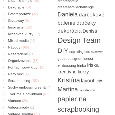
Clean & simple
(30)
createasmile
createasmilechallenge
Dekorácie
(64)
Daniela
darčekové
Fotoreportáže
(22)
Giveaway
(9)
balenie
darčeky
Inšpirácie
(320)
dekorácia
Denisa
Kreatívne kurzy
(27)
Design Team
Mixed media
(25)
Návody
(166)
DIY
exploding box
giveaway
Nezaradené
(11)
horúci
guest designer
Organizovanie
(15)
Iriska
embossing
Irinka
Pohľadnicový klub
(10)
kreatívne kurzy
Recy veci
(47)
Kristína
layout
Scrapbooking
(282)
leto
Suchý embossing seriál
(4)
Martina
narodeniny
Tvoríme s novinkami
(40)
papier na
Vianoce
(26)
Videonávody
scrapbooking
(11)
Vintage svadba
(27)