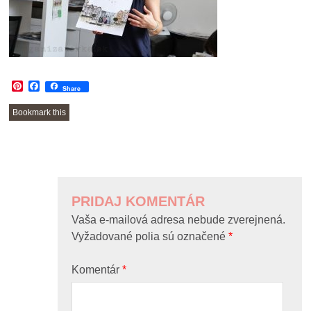
Pinterest
Facebook
Share
Bookmark this
POST
NAVIGATION
PRIDAJ KOMENTÁR
Vaša e-mailová adresa nebude zverejnená.
Vyžadované polia sú označené
*
Komentár
*