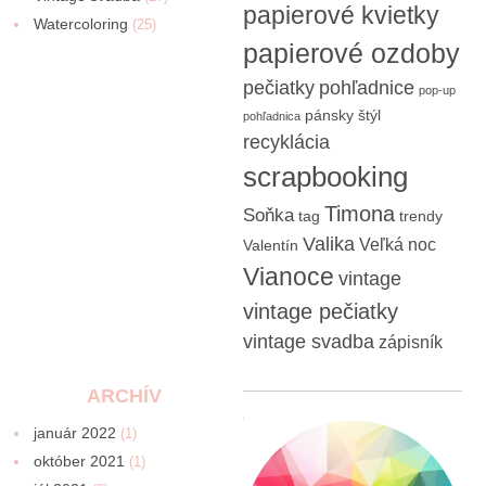
papierové kvietky
Watercoloring
(25)
papierové ozdoby
pečiatky
pohľadnice
pop-up
pánsky štýl
pohľadnica
recyklácia
scrapbooking
Timona
Soňka
tag
trendy
Valika
Veľká noc
Valentín
Vianoce
vintage
vintage pečiatky
vintage svadba
zápisník
ARCHÍV
január 2022
(1)
október 2021
(1)