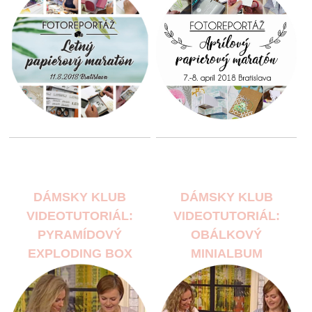
DÁMSKY KLUB
DÁMSKY KLUB
VIDEOTUTORIÁL:
VIDEOTUTORIÁL:
PYRAMÍDOVÝ
OBÁLKOVÝ
EXPLODING BOX
MINIALBUM