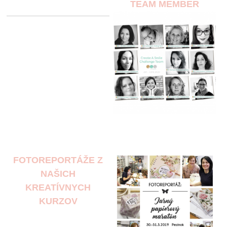
TEAM MEMBER
FOTOREPORTÁŽE Z
NAŠICH
KREATÍVNYCH
KURZOV