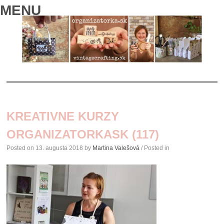
MENU
SKIP
TO
KREATIVNE KURZY
CONTENT
ORGANIZATORKASK (117)
Posted on
13. augusta 2018
by
Martina Valešová
/ Posted in