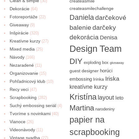
Clean & simple
(30)
createasmile
createasmilechallenge
Dekorácie
(64)
Daniela
darčekové
Fotoreportáže
(22)
Giveaway
(9)
balenie
darčeky
Inšpirácie
(320)
dekorácia
Denisa
Kreatívne kurzy
(27)
Design Team
Mixed media
(25)
Návody
(166)
DIY
exploding box
giveaway
Nezaradené
(11)
horúci
guest designer
Organizovanie
(15)
Iriska
embossing
Irinka
Pohľadnicový klub
(10)
kreatívne kurzy
Recy veci
(47)
Kristína
layout
Scrapbooking
(282)
leto
Suchý embossing seriál
(4)
Martina
narodeniny
Tvoríme s novinkami
(40)
papier na
Vianoce
(26)
Videonávody
scrapbooking
(11)
Vintage svadba
(27)