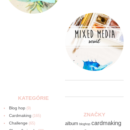
KATEGÓRIE
Blog hop
(9)
ZNAČKY
Cardmaking
(165)
cardmaking
Challenge
album
(65)
bloghop