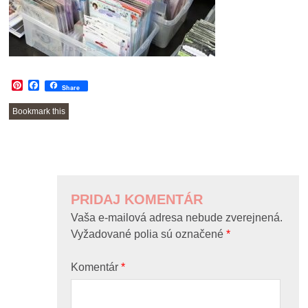
Pinterest
Facebook
Share
Bookmark this
POST
NAVIGATION
PRIDAJ KOMENTÁR
Vaša e-mailová adresa nebude zverejnená.
Vyžadované polia sú označené
*
Komentár
*