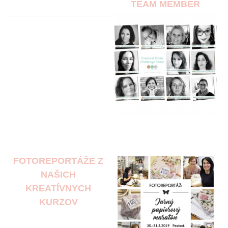
TEAM MEMBER
FOTOREPORTÁŽE Z
NAŠICH
KREATÍVNYCH
KURZOV