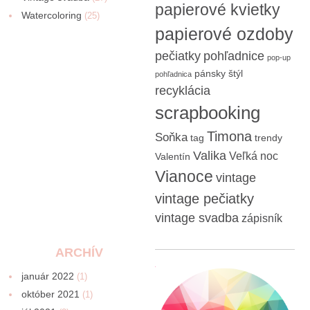
papierové kvietky
Watercoloring
(25)
papierové ozdoby
pečiatky
pohľadnice
pop-up
pánsky štýl
pohľadnica
recyklácia
scrapbooking
Timona
Soňka
tag
trendy
Valika
Veľká noc
Valentín
Vianoce
vintage
vintage pečiatky
vintage svadba
zápisník
ARCHÍV
január 2022
(1)
október 2021
(1)