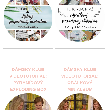
DÁMSKY KLUB
DÁMSKY KLUB
VIDEOTUTORIÁL:
VIDEOTUTORIÁL:
PYRAMÍDOVÝ
OBÁLKOVÝ
EXPLODING BOX
MINIALBUM