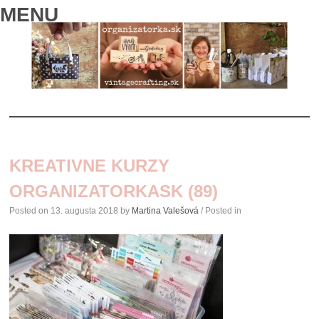
MENU
SKIP
TO
KREATIVNE KURZY
CONTENT
ORGANIZATORKASK (89)
Posted on
13. augusta 2018
by
Martina Valešová
/ Posted in