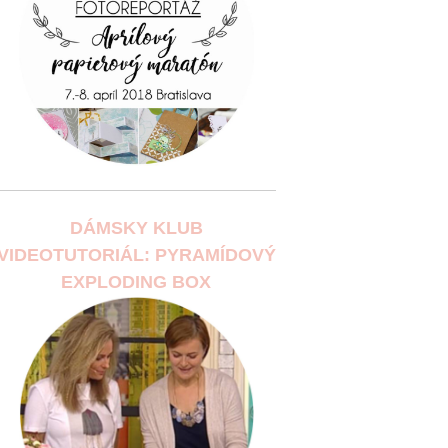
DÁMSKY KLUB
VIDEOTUTORIÁL: PYRAMÍDOVÝ
EXPLODING BOX