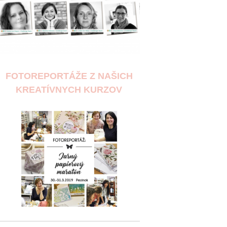
FOTOREPORTÁŽE Z NAŠICH
KREATÍVNYCH KURZOV