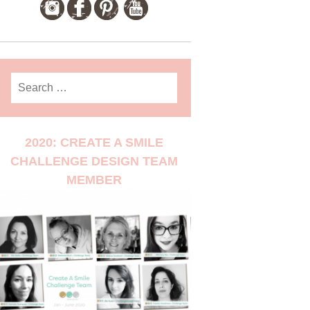
Search
for:
2020: CREATE A SMILE
CHALLENGE DESIGN TEAM
MEMBER