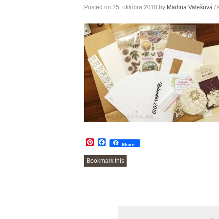
Posted on
25. októbra 2018
by
Martina Valešová
/ 
Pinterest
Facebook
Share
Bookmark this
POST
NAVIGATION