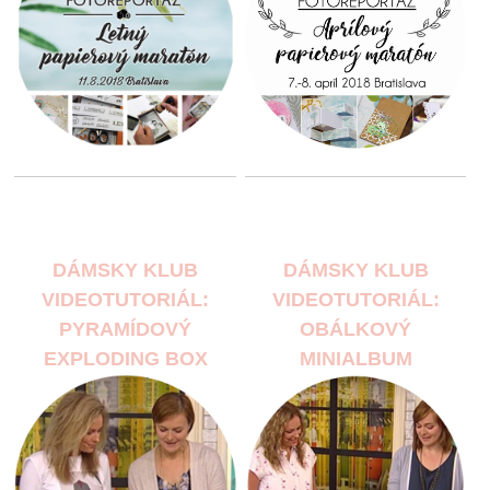
DÁMSKY KLUB
DÁMSKY KLUB
VIDEOTUTORIÁL:
VIDEOTUTORIÁL:
PYRAMÍDOVÝ
OBÁLKOVÝ
EXPLODING BOX
MINIALBUM