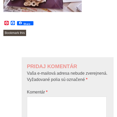
Pinterest
Facebook
Share
Bookmark this
POST
NAVIGATION
PRIDAJ KOMENTÁR
Vaša e-mailová adresa nebude zverejnená.
Vyžadované polia sú označené
*
Komentár
*