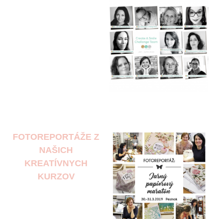
FOTOREPORTÁŽE Z
NAŠICH
KREATÍVNYCH
KURZOV