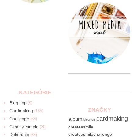
KATEGÓRIE
Blog hop
(9)
ZNAČKY
Cardmaking
(165)
cardmaking
Challenge
album
(65)
bloghop
Clean & simple
(30)
createasmile
createasmilechallenge
Dekorácie
(64)