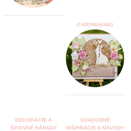
CARDMAKING
DEKORÁCIE A
SVADOBNÉ
ŠIKOVNÉ NÁPADY
INŠPIRÁCIE A NÁVODY