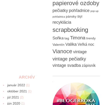
papierové ozdoby
pečiatky
pohľadnice
pop-up
pánsky štýl
pohľadnica
recyklácia
scrapbooking
Timona
Soňka
tag
trendy
Valika
Veľká noc
Valentín
Vianoce
vintage
vintage pečiatky
vintage svadba
zápisník
ARCHÍV
január 2022
(1)
október 2021
(1)
júl 2021
(2)
jún 2020
(1)