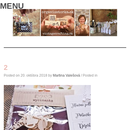
MENU
SKIP
TO
2
CONTENT
Posted on
20. októbra 2018
by
Martina Valešová
/ Posted in