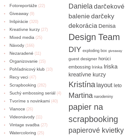
Daniela
darčekové
Fotoreportáže
(22)
Giveaway
(9)
balenie
darčeky
Inšpirácie
(320)
dekorácia
Denisa
Kreatívne kurzy
(27)
Design Team
Mixed media
(25)
Návody
(166)
DIY
exploding box
giveaway
Nezaradené
(11)
horúci
guest designer
Organizovanie
(15)
Iriska
embossing
Irinka
Pohľadnicový klub
(10)
kreatívne kurzy
Recy veci
(47)
Kristína
layout
Scrapbooking
(282)
leto
Suchý embossing seriál
(4)
Martina
narodeniny
Tvoríme s novinkami
(40)
papier na
Vianoce
(26)
Videonávody
scrapbooking
(11)
Vintage svadba
(27)
papierové kvietky
Watercoloring
(25)