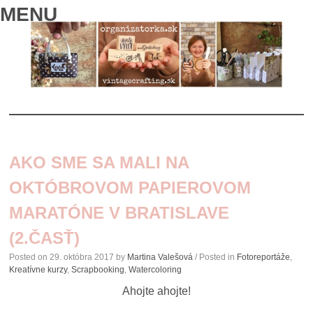
MENU
SKIP
TO
AKO SME SA MALI NA
CONTENT
OKTÓBROVOM PAPIEROVOM
MARATÓNE V BRATISLAVE
(2.ČASŤ)
Posted on
29. októbra 2017
by
Martina Valešová
/ Posted in
Fotoreportáže
,
Kreatívne kurzy
,
Scrapbooking
,
Watercoloring
Ahojte ahojte!