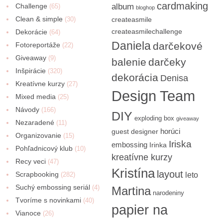
cardmaking
Challenge
album
(65)
bloghop
Clean & simple
(30)
createasmile
createasmilechallenge
Dekorácie
(64)
Daniela
darčekové
Fotoreportáže
(22)
Giveaway
(9)
balenie
darčeky
Inšpirácie
(320)
dekorácia
Denisa
Kreatívne kurzy
(27)
Design Team
Mixed media
(25)
Návody
(166)
DIY
exploding box
giveaway
Nezaradené
(11)
horúci
guest designer
Organizovanie
(15)
Iriska
embossing
Irinka
Pohľadnicový klub
(10)
kreatívne kurzy
Recy veci
(47)
Kristína
layout
Scrapbooking
(282)
leto
Suchý embossing seriál
(4)
Martina
narodeniny
Tvoríme s novinkami
(40)
papier na
Vianoce
(26)