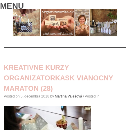
MENU
SKIP
TO
KREATIVNE KURZY
CONTENT
ORGANIZATORKASK VIANOCNY
MARATON (28)
Posted on
5. decembra 2018
by
Martina Valešová
/ Posted in