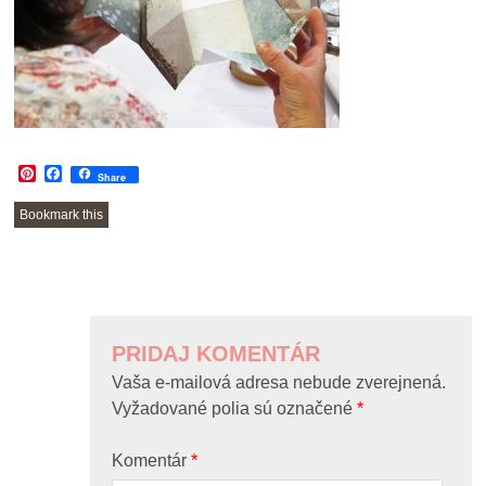
Pinterest
Facebook
Share
Bookmark this
POST
NAVIGATION
PRIDAJ KOMENTÁR
Vaša e-mailová adresa nebude zverejnená.
Vyžadované polia sú označené
*
Komentár
*