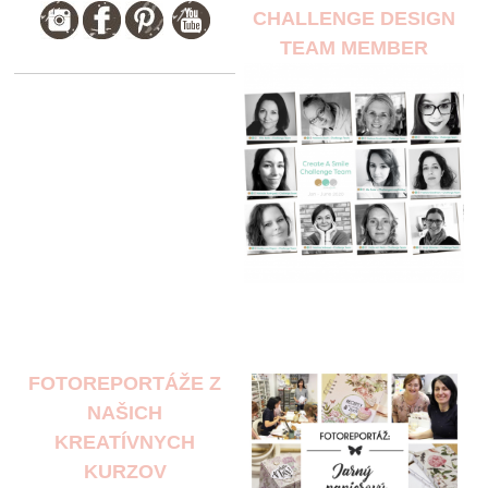
CHALLENGE DESIGN
TEAM MEMBER
FOTOREPORTÁŽE Z
NAŠICH
KREATÍVNYCH
KURZOV