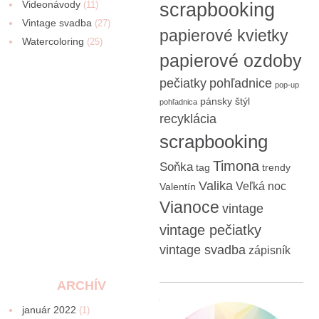
Videonávody
scrapbooking
(11)
Vintage svadba
(27)
papierové kvietky
Watercoloring
(25)
papierové ozdoby
pečiatky
pohľadnice
pop-up
pánsky štýl
pohľadnica
recyklácia
scrapbooking
Timona
Soňka
tag
trendy
Valika
Veľká noc
Valentín
Vianoce
vintage
vintage pečiatky
vintage svadba
zápisník
ARCHÍV
január 2022
(1)