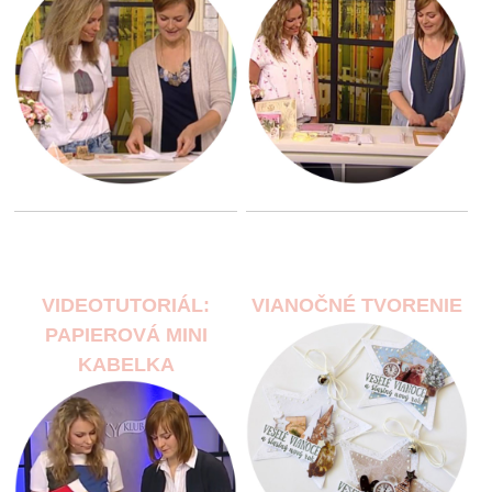
VIDEOTUTORIÁL:
VIANOČNÉ TVORENIE
PAPIEROVÁ MINI
KABELKA