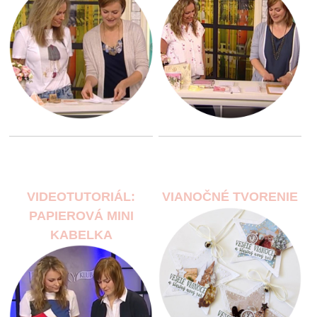
VIDEOTUTORIÁL:
VIANOČNÉ TVORENIE
PAPIEROVÁ MINI
KABELKA