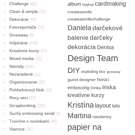
cardmaking
Challenge
album
(65)
bloghop
Clean & simple
(30)
createasmile
createasmilechallenge
Dekorácie
(64)
Daniela
darčekové
Fotoreportáže
(22)
Giveaway
(9)
balenie
darčeky
Inšpirácie
(320)
dekorácia
Denisa
Kreatívne kurzy
(27)
Design Team
Mixed media
(25)
Návody
(166)
DIY
exploding box
giveaway
Nezaradené
(11)
horúci
guest designer
Organizovanie
(15)
Iriska
embossing
Irinka
Pohľadnicový klub
(10)
kreatívne kurzy
Recy veci
(47)
Kristína
layout
Scrapbooking
(282)
leto
Suchý embossing seriál
(4)
Martina
narodeniny
Tvoríme s novinkami
(40)
papier na
Vianoce
(26)