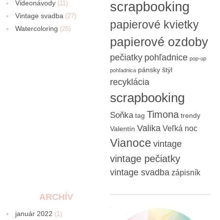
Videonávody
scrapbooking
(11)
Vintage svadba
(27)
papierové kvietky
Watercoloring
(25)
papierové ozdoby
pečiatky
pohľadnice
pop-up
pánsky štýl
pohľadnica
recyklácia
scrapbooking
Timona
Soňka
tag
trendy
Valika
Veľká noc
Valentín
Vianoce
vintage
vintage pečiatky
vintage svadba
zápisník
ARCHÍV
január 2022
(1)