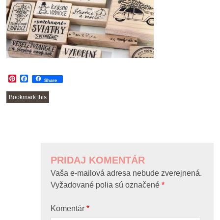
Pinterest
Facebook
Share
Bookmark this
POST
NAVIGATION
PRIDAJ KOMENTÁR
Vaša e-mailová adresa nebude zverejnená.
Vyžadované polia sú označené
*
Komentár
*