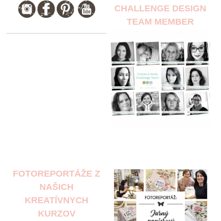
CHALLENGE DESIGN
TEAM MEMBER
FOTOREPORTÁŽE Z
NAŠICH
KREATÍVNYCH
KURZOV