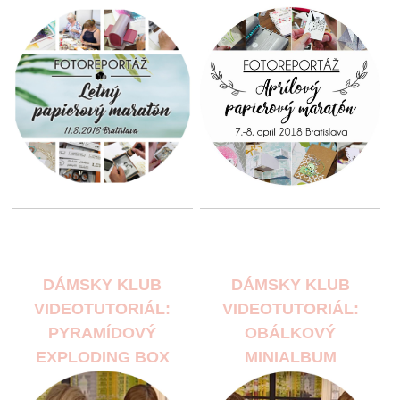
DÁMSKY KLUB
DÁMSKY KLUB
VIDEOTUTORIÁL:
VIDEOTUTORIÁL:
PYRAMÍDOVÝ
OBÁLKOVÝ
EXPLODING BOX
MINIALBUM