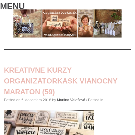
MENU
SKIP
TO
KREATIVNE KURZY
CONTENT
ORGANIZATORKASK VIANOCNY
MARATON (59)
Posted on
5. decembra 2018
by
Martina Valešová
/ Posted in