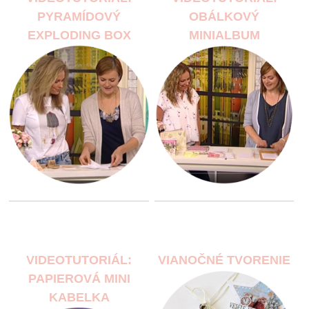
PYRAMÍDOVÝ
OBÁLKOVÝ
EXPLODING BOX
MINIALBUM
VIDEOTUTORIÁL:
VIANOČNÉ TVORENIE
PAPIEROVÁ MINI
KABELKA