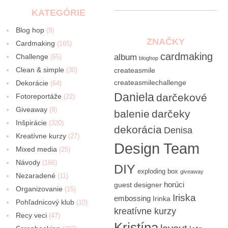
KATEGÓRIE
Blog hop
(9)
ZNAČKY
Cardmaking
(165)
cardmaking
Challenge
album
(65)
bloghop
Clean & simple
(30)
createasmile
createasmilechallenge
Dekorácie
(64)
Daniela
darčekové
Fotoreportáže
(22)
Giveaway
(9)
balenie
darčeky
Inšpirácie
(320)
dekorácia
Denisa
Kreatívne kurzy
(27)
Design Team
Mixed media
(25)
Návody
(166)
DIY
exploding box
giveaway
Nezaradené
(11)
horúci
guest designer
Organizovanie
(15)
Iriska
embossing
Irinka
Pohľadnicový klub
(10)
kreatívne kurzy
Recy veci
(47)
Kristína