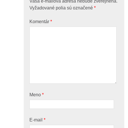
Vaša e-mailová adresa nebude zverejnená.
Vyžadované polia sú označené
*
Komentár
*
Meno
*
E-mail
*