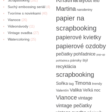
layout
Scrapbooking
(282)
leto
Suchý embossing seriál
(4)
Martina
narodeniny
Tvoríme s novinkami
(40)
papier na
Vianoce
(26)
Videonávody
scrapbooking
(11)
Vintage svadba
(27)
papierové kvietky
Watercoloring
(25)
papierové ozdoby
pečiatky
pohľadnice
pop-up
pánsky štýl
pohľadnica
recyklácia
scrapbooking
Timona
Soňka
tag
trendy
Valika
Veľká noc
Valentín
Vianoce
vintage
vintage pečiatky