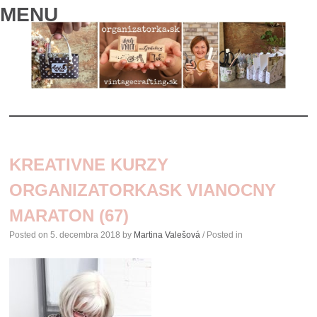
MENU
SKIP
TO
KREATIVNE KURZY
CONTENT
ORGANIZATORKASK VIANOCNY
MARATON (67)
Posted on
5. decembra 2018
by
Martina Valešová
/ Posted in