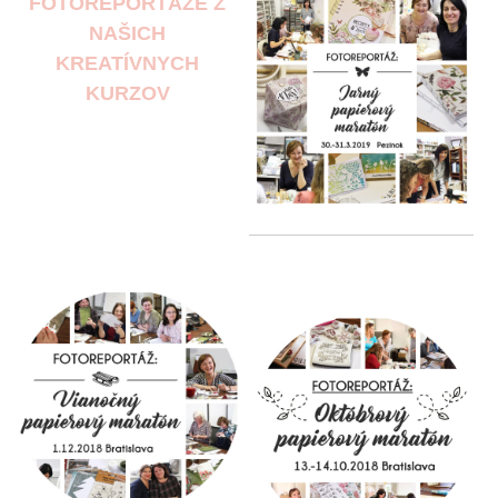
FOTOREPORTÁŽE Z
NAŠICH
KREATÍVNYCH
KURZOV