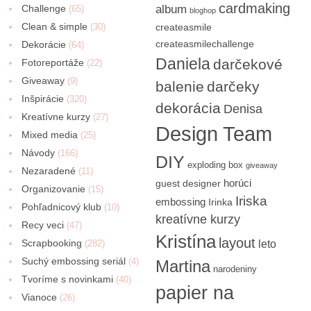
cardmaking
Challenge
album
(65)
bloghop
Clean & simple
(30)
createasmile
createasmilechallenge
Dekorácie
(64)
Daniela
darčekové
Fotoreportáže
(22)
Giveaway
(9)
balenie
darčeky
Inšpirácie
(320)
dekorácia
Denisa
Kreatívne kurzy
(27)
Design Team
Mixed media
(25)
Návody
(166)
DIY
exploding box
giveaway
Nezaradené
(11)
horúci
guest designer
Organizovanie
(15)
Iriska
embossing
Irinka
Pohľadnicový klub
(10)
kreatívne kurzy
Recy veci
(47)
Kristína
layout
Scrapbooking
(282)
leto
Suchý embossing seriál
(4)
Martina
narodeniny
Tvoríme s novinkami
(40)
papier na
Vianoce
(26)