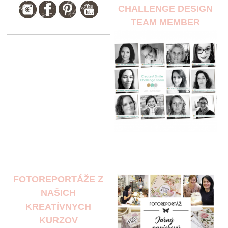
CHALLENGE DESIGN
TEAM MEMBER
FOTOREPORTÁŽE Z
NAŠICH
KREATÍVNYCH
KURZOV