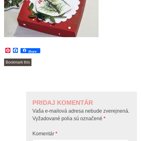
Pinterest
Facebook
Share
Bookmark this
POST
NAVIGATION
PRIDAJ KOMENTÁR
Vaša e-mailová adresa nebude zverejnená.
Vyžadované polia sú označené
*
Komentár
*