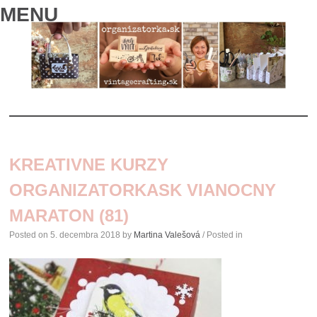
MENU
SKIP
TO
KREATIVNE KURZY
CONTENT
ORGANIZATORKASK VIANOCNY
MARATON (81)
Posted on
5. decembra 2018
by
Martina Valešová
/ Posted in