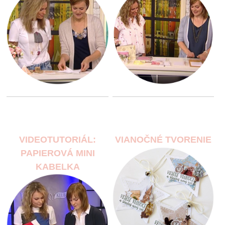
VIDEOTUTORIÁL:
VIANOČNÉ TVORENIE
PAPIEROVÁ MINI
KABELKA