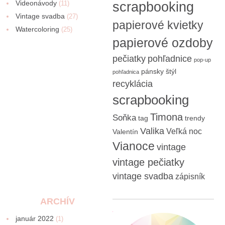
Videonávody
scrapbooking
(11)
Vintage svadba
(27)
papierové kvietky
Watercoloring
(25)
papierové ozdoby
pečiatky
pohľadnice
pop-up
pánsky štýl
pohľadnica
recyklácia
scrapbooking
Timona
Soňka
tag
trendy
Valika
Veľká noc
Valentín
Vianoce
vintage
vintage pečiatky
vintage svadba
zápisník
ARCHÍV
január 2022
(1)