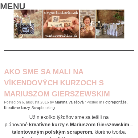
MENU
SKIP
TO
AKO SME SA MALI NA
CONTENT
VÍKENDOVÝCH KURZOCH S
MARIUSZOM GIERSZEWSKIM
Posted on
6. augusta 2016
by
Martina Valešová
/ Posted in
Fotoreportáže
,
Kreatívne kurzy
,
Scrapbooking
Už niekoľko týždňov sme sa tešili na
plánované
kreatívne kurzy s Mariuszom Gierszewskim –
talentovaným poľským scraperom,
ktorého tvorba