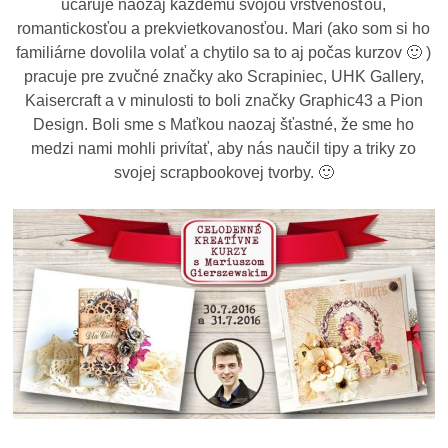
učaruje naozaj každému svojou vrstvenosťou,
romantickosťou a prekvietkovanosťou. Mari (ako som si ho
familiárne dovolila volať a chytilo sa to aj počas kurzov 🙂 )
pracuje pre zvučné značky ako Scrapiniec, UHK Gallery,
Kaisercraft a v minulosti to boli značky Graphic43 a Pion
Design. Boli sme s Maťkou naozaj šťastné, že sme ho
medzi nami mohli privítať, aby nás naučil tipy a triky zo
svojej scrapbookovej tvorby. 🙂