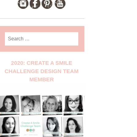
Search
for:
2020: CREATE A SMILE
CHALLENGE DESIGN TEAM
MEMBER