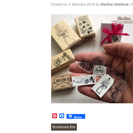
Posted on
4. februára 2018
by
Martina Valešová
/ 
Pinterest
Facebook
Share
Bookmark this