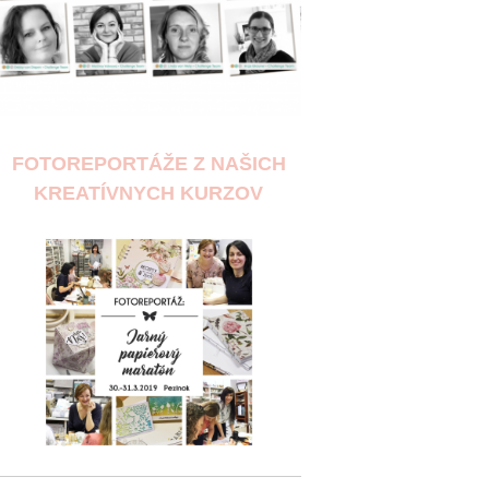
FOTOREPORTÁŽE Z NAŠICH
KREATÍVNYCH KURZOV