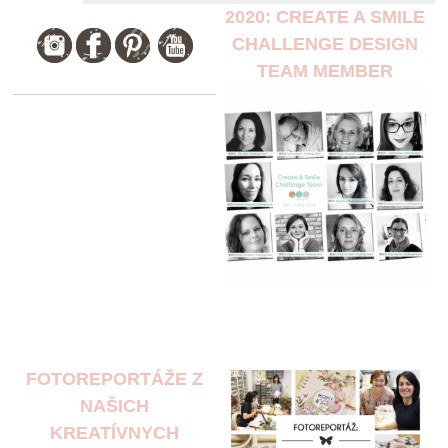
2020: CREATE A SMILE
CHALLENGE DESIGN
TEAM MEMBER
FOTOREPORTÁŽE Z
NAŠICH
KREATÍVNYCH