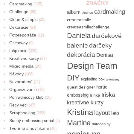
ZNAČKY
Cardmaking
(165)
cardmaking
Challenge
album
(65)
bloghop
Clean & simple
(30)
createasmile
createasmilechallenge
Dekorácie
(64)
Daniela
darčekové
Fotoreportáže
(22)
Giveaway
(9)
balenie
darčeky
Inšpirácie
(320)
dekorácia
Denisa
Kreatívne kurzy
(27)
Design Team
Mixed media
(25)
Návody
(166)
DIY
exploding box
giveaway
Nezaradené
(11)
horúci
guest designer
Organizovanie
(15)
Iriska
embossing
Irinka
Pohľadnicový klub
(10)
kreatívne kurzy
Recy veci
(47)
Kristína
layout
Scrapbooking
(282)
leto
Suchý embossing seriál
(4)
Martina
narodeniny
Tvoríme s novinkami
(40)