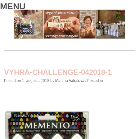
MENU
SKIP
TO
VYHRA-CHALLENGE-042018-1
CONTENT
Posted on
1. augusta 2018
by
Martina Valešová
/ Posted in