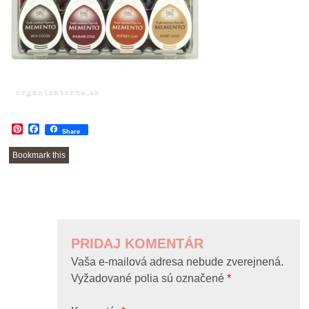
Pinterest
Facebook
Share
Bookmark this
POST
NAVIGATION
PRIDAJ KOMENTÁR
Vaša e-mailová adresa nebude zverejnená.
Vyžadované polia sú označené
*