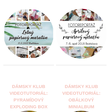
DÁMSKY KLUB
DÁMSKY KLUB
VIDEOTUTORIÁL:
VIDEOTUTORIÁL:
PYRAMÍDOVÝ
OBÁLKOVÝ
EXPLODING BOX
MINIALBUM