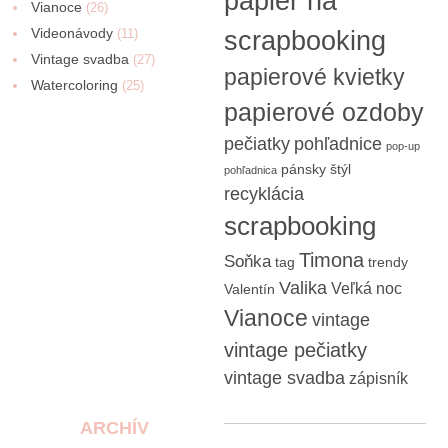
papier na
Vianoce
(26)
Videonávody
scrapbooking
(11)
Vintage svadba
(27)
papierové kvietky
Watercoloring
(25)
papierové ozdoby
pečiatky
pohľadnice
pop-up
pánsky štýl
pohľadnica
recyklácia
scrapbooking
Timona
Soňka
tag
trendy
Valika
Veľká noc
Valentín
Vianoce
vintage
vintage pečiatky
vintage svadba
zápisník
ARCHÍV