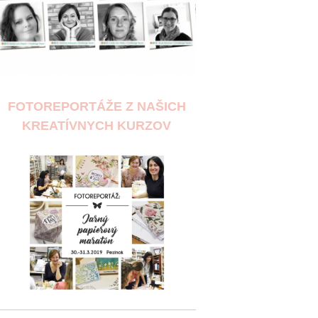
FOTOREPORTÁŽE Z NAŠICH
KREATÍVNYCH KURZOV