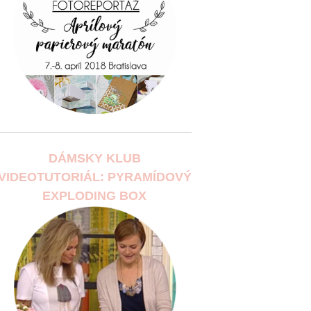
DÁMSKY KLUB
VIDEOTUTORIÁL: PYRAMÍDOVÝ
EXPLODING BOX