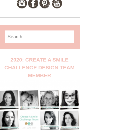
Search
for:
2020: CREATE A SMILE
CHALLENGE DESIGN TEAM
MEMBER