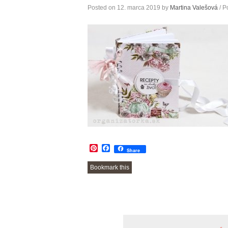
Posted on
12. marca 2019
by
Martina Valešová
/ P
Pinterest
Facebook
Share
Bookmark this
POST
NAVIGATION