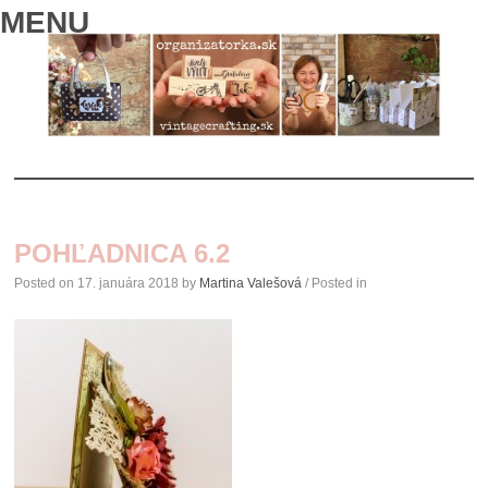
MENU
SKIP
TO
POHĽADNICA 6.2
CONTENT
Posted on
17. januára 2018
by
Martina Valešová
/ Posted in