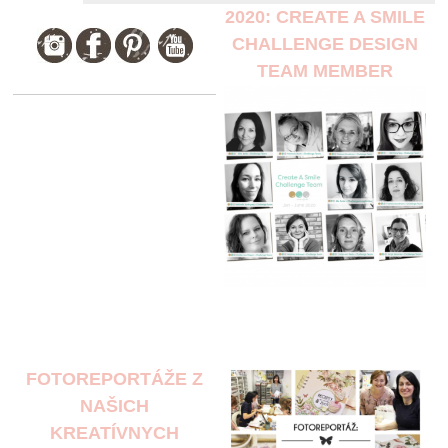
2020: CREATE A SMILE
CHALLENGE DESIGN
TEAM MEMBER
FOTOREPORTÁŽE Z
NAŠICH
KREATÍVNYCH