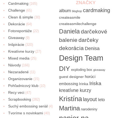
ZNAČKY
Cardmaking
(165)
cardmaking
Challenge
album
(65)
bloghop
Clean & simple
(30)
createasmile
createasmilechallenge
Dekorácie
(64)
Daniela
darčekové
Fotoreportáže
(22)
Giveaway
(9)
balenie
darčeky
Inšpirácie
(320)
dekorácia
Denisa
Kreatívne kurzy
(27)
Design Team
Mixed media
(25)
Návody
(166)
DIY
exploding box
giveaway
Nezaradené
(11)
horúci
guest designer
Organizovanie
(15)
Iriska
embossing
Irinka
Pohľadnicový klub
(10)
kreatívne kurzy
Recy veci
(47)
Kristína
layout
Scrapbooking
(282)
leto
Suchý embossing seriál
(4)
Martina
narodeniny
Tvoríme s novinkami
(40)