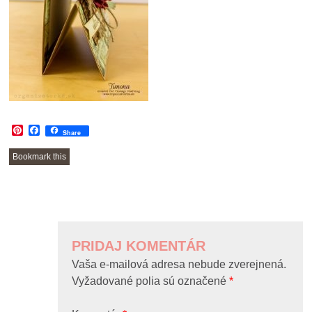
Pinterest
Facebook
Share
Bookmark this
POST
NAVIGATION
PRIDAJ KOMENTÁR
Vaša e-mailová adresa nebude zverejnená.
Vyžadované polia sú označené
*