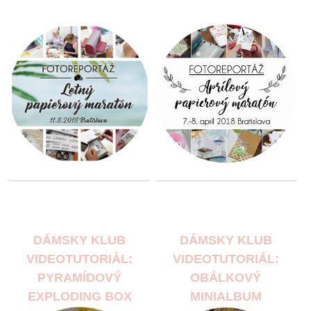
DÁMSKY KLUB
DÁMSKY KLUB
VIDEOTUTORIÁL:
VIDEOTUTORIÁL:
PYRAMÍDOVÝ
OBÁLKOVÝ
EXPLODING BOX
MINIALBUM