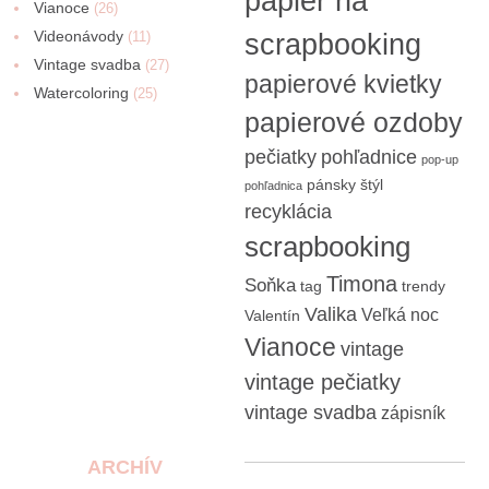
papier na
Vianoce
(26)
Videonávody
scrapbooking
(11)
Vintage svadba
(27)
papierové kvietky
Watercoloring
(25)
papierové ozdoby
pečiatky
pohľadnice
pop-up
pánsky štýl
pohľadnica
recyklácia
scrapbooking
Timona
Soňka
tag
trendy
Valika
Veľká noc
Valentín
Vianoce
vintage
vintage pečiatky
vintage svadba
zápisník
ARCHÍV