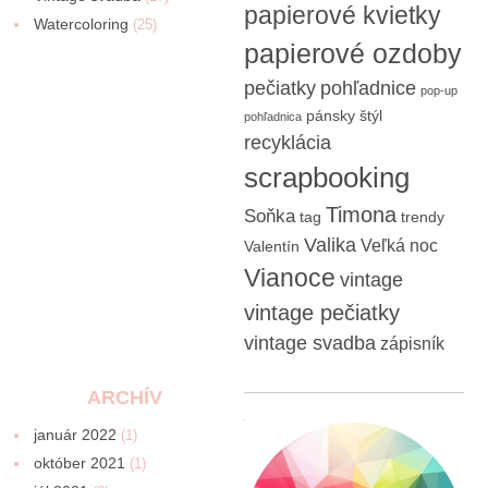
papierové kvietky
Watercoloring
(25)
papierové ozdoby
pečiatky
pohľadnice
pop-up
pánsky štýl
pohľadnica
recyklácia
scrapbooking
Timona
Soňka
tag
trendy
Valika
Veľká noc
Valentín
Vianoce
vintage
vintage pečiatky
vintage svadba
zápisník
ARCHÍV
január 2022
(1)
október 2021
(1)