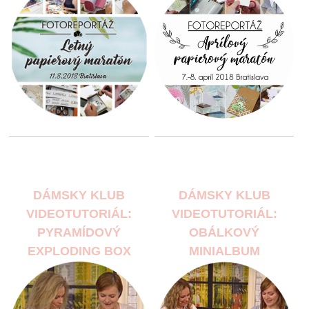
DÁMSKY KLUB
DÁMSKY KLUB
VIDEOTUTORIÁL:
VIDEOTUTORIÁL:
PYRAMÍDOVÝ
OBÁLKOVÝ
EXPLODING BOX
MINIALBUM