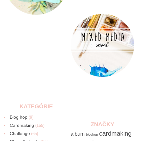
KATEGÓRIE
Blog hop
(9)
ZNAČKY
Cardmaking
(165)
cardmaking
Challenge
album
(65)
bloghop