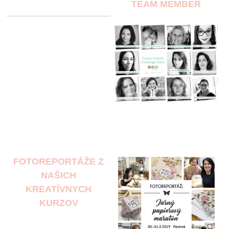
TEAM MEMBER
FOTOREPORTÁŽE Z
NAŠICH
KREATÍVNYCH
KURZOV