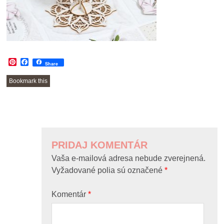
Pinterest
Facebook
Share
Bookmark this
POST
NAVIGATION
PRIDAJ KOMENTÁR
Vaša e-mailová adresa nebude zverejnená.
Vyžadované polia sú označené
*
Komentár
*