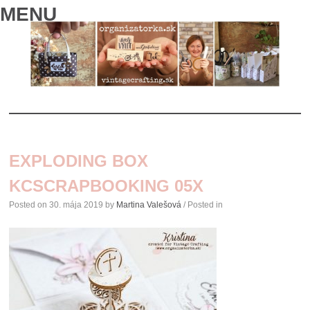
MENU
SKIP
TO
EXPLODING BOX
CONTENT
KCSCRAPBOOKING 05X
Posted on
30. mája 2019
by
Martina Valešová
/ Posted in