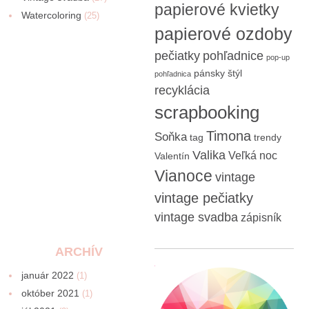
papierové kvietky
Watercoloring
(25)
papierové ozdoby
pečiatky
pohľadnice
pop-up
pánsky štýl
pohľadnica
recyklácia
scrapbooking
Timona
Soňka
tag
trendy
Valika
Veľká noc
Valentín
Vianoce
vintage
vintage pečiatky
vintage svadba
zápisník
ARCHÍV
január 2022
(1)
október 2021
(1)