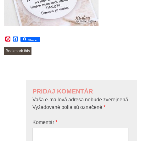
Pinterest
Facebook
Share
Bookmark this
POST
NAVIGATION
PRIDAJ KOMENTÁR
Vaša e-mailová adresa nebude zverejnená.
Vyžadované polia sú označené
*
Komentár
*