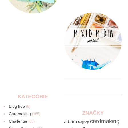
KATEGÓRIE
Blog hop
(9)
ZNAČKY
Cardmaking
(165)
cardmaking
Challenge
album
(65)
bloghop