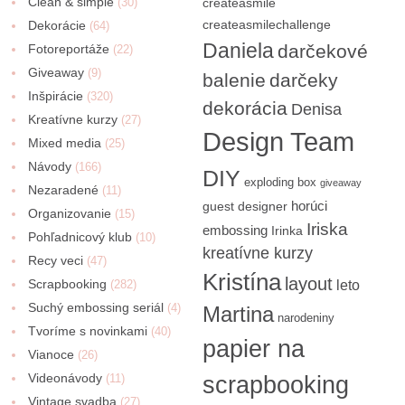
Clean & simple
(30)
createasmile
createasmilechallenge
Dekorácie
(64)
Daniela
darčekové
Fotoreportáže
(22)
Giveaway
(9)
balenie
darčeky
Inšpirácie
(320)
dekorácia
Denisa
Kreatívne kurzy
(27)
Design Team
Mixed media
(25)
Návody
(166)
DIY
exploding box
giveaway
Nezaradené
(11)
horúci
guest designer
Organizovanie
(15)
Iriska
embossing
Irinka
Pohľadnicový klub
(10)
kreatívne kurzy
Recy veci
(47)
Kristína
layout
Scrapbooking
(282)
leto
Suchý embossing seriál
(4)
Martina
narodeniny
Tvoríme s novinkami
(40)
papier na
Vianoce
(26)
Videonávody
scrapbooking
(11)
Vintage svadba
(27)