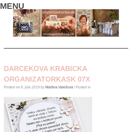
MENU
SKIP
TO
DARCEKOVA KRABICKA
CONTENT
ORGANIZATORKASK 07X
Posted on
8. júla 2019
by
Martina Valešová
/ Posted in