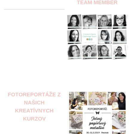
TEAM MEMBER
FOTOREPORTÁŽE Z
NAŠICH
KREATÍVNYCH
KURZOV