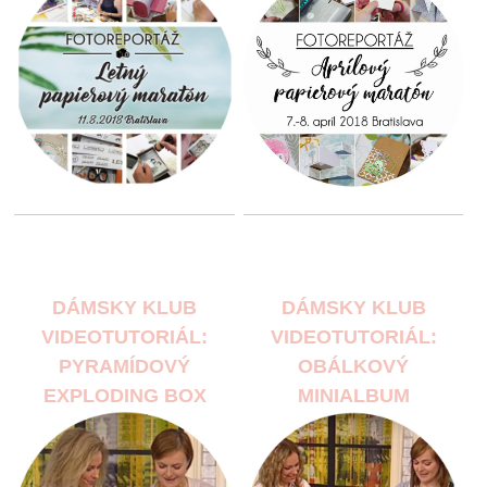
DÁMSKY KLUB
DÁMSKY KLUB
VIDEOTUTORIÁL:
VIDEOTUTORIÁL:
PYRAMÍDOVÝ
OBÁLKOVÝ
EXPLODING BOX
MINIALBUM