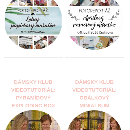
DÁMSKY KLUB
DÁMSKY KLUB
VIDEOTUTORIÁL:
VIDEOTUTORIÁL:
PYRAMÍDOVÝ
OBÁLKOVÝ
EXPLODING BOX
MINIALBUM