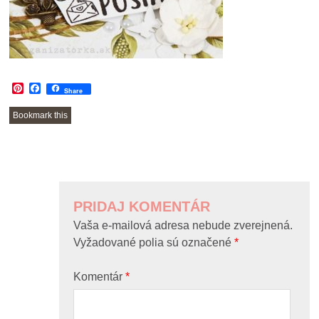
Pinterest
Facebook
Share
Bookmark this
POST
NAVIGATION
PRIDAJ KOMENTÁR
Vaša e-mailová adresa nebude zverejnená.
Vyžadované polia sú označené
*
Komentár
*