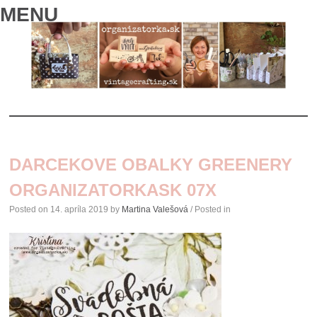
MENU
SKIP
TO
DARCEKOVE OBALKY GREENERY
CONTENT
ORGANIZATORKASK 07X
Posted on
14. apríla 2019
by
Martina Valešová
/ Posted in