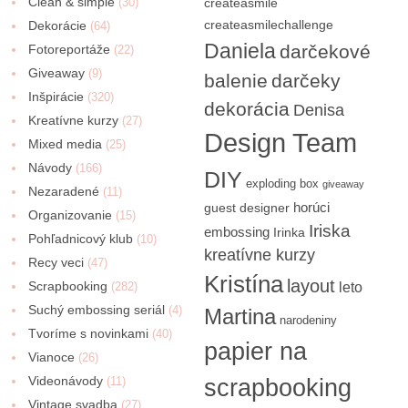
Clean & simple
(30)
createasmile
createasmilechallenge
Dekorácie
(64)
Daniela
darčekové
Fotoreportáže
(22)
Giveaway
(9)
balenie
darčeky
Inšpirácie
(320)
dekorácia
Denisa
Kreatívne kurzy
(27)
Design Team
Mixed media
(25)
Návody
(166)
DIY
exploding box
giveaway
Nezaradené
(11)
horúci
guest designer
Organizovanie
(15)
Iriska
embossing
Irinka
Pohľadnicový klub
(10)
kreatívne kurzy
Recy veci
(47)
Kristína
layout
Scrapbooking
(282)
leto
Suchý embossing seriál
(4)
Martina
narodeniny
Tvoríme s novinkami
(40)
papier na
Vianoce
(26)
Videonávody
scrapbooking
(11)
Vintage svadba
(27)