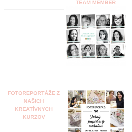
TEAM MEMBER
FOTOREPORTÁŽE Z
NAŠICH
KREATÍVNYCH
KURZOV