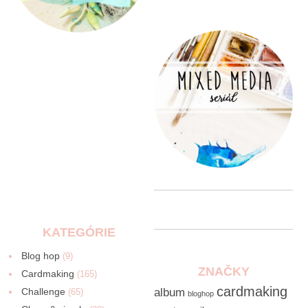
KATEGÓRIE
Blog hop
(9)
ZNAČKY
Cardmaking
(165)
cardmaking
Challenge
album
(65)
bloghop