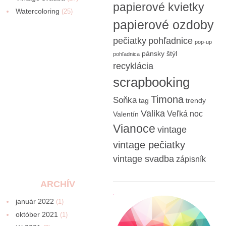
papierové kvietky
Watercoloring
(25)
papierové ozdoby
pečiatky
pohľadnice
pop-up
pánsky štýl
pohľadnica
recyklácia
scrapbooking
Timona
Soňka
tag
trendy
Valika
Veľká noc
Valentín
Vianoce
vintage
vintage pečiatky
vintage svadba
zápisník
ARCHÍV
január 2022
(1)
október 2021
(1)