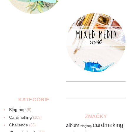
KATEGÓRIE
Blog hop
(9)
ZNAČKY
Cardmaking
(165)
cardmaking
Challenge
album
(65)
bloghop