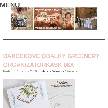
MENU
SKIP
TO
DARCEKOVE OBALKY GREENERY
CONTENT
ORGANIZATORKASK 08X
Posted on
14. apríla 2019
by
Martina Valešová
/ Posted in