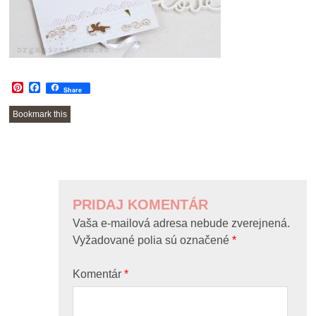
Pinterest
Facebook
Share
Bookmark this
POST
NAVIGATION
PRIDAJ KOMENTÁR
Vaša e-mailová adresa nebude zverejnená.
Vyžadované polia sú označené
*
Komentár
*