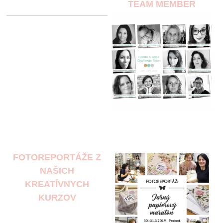
TEAM MEMBER
FOTOREPORTÁŽE Z
NAŠICH
KREATÍVNYCH
KURZOV