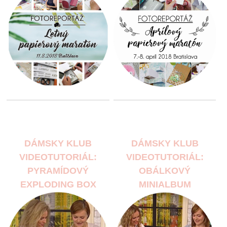
DÁMSKY KLUB
DÁMSKY KLUB
VIDEOTUTORIÁL:
VIDEOTUTORIÁL:
PYRAMÍDOVÝ
OBÁLKOVÝ
EXPLODING BOX
MINIALBUM