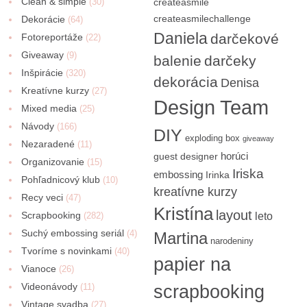
Clean & simple
(30)
createasmile
createasmilechallenge
Dekorácie
(64)
Daniela
darčekové
Fotoreportáže
(22)
Giveaway
(9)
balenie
darčeky
Inšpirácie
(320)
dekorácia
Denisa
Kreatívne kurzy
(27)
Design Team
Mixed media
(25)
Návody
(166)
DIY
exploding box
giveaway
Nezaradené
(11)
horúci
guest designer
Organizovanie
(15)
Iriska
embossing
Irinka
Pohľadnicový klub
(10)
kreatívne kurzy
Recy veci
(47)
Kristína
layout
Scrapbooking
(282)
leto
Suchý embossing seriál
(4)
Martina
narodeniny
Tvoríme s novinkami
(40)
papier na
Vianoce
(26)
Videonávody
scrapbooking
(11)
Vintage svadba
(27)