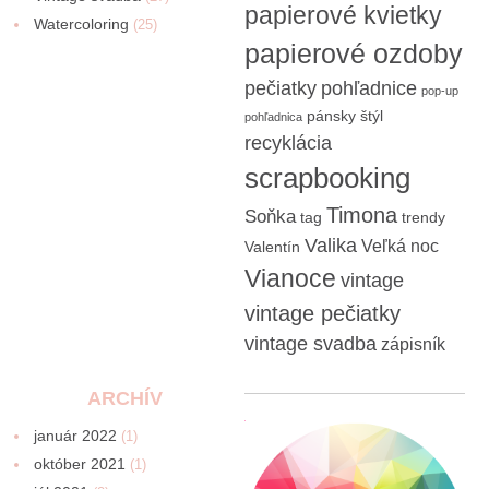
papierové kvietky
Watercoloring
(25)
papierové ozdoby
pečiatky
pohľadnice
pop-up
pánsky štýl
pohľadnica
recyklácia
scrapbooking
Timona
Soňka
tag
trendy
Valika
Veľká noc
Valentín
Vianoce
vintage
vintage pečiatky
vintage svadba
zápisník
ARCHÍV
január 2022
(1)
október 2021
(1)