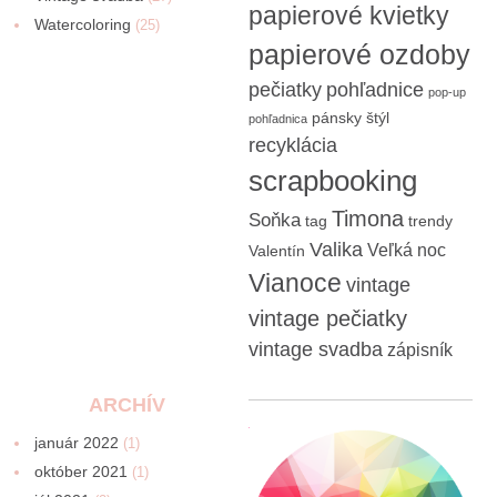
papierové kvietky
Watercoloring
(25)
papierové ozdoby
pečiatky
pohľadnice
pop-up
pánsky štýl
pohľadnica
recyklácia
scrapbooking
Timona
Soňka
tag
trendy
Valika
Veľká noc
Valentín
Vianoce
vintage
vintage pečiatky
vintage svadba
zápisník
ARCHÍV
január 2022
(1)
október 2021
(1)