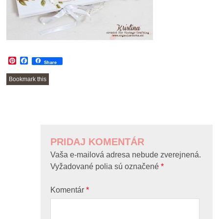
Pinterest
Facebook
Share
Bookmark this
POST
NAVIGATION
PRIDAJ KOMENTÁR
Vaša e-mailová adresa nebude zverejnená.
Vyžadované polia sú označené
*
Komentár
*