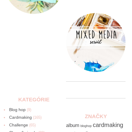
KATEGÓRIE
Blog hop
(9)
ZNAČKY
Cardmaking
(165)
cardmaking
Challenge
album
(65)
bloghop