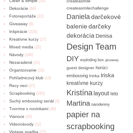
Clean & simple
(30)
createasmile
createasmilechallenge
Dekorácie
(64)
Daniela
darčekové
Fotoreportáže
(22)
Giveaway
(9)
balenie
darčeky
Inšpirácie
(320)
dekorácia
Denisa
Kreatívne kurzy
(27)
Design Team
Mixed media
(25)
Návody
(166)
DIY
exploding box
giveaway
Nezaradené
(11)
horúci
guest designer
Organizovanie
(15)
Iriska
embossing
Irinka
Pohľadnicový klub
(10)
kreatívne kurzy
Recy veci
(47)
Kristína
layout
Scrapbooking
(282)
leto
Suchý embossing seriál
(4)
Martina
narodeniny
Tvoríme s novinkami
(40)
papier na
Vianoce
(26)
Videonávody
scrapbooking
(11)
Vintage svadba
(27)