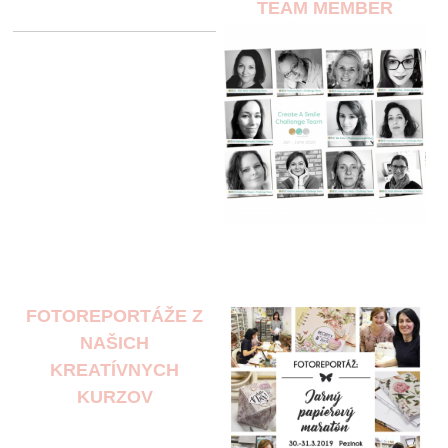
TEAM MEMBER
FOTOREPORTÁŽE Z
NAŠICH
KREATÍVNYCH
KURZOV