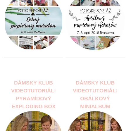
DÁMSKY KLUB
DÁMSKY KLUB
VIDEOTUTORIÁL:
VIDEOTUTORIÁL:
PYRAMÍDOVÝ
OBÁLKOVÝ
EXPLODING BOX
MINIALBUM