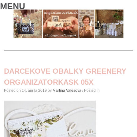
MENU
SKIP
TO
DARCEKOVE OBALKY GREENERY
CONTENT
ORGANIZATORKASK 05X
Posted on
14. apríla 2019
by
Martina Valešová
/ Posted in