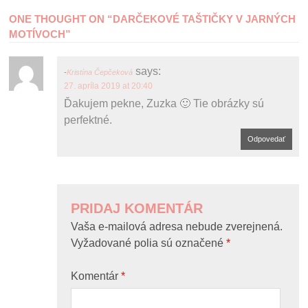
POST
ONE THOUGHT ON “
DARČEKOVÉ TAŠTIČKY V JARNÝCH
NAVIGATION
MOTÍVOCH
”
says:
Kristína Čepčeková
27. apríla 2019 at 20:40
Ďakujem pekne, Zuzka 🙂 Tie obrázky sú
perfektné.
Odpovedať
PRIDAJ KOMENTÁR
Vaša e-mailová adresa nebude zverejnená.
Vyžadované polia sú označené
*
Komentár
*