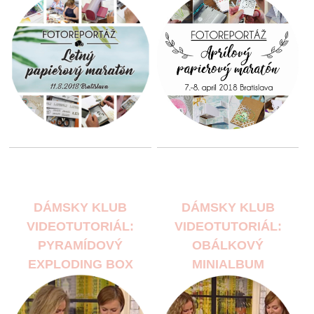
DÁMSKY KLUB
DÁMSKY KLUB
VIDEOTUTORIÁL:
VIDEOTUTORIÁL:
PYRAMÍDOVÝ
OBÁLKOVÝ
EXPLODING BOX
MINIALBUM