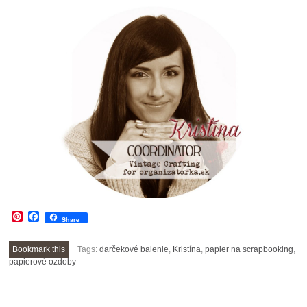
Pinterest
Facebook
Share
Bookmark this
Tags:
darčekové balenie
,
Kristína
,
papier na scrapbooking
,
papierové ozdoby