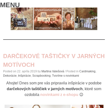
MENU
SKIP
TO
DARČEKOVÉ TAŠTIČKY V JARNÝCH
CONTENT
MOTÍVOCH
Posted on
22. apríla 2019
by
Martina Valešová
/ Posted in
Cardmaking
,
Dekorácie
,
Inšpirácie
,
Scrapbooking
,
Tvoríme s novinkami
Ahojte! Dnes som pre vás pripravila inšpirácie v podobe
darčekových taštičiek v jarných motívoch
, ktoré som
ozdobila
novinkami z e-shopu
😉