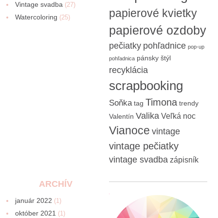
Vintage svadba
(27)
papierové kvietky
Watercoloring
(25)
papierové ozdoby
pečiatky
pohľadnice
pop-up
pánsky štýl
pohľadnica
recyklácia
scrapbooking
Timona
Soňka
tag
trendy
Valika
Veľká noc
Valentín
Vianoce
vintage
vintage pečiatky
vintage svadba
zápisník
ARCHÍV
január 2022
(1)
október 2021
(1)