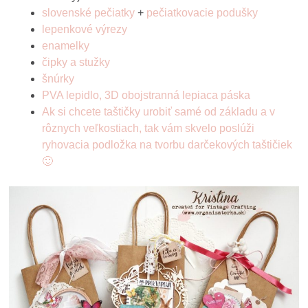
slovenské pečiatky
+
pečiatkovacie podušky
lepenkové výrezy
enamelky
čipky a stužky
šnúrky
PVA lepidlo, 3D obojstranná lepiaca páska
Ak si chcete taštičky urobiť samé od základu a v
rôznych veľkostiach, tak vám skvelo poslúži
ryhovacia podložka na tvorbu darčekových taštičiek
🙂