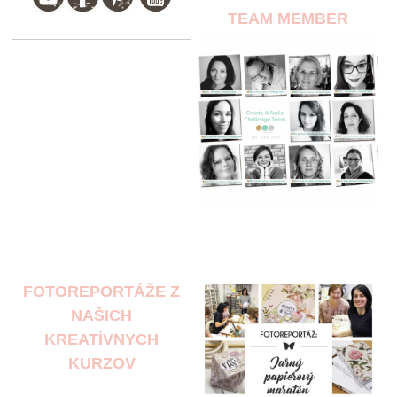
TEAM MEMBER
FOTOREPORTÁŽE Z
NAŠICH
KREATÍVNYCH
KURZOV