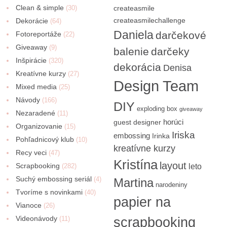
Clean & simple
(30)
createasmile
createasmilechallenge
Dekorácie
(64)
Daniela
darčekové
Fotoreportáže
(22)
Giveaway
(9)
balenie
darčeky
Inšpirácie
(320)
dekorácia
Denisa
Kreatívne kurzy
(27)
Design Team
Mixed media
(25)
Návody
(166)
DIY
exploding box
giveaway
Nezaradené
(11)
horúci
guest designer
Organizovanie
(15)
Iriska
embossing
Irinka
Pohľadnicový klub
(10)
kreatívne kurzy
Recy veci
(47)
Kristína
layout
Scrapbooking
(282)
leto
Suchý embossing seriál
(4)
Martina
narodeniny
Tvoríme s novinkami
(40)
papier na
Vianoce
(26)
Videonávody
scrapbooking
(11)