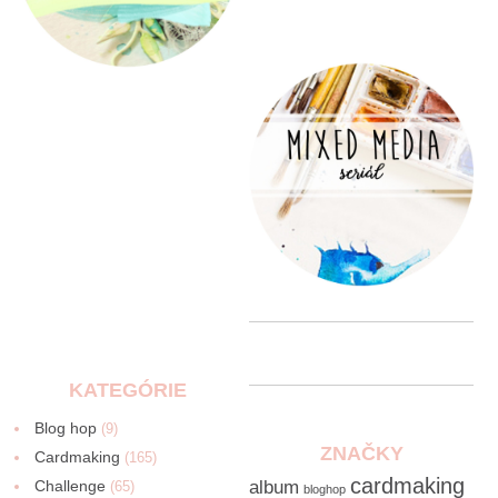
KATEGÓRIE
Blog hop
(9)
ZNAČKY
Cardmaking
(165)
cardmaking
Challenge
album
(65)
bloghop