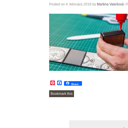
Posted on
4. februára 2018
by
Martina Valešová
/ 
Pinterest
Facebook
Share
Bookmark this
POST
NAVIGATION