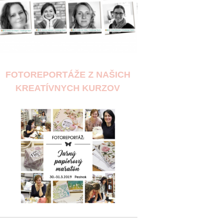
FOTOREPORTÁŽE Z NAŠICH
KREATÍVNYCH KURZOV