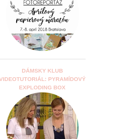
DÁMSKY KLUB
VIDEOTUTORIÁL: PYRAMÍDOVÝ
EXPLODING BOX