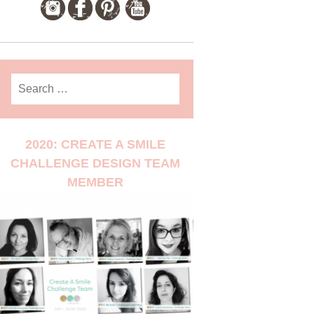
Search
for:
2020: CREATE A SMILE
CHALLENGE DESIGN TEAM
MEMBER