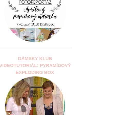
DÁMSKY KLUB
VIDEOTUTORIÁL: PYRAMÍDOVÝ
EXPLODING BOX