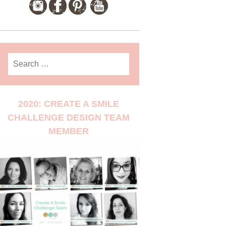
Search
for:
2020: CREATE A SMILE
CHALLENGE DESIGN TEAM
MEMBER