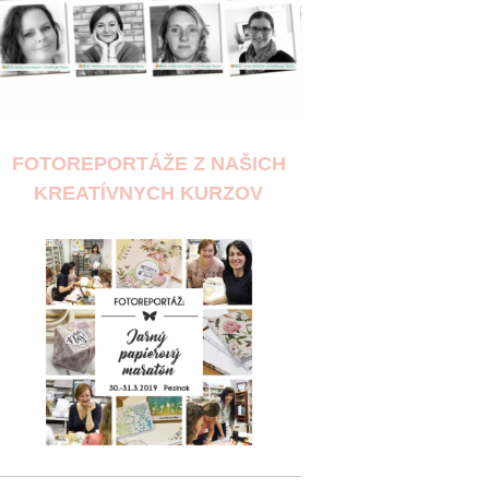
FOTOREPORTÁŽE Z NAŠICH
KREATÍVNYCH KURZOV