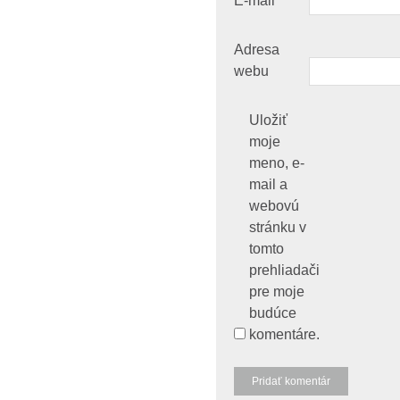
E-mail
*
Adresa
webu
Uložiť
moje
meno, e-
mail a
webovú
stránku v
tomto
prehliadači
pre moje
budúce
komentáre.