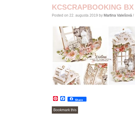
KCSCRAPBOOKING BX
Posted on
22. augusta 2019
by
Martina Valešová
/
Pinterest
Facebook
Share
Bookmark this
POST