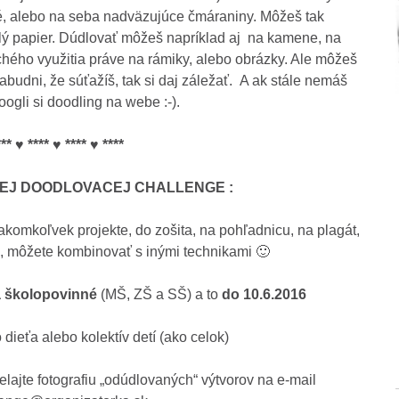
, alebo na seba nadväzujúce čmáraniny. Môžeš tak
elý papier. Dúdlovať môžeš napríklad aj na kamene, na
hého využitia práve na rámiky, alebo obrázky. Ale môžeš
abudni, že súťažíš, tak si daj záležať. A ak stále nemáš
googli si doodling na webe :-).
*** ♥ **** ♥ **** ♥ ****
EJ DOODLOVACEJ CHALLENGE :
akomkoľvek projekte, do zošita, na pohľadnicu, na plagát,
a, môžete kombinovať s inými technikami 🙂
a školopovinné
(MŠ, ZŠ a SŠ) a to
do 10.6.2016
 dieťa alebo kolektív detí (ako celok)
elajte fotografiu „odúdlovaných“ výtvorov na e-mail