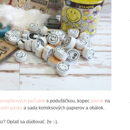
smajlíkových pečiatok
s poduštičkou, kopec
pierok
na
ashi pásky
a sada komiksových papierov a obálok.
o? Oplatí sa dúdlovať, že :-).