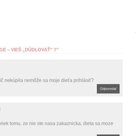
E – VIEŠ „DÚDLOVAŤ“ ?
”
ič nekúpila nemôže sa moje dieťa prihlásiť?
Odpovedať
:
riek tomu, ze nie ste nasa zakaznicka, dieta sa moze