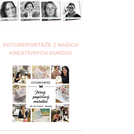
FOTOREPORTÁŽE Z NAŠICH
KREATÍVNYCH KURZOV