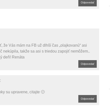
Odpovedať
ť, že Vás mám na FB už dlhší čas „olajkovanú“ asi
ič nekúpila, takže sa asi s triedou zapojiť nemôžem..
ý deň! Renáta
Odpovedať
:
y su upravene, citajte 🙂
Odpovedať