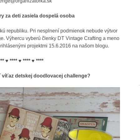
lenge@organizatorka.sk
y za deti zasiela dospelá osoba
skú republiku. Pri nesplnení podmienok nebude výtvor
ge. Výhercu vyberú členky DT Vintage Crafting a meno
prihlásenými projektmi 15.6.2016 na našom blogu.
*** ♥ **** ♥ **** ♥ ****
ť víťaz detskej doodlovacej challenge?