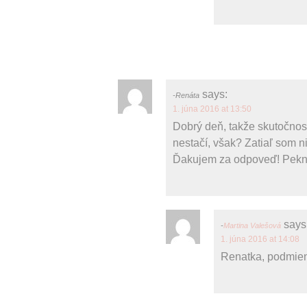
says:
Renáta
1. júna 2016 at 13:50
Dobrý deň, takže skutočnos
nestačí, však? Zatiaľ som n
Ďakujem za odpoveď! Pekn
says
Martina Valešová
1. júna 2016 at 14:08
Renatka, podmienk