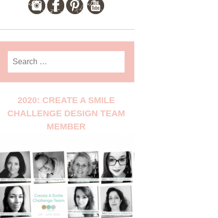
Search
for:
2020: CREATE A SMILE
CHALLENGE DESIGN TEAM
MEMBER