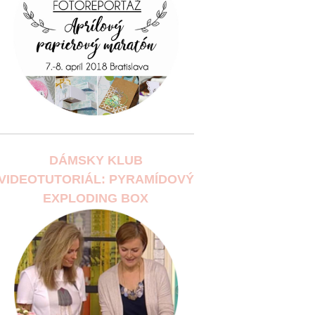
DÁMSKY KLUB
VIDEOTUTORIÁL: PYRAMÍDOVÝ
EXPLODING BOX