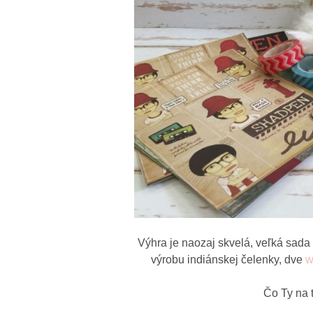
Výhra je naozaj skvelá, veľká sada
výrobu indiánskej čelenky, dve
w
Čo Ty na t