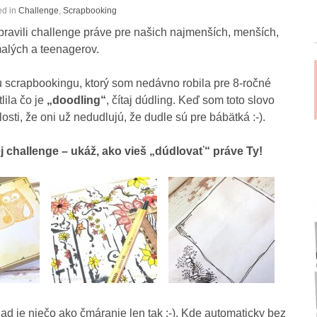
ed in
Challenge
,
Scrapbooking
pravili challenge práve pre našich najmenších, menších,
alých a teenagerov.
u scrapbookingu, ktorý som nedávno robila pre 8-ročné
lila čo je
„doodling“
, čítaj dúdling. Keď som toto slovo
osti, že oni už nedudlujú, že dudle sú pre bábätká :-).
j challenge – ukáž, ako vieš „dúdlovať“ práve Ty!
lad je niečo ako čmáranie len tak :-). Kde automaticky bez