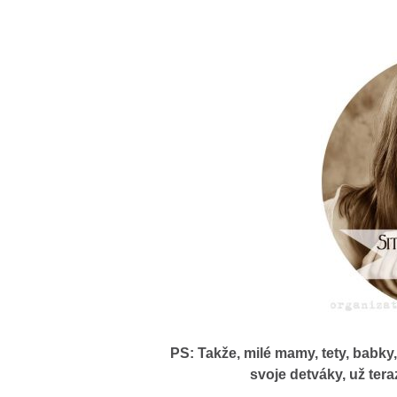
PS: Takže, milé mamy, tety, babky,
svoje detváky, už ter