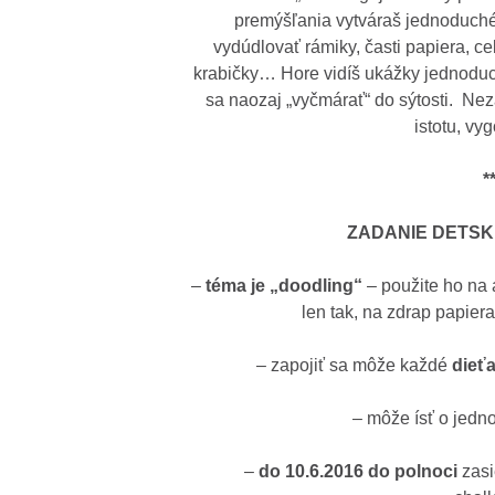
premýšľania vytváraš jednoduché
vydúdlovať rámiky, časti papiera, c
krabičky… Hore vidíš ukážky jednoduc
sa naozaj „vyčmárať“ do sýtosti. Nez
istotu, vy
*
ZADANIE DETSK
–
téma je „doodling“
– použite ho na 
len tak, na zdrap papier
– zapojiť sa môže každé
dieť
– môže ísť o jedno
–
do 10.6.2016 do polnoci
zasi