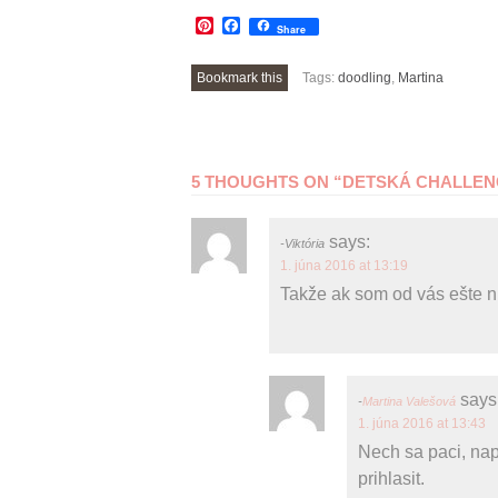
Pinterest
Facebook
Share
Bookmark this
Tags:
doodling
,
Martina
POST
5 THOUGHTS ON “
DETSKÁ CHALLENG
NAVIGATION
says:
Viktória
1. júna 2016 at 13:19
Takže ak som od vás ešte n
says
Martina Valešová
1. júna 2016 at 13:43
Nech sa paci, nap
prihlasit.