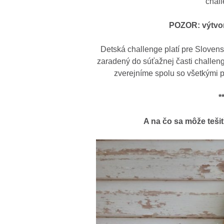
chal
POZOR: výtvor
Detská challenge platí pre Sloven
zaradený do súťažnej časti challen
zverejníme spolu so všetkými 
*
A na čo sa môže teši