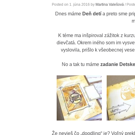
Posted on
1. júna 2016
by
Martina Valešová
/ Post
Dnes máme
Deň detí
a preto sme pri
m
K téme ma inšpiroval zážitok z kurz
dievčatá. Okrem iného som im vysvet
vyslovila, prišlo k všeobecnej vesel
No a tak tu máme
zadanie Detske
Že nevieš čo „doodling“ je? Voľný prek