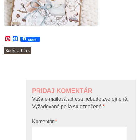
Pinterest
Facebook
Share
Bookmark this
POST
NAVIGATION
PRIDAJ KOMENTÁR
Vaša e-mailová adresa nebude zverejnená.
Vyžadované polia sú označené
*
Komentár
*