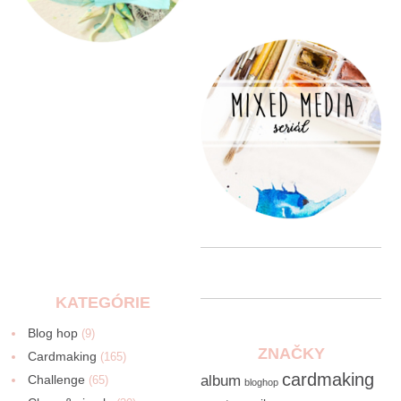
KATEGÓRIE
Blog hop
(9)
ZNAČKY
Cardmaking
(165)
cardmaking
Challenge
album
(65)
bloghop