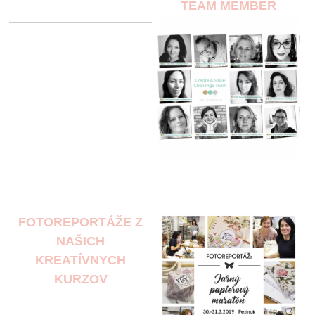
TEAM MEMBER
FOTOREPORTÁŽE Z
NAŠICH
KREATÍVNYCH
KURZOV