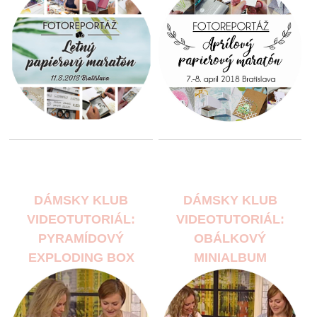
DÁMSKY KLUB
DÁMSKY KLUB
VIDEOTUTORIÁL:
VIDEOTUTORIÁL:
PYRAMÍDOVÝ
OBÁLKOVÝ
EXPLODING BOX
MINIALBUM