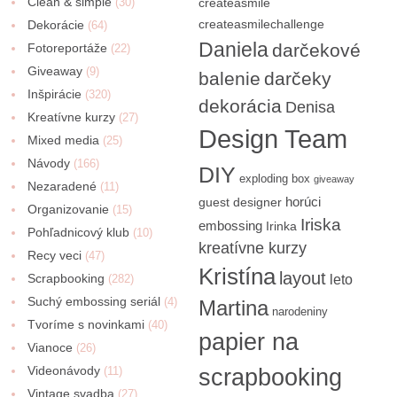
Clean & simple
(30)
createasmile
createasmilechallenge
Dekorácie
(64)
Daniela
darčekové
Fotoreportáže
(22)
Giveaway
(9)
balenie
darčeky
Inšpirácie
(320)
dekorácia
Denisa
Kreatívne kurzy
(27)
Design Team
Mixed media
(25)
Návody
(166)
DIY
exploding box
giveaway
Nezaradené
(11)
horúci
guest designer
Organizovanie
(15)
Iriska
embossing
Irinka
Pohľadnicový klub
(10)
kreatívne kurzy
Recy veci
(47)
Kristína
layout
Scrapbooking
(282)
leto
Suchý embossing seriál
(4)
Martina
narodeniny
Tvoríme s novinkami
(40)
papier na
Vianoce
(26)
Videonávody
scrapbooking
(11)
Vintage svadba
(27)