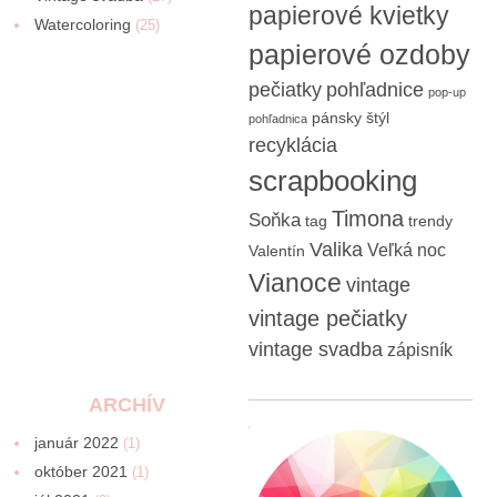
papierové kvietky
Watercoloring
(25)
papierové ozdoby
pečiatky
pohľadnice
pop-up
pánsky štýl
pohľadnica
recyklácia
scrapbooking
Timona
Soňka
tag
trendy
Valika
Veľká noc
Valentín
Vianoce
vintage
vintage pečiatky
vintage svadba
zápisník
ARCHÍV
január 2022
(1)
október 2021
(1)