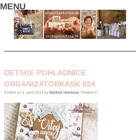
MENU
SKIP
TO
DETSKE POHLADNICE
CONTENT
ORGANIZATORKASK 03X
Posted on
3. júna 2019
by
Martina Valešová
/ Posted in