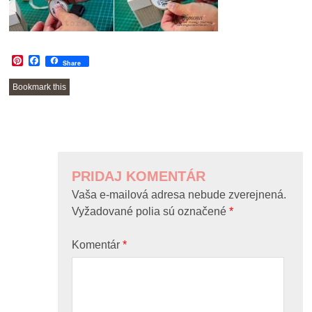
Pinterest
Facebook
Share
Bookmark this
POST
NAVIGATION
PRIDAJ KOMENTÁR
Vaša e-mailová adresa nebude zverejnená.
Vyžadované polia sú označené
*
Komentár
*