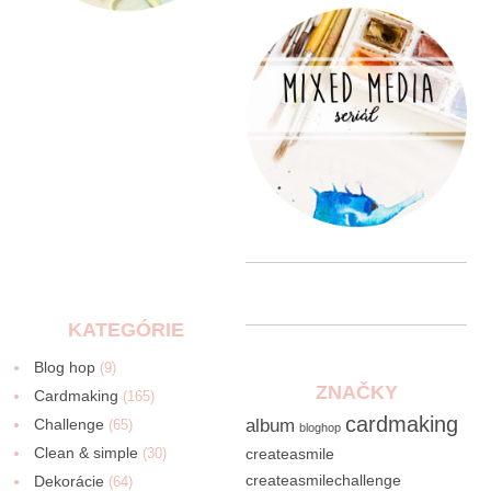
KATEGÓRIE
Blog hop
(9)
ZNAČKY
Cardmaking
(165)
cardmaking
Challenge
album
(65)
bloghop
Clean & simple
(30)
createasmile
createasmilechallenge
Dekorácie
(64)