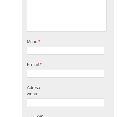
Meno
*
E-mail
*
Adresa
webu
Uložiť