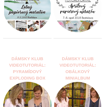
DÁMSKY KLUB
DÁMSKY KLUB
VIDEOTUTORIÁL:
VIDEOTUTORIÁL:
PYRAMÍDOVÝ
OBÁLKOVÝ
EXPLODING BOX
MINIALBUM