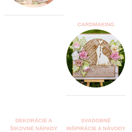
CARDMAKING
DEKORÁCIE A
SVADOBNÉ
ŠIKOVNÉ NÁPADY
INŠPIRÁCIE A NÁVODY