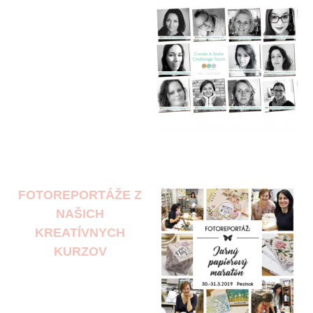
FOTOREPORTÁŽE Z
NAŠICH
KREATÍVNYCH
KURZOV