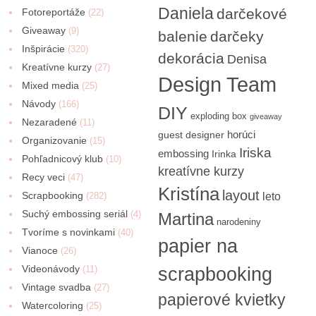
Daniela
darčekové
Fotoreportáže
(22)
Giveaway
(9)
balenie
darčeky
Inšpirácie
(320)
dekorácia
Denisa
Kreatívne kurzy
(27)
Design Team
Mixed media
(25)
Návody
(166)
DIY
exploding box
giveaway
Nezaradené
(11)
horúci
guest designer
Organizovanie
(15)
Iriska
embossing
Irinka
Pohľadnicový klub
(10)
kreatívne kurzy
Recy veci
(47)
Kristína
layout
Scrapbooking
(282)
leto
Suchý embossing seriál
(4)
Martina
narodeniny
Tvoríme s novinkami
(40)
papier na
Vianoce
(26)
Videonávody
scrapbooking
(11)
Vintage svadba
(27)
papierové kvietky
Watercoloring
(25)