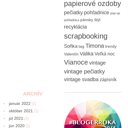
papierové ozdoby
pečiatky
pohľadnice
pop-up
pánsky štýl
pohľadnica
recyklácia
scrapbooking
Timona
Soňka
tag
trendy
Valika
Veľká noc
Valentín
Vianoce
vintage
vintage pečiatky
vintage svadba
zápisník
ARCHÍV
január 2022
(1)
október 2021
(1)
júl 2021
(2)
jún 2020
(1)