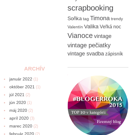
scrapbooking
Timona
Soňka
tag
trendy
Valika
Veľká noc
Valentín
Vianoce
vintage
vintage pečiatky
vintage svadba
zápisník
ARCHÍV
január 2022
(1)
október 2021
(1)
júl 2021
(2)
jún 2020
(1)
máj 2020
(2)
apríl 2020
(3)
marec 2020
(2)
február 2020
(2)