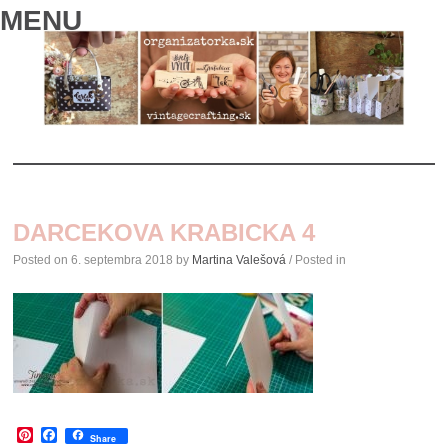
MENU
SKIP
TO
DARCEKOVA KRABICKA 4
CONTENT
Posted on
6. septembra 2018
by
Martina Valešová
/ Posted in
Pinterest
Facebook
Share