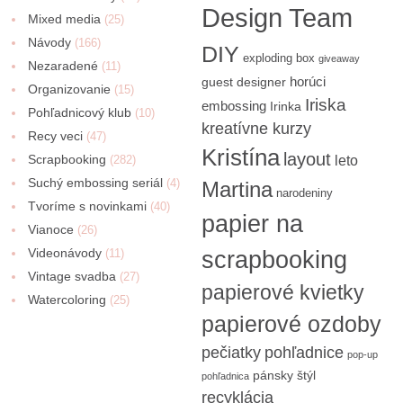
Design Team
Mixed media
(25)
Návody
(166)
DIY
exploding box
giveaway
Nezaradené
(11)
horúci
guest designer
Organizovanie
(15)
Iriska
embossing
Irinka
Pohľadnicový klub
(10)
kreatívne kurzy
Recy veci
(47)
Kristína
layout
Scrapbooking
(282)
leto
Suchý embossing seriál
(4)
Martina
narodeniny
Tvoríme s novinkami
(40)
papier na
Vianoce
(26)
Videonávody
scrapbooking
(11)
Vintage svadba
(27)
papierové kvietky
Watercoloring
(25)
papierové ozdoby
pečiatky
pohľadnice
pop-up
pánsky štýl
pohľadnica
recyklácia