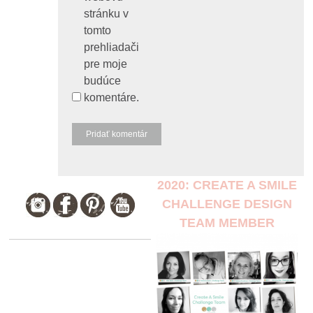
stránku v
tomto
prehliadači
pre moje
budúce
komentáre.
2020: CREATE A SMILE
CHALLENGE DESIGN
TEAM MEMBER