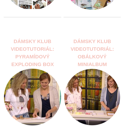
DÁMSKY KLUB
DÁMSKY KLUB
VIDEOTUTORIÁL:
VIDEOTUTORIÁL:
PYRAMÍDOVÝ
OBÁLKOVÝ
EXPLODING BOX
MINIALBUM