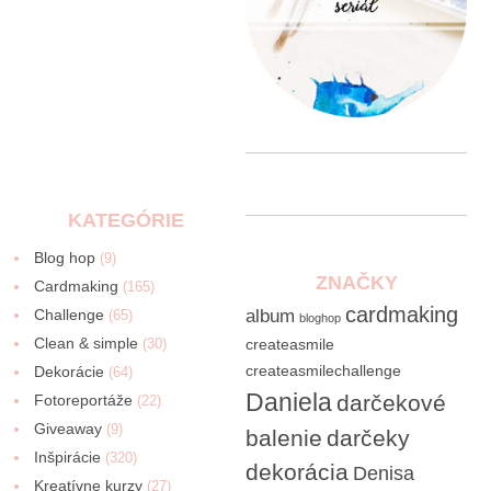
KATEGÓRIE
Blog hop
(9)
ZNAČKY
Cardmaking
(165)
cardmaking
Challenge
album
(65)
bloghop
Clean & simple
(30)
createasmile
createasmilechallenge
Dekorácie
(64)
Daniela
darčekové
Fotoreportáže
(22)
Giveaway
(9)
balenie
darčeky
Inšpirácie
(320)
dekorácia
Denisa
Kreatívne kurzy
(27)