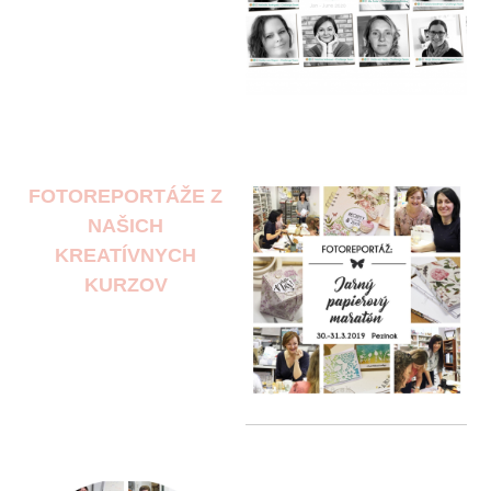
FOTOREPORTÁŽE Z
NAŠICH
KREATÍVNYCH
KURZOV